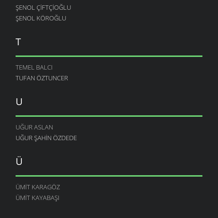
ŞENOL ÇIFTÇIOĞLU
ŞENOL KÖROĞLU
T
TEMEL BALCI
TUFAN ÖZTUNCER
U
UĞUR ASLAN
UĞUR ŞAHIN ÖZDEDE
Ü
ÜMIT KARAGÖZ
ÜMIT KAYABAŞI