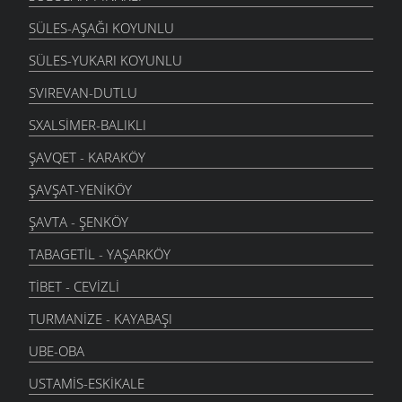
SÜLES-AŞAĞI KOYUNLU
SÜLES-YUKARI KOYUNLU
SVIREVAN-DUTLU
SXALSIMER-BALIKLI
ŞAVQET - KARAKÖY
ŞAVŞAT-YENIKÖY
ŞAVTA - ŞENKÖY
TABAGETIL - YAŞARKÖY
TIBET - CEVIZLI
TURMANIZE - KAYABAŞI
UBE-OBA
USTAMIS-ESKIKALE