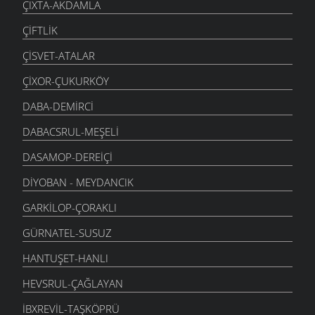
ÇIXTA-AKDAMLA
ÇIFTLIK
ÇISVET-ATALAR
ÇIXOR-ÇUKURKÖY
DABA-DEMIRCI
DABACSRUL-MEŞELI
DASAMOP-DEREIÇI
DIYOBAN - MEYDANCIK
GARKILOP-ÇORAKLI
GÜRNATEL-SUSUZ
HANTUŞET-HANLI
HEVSRUL-ÇAĞLAYAN
İBXREVIL-TAŞKÖPRÜ