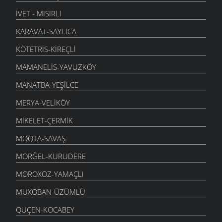
İVET - MISIRLI
KARAVAT-SAYLICA
KÖTETRIS-KIREÇLI
MAMANELIS-YAVUZKÖY
MANATBA-YEŞILCE
MERYA-VELIKÖY
MIKELET-ÇERMIK
MOQTA-SAVAŞ
MORĞEL-KURUDERE
MOROXOZ-YAMAÇLI
MUXOBAN-ÜZÜMLÜ
QUÇEN-KOCABEY