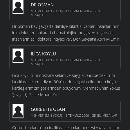
DR OSMAN
MEHMET EMIN YOKUŞ
- 12 TEMMUZ 2006 -
GENEL
MESAJLAR
Dr osman bey şavşatta dahiliye sıkıntısı varken insanlar inim
inim inlerken ankarada hematolojide ne gezersin.şavşatlı
insanların acil doktora ihtiyacı var. Dön Şavşat’a Abin M.Emin
ILICA KOYLU
MEHMET EMIN YOKUŞ
- 12 TEMMUZ 2006 -
GENEL
MESAJLAR
Ilıca köylü tüm dostlara selam ve saygılar. Gurbetteki tüm
Ilıcalılara selam ediyor. Büyüklerin saygıyla ellerinden küçük
kardeşlerimizin gözlerinden öpüyorum. Mehmet Emin Yokuş
Şavşat Ç.P.Lise Müdür.Yrd
GURBETTE OLAN
MEHMET EMIN YOKUŞ
- 3 TEMMUZ 2006 -
GENEL MESAJLAR
Gurbette olan tüm cinallilara selamlar, herkesi yazi ve resim