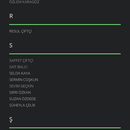
ÖZLEM KARAGÖZ
R
RESUL ÇIFTÇI
S
SAFFET ÇIFTÇI
SAIT BALCI
SELDA KAYA
SERMIN COŞKUN
SEVIM GEÇKIN
SIRRI ÖZKAN
SUZAN ÖZDEDE
SÜHEYLA ÇELIK
Ş