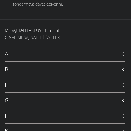
göndarmaya davet ediyerim.
MESAJ TAHTASI ÜYE LISTESI
CINAL MESAJ SAHIBI ÜYELER
A
B
E
G
İ