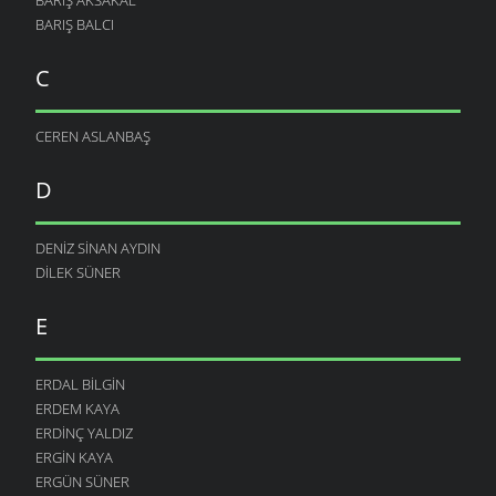
BARIŞ BALCI
C
CEREN ASLANBAŞ
D
DENIZ SINAN AYDIN
DILEK SÜNER
E
ERDAL BILGIN
ERDEM KAYA
ERDINÇ YALDIZ
ERGIN KAYA
ERGÜN SÜNER