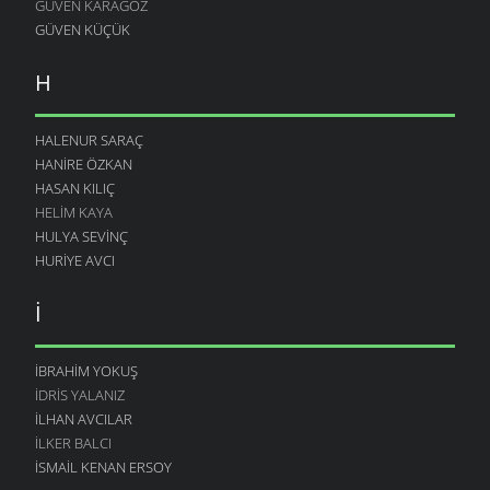
GÜVEN KARAGÖZ
GÜVEN KÜÇÜK
H
HALENUR SARAÇ
HANIRE ÖZKAN
HASAN KILIÇ
HELIM KAYA
HULYA SEVINÇ
HURIYE AVCI
İ
İBRAHIM YOKUŞ
İDRIS YALANIZ
İLHAN AVCILAR
İLKER BALCI
İSMAIL KENAN ERSOY