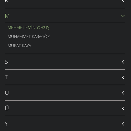
K
M
MEHMET EMIN YOKUŞ
MUHAMMET KARAGÖZ
MURAT KAYA
S
T
U
Ü
Y