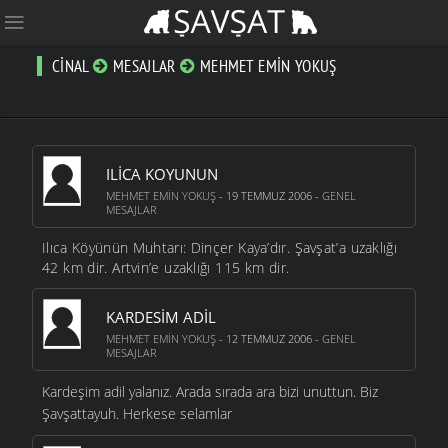
CINAL
MESAJLAR
MEHMET EMIN YOKUŞ
ILICA KOYUNUN
MEHMET EMIN YOKUŞ
- 19 TEMMUZ 2006 -
GENEL
MESAJLAR
Ilıca Köyünün Muhtarı: Dinçer Kaya’dır. Şavşat’a uzaklığı
42 km dir. Artvin’e uzaklığı 115 km dir.
KARDESIM ADIL
MEHMET EMIN YOKUŞ
- 12 TEMMUZ 2006 -
GENEL
MESAJLAR
Kardeşim adil yalanız. Arada sırada ara bizi unuttun. Biz
Şavşattayuh. Herkese selamlar