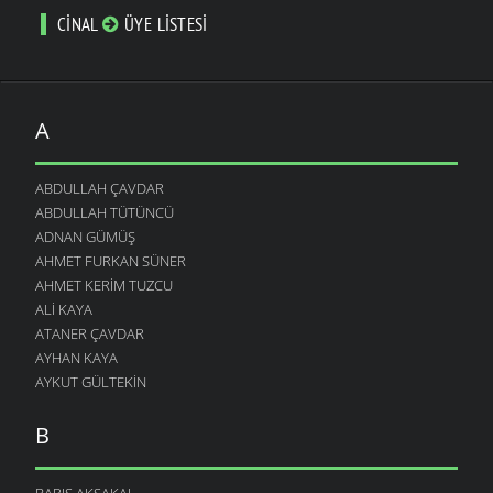
CINAL
ÜYE LISTESI
A
ABDULLAH ÇAVDAR
ABDULLAH TÜTÜNCÜ
ADNAN GÜMÜŞ
AHMET FURKAN SÜNER
AHMET KERIM TUZCU
ALI KAYA
ATANER ÇAVDAR
AYHAN KAYA
AYKUT GÜLTEKIN
B
BARIŞ AKSAKAL