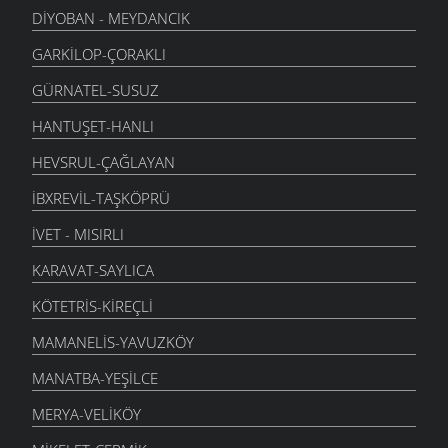
DIYOBAN - MEYDANCIK
GARKILOP-ÇORAKLI
GÜRNATEL-SUSUZ
HANTUŞET-HANLI
HEVSRUL-ÇAĞLAYAN
İBXREVIL-TAŞKÖPRÜ
İVET - MISIRLI
KARAVAT-SAYLICA
KÖTETRIS-KIREÇLI
MAMANELIS-YAVUZKÖY
MANATBA-YEŞILCE
MERYA-VELIKÖY