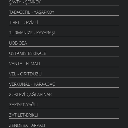
ŞAVTA - ŞENKÖY
TABAGETIL - YAŞARKÖY
TIBET - CEVIZLI
TURMANIZE - KAYABAŞI
UBE-OBA
USTAMIS-ESKIKALE
VANTA - ELMALI
VEL - CIRITDÜZÜ
VERXUNAL - KARAAĞAÇ
XOXLEVI-ÇAĞLAPINAR
ZAKIYET-YAĞLI
ZATILET-ERIKLI
ZENDEBA - ARPALI