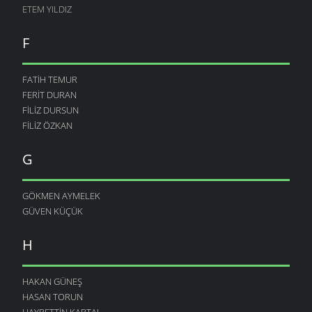
ETEM YILDIZ
F
FATIH TEMUR
FERIT DURAN
FILIZ DURSUN
FILIZ ÖZKAN
G
GÖKMEN AYMELEK
GÜVEN KÜÇÜK
H
HAKAN GÜNEŞ
HASAN TORUN