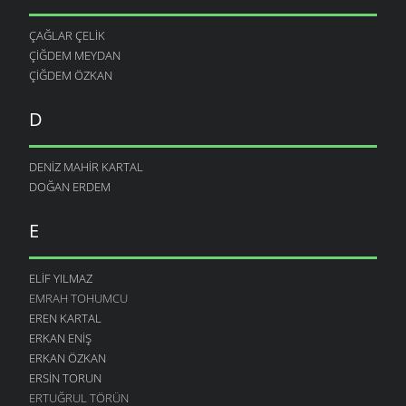
ÇAĞLAR ÇELIK
ÇIĞDEM MEYDAN
ÇIĞDEM ÖZKAN
D
DENIZ MAHIR KARTAL
DOĞAN ERDEM
E
ELIF YILMAZ
EMRAH TOHUMCU
EREN KARTAL
ERKAN ENIŞ
ERKAN ÖZKAN
ERSIN TORUN
ERTUĞRUL TÖRÜN