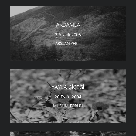
AKDAMLA
2 Aralık 2005
ARSLAN YERLI
YAYLA ÇIÇEĞI
20 Eylül 2004
MÜSLIM TÖRÜN