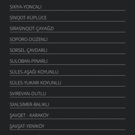
SIXIYA-YONCALI
SINQOT-KÜPLÜCE
SIRASINQOT-ÇAYAĞZI
SOPORO-DÜZENLI
SORSEL-ÇAVDARLI
SULOBAN-PINARLI
SÜLES-AŞAĞI KOYUNLU
SÜLES-YUKARI KOYUNLU
SVIREVAN-DUTLU
SXALSIMER-BALIKLI
ŞAVQET - KARAKÖY
ŞAVŞAT-YENIKÖY