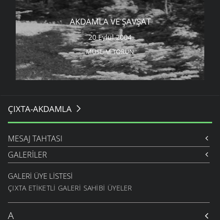
AKDAMLA VE ŞAVŞAT
20 Eylül 2004
MÜSLIM TÖRÜN
ÇIXTA-AKDAMLA
MESAJ TAHTASI
GALERILER
GALERI ÜYE LISTESI
ÇIXTA ETIKETLI GALERI SAHIBI ÜYELER
A