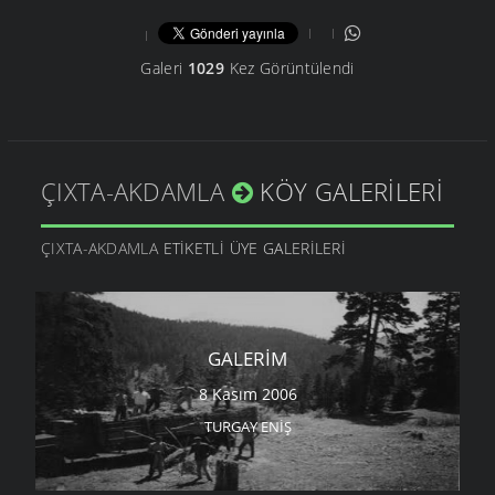
Galeri
1029
Kez Görüntülendi
ÇIXTA-AKDAMLA
KÖY GALERILERI
ÇIXTA-AKDAMLA
ETIKETLI ÜYE GALERILERI
GALERIM
8 Kasım 2006
TURGAY ENIŞ