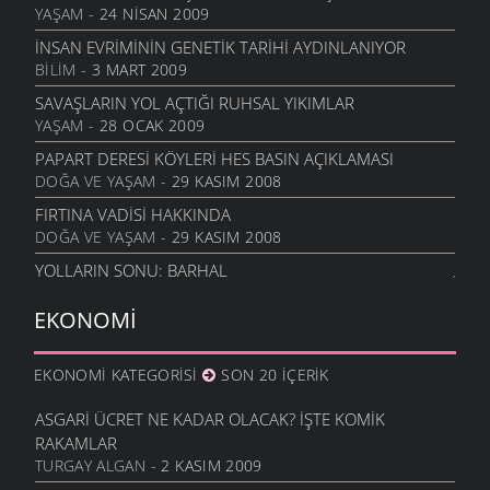
YAŞAM
- 24 NISAN 2009
İNSAN EVRIMININ GENETIK TARIHI AYDINLANIYOR
BILIM
- 3 MART 2009
SAVAŞLARIN YOL AÇTIĞI RUHSAL YIKIMLAR
YAŞAM
- 28 OCAK 2009
PAPART DERESI KÖYLERI HES BASIN AÇIKLAMASI
DOĞA VE YAŞAM
- 29 KASIM 2008
FIRTINA VADISI HAKKINDA
DOĞA VE YAŞAM
- 29 KASIM 2008
YOLLARIN SONU: BARHAL
YAŞAM
- 11 KASIM 2008
EKONOMI
İNSAN EVRIMI HIZLANIYOR!
BILIM
- 4 KASIM 2008
EKONOMI KATEGORISI
SON 20 İÇERIK
MEY, TRT VE CEVRI ALTINTAŞ
KÜLTÜR VE SANAT
- 27 EKIM 2008
ASGARI ÜCRET NE KADAR OLACAK? İŞTE KOMIK
CABBAR BOZKURTLAR (CABBAR USTA)
RAKAMLAR
KÜLTÜR VE SANAT
- 27 EKIM 2008
TURGAY ALGAN
- 2 KASIM 2009