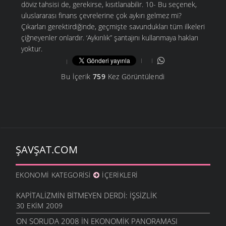
döviz tahsisi de, gerekirse, kısıtlanabilir. 10- Bu seçenek,
uluslararası finans çevrelerine çok aykırı gelmez mi?
Çıkarları gerektirdiğinde, geçmişte savundukları tüm ilkeleri
çiğneyenler onlardır. ‘Aykırılık” şantajını kullanmaya hakları
yoktur.
Bu İçerik
759
Kez Görüntülendi
ŞAVŞAT.COM
EKONOMI KATEGORISI
İÇERIKLERI
KAPITALIZMIN BITMEYEN DERDI: İŞSIZLIK
30 EKIM 2009
ON SORUDA 2008 IN EKONOMIK PANORAMASI