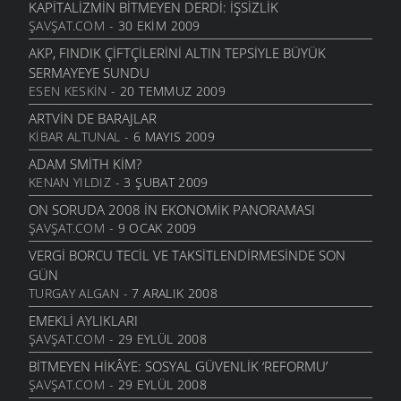
YENI DÜNYA DÜZENININ SONU GELDI
KAPITALIZMIN BITMEYEN DERDI: İŞSIZLIK
POLITIKA
- 13 EKIM 2008
ŞAVŞAT.COM
- 30 EKIM 2009
DIL YALNIZ INSANLARA ÖZGÜ DEĞIL MI?
AKP, FINDIK ÇIFTÇILERINI ALTIN TEPSIYLE BÜYÜK
BILIM
- 23 EYLÜL 2008
SERMAYEYE SUNDU
ESEN KESKIN
- 20 TEMMUZ 2009
YENI İKI KUTUPLU DÜNYA
POLITIKA
- 16 AĞUSTOS 2008
ARTVIN DE BARAJLAR
KIBAR ALTUNAL
- 6 MAYIS 2009
CANLILARIN YAŞAM DAYANAĞI : SU
DOĞA VE YAŞAM
- 14 AĞUSTOS 2008
ADAM SMITH KIM?
KENAN YILDIZ
- 3 ŞUBAT 2009
ÇAĞLAYAN DERESI AKMAN VE PAŞALAR HES RAPORU
ŞAVŞAT GÜNDEMI
- 9 AĞUSTOS 2008
ON SORUDA 2008 IN EKONOMIK PANORAMASI
ŞAVŞAT.COM
- 9 OCAK 2009
FINDIKLI DERELERI PLATFORMU : NEDEN İSTEMIYORUZ
?
VERGI BORCU TECIL VE TAKSITLENDIRMESINDE SON
DOĞA VE YAŞAM
- 8 AĞUSTOS 2008
GÜN
TURGAY ALGAN
- 7 ARALIK 2008
FINDIKLI DERELERINI KORUMA PLATFORMU
DOĞA VE YAŞAM
- 8 AĞUSTOS 2008
EMEKLI AYLIKLARI
ŞAVŞAT.COM
- 29 EYLÜL 2008
DERELERIN KARDEŞLIĞI PLATFORMU BILDIRISI
DOĞA VE YAŞAM
- 8 AĞUSTOS 2008
BITMEYEN HIKÂYE: SOSYAL GÜVENLIK ‘REFORMU’
ŞAVŞAT.COM
- 29 EYLÜL 2008
RIZE’DE GELIŞTIRILEN HIDROELEKTRIK SANTRAL