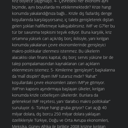
Kriz böylece yaygınlaştı. 4- Çevredeki her ekonomi aynı
biçimde, aynı boyutlarda mı etkilenmektedir? Krize hangi
konumda yakalandığınıza bağlı… Krizle dış fazla/dış denge
koşullarında karşılaşıyorsanız, iç talebi genişleterek dıştan
gelen şokları hafifletmeye kalkışabilirsiniz. IMF ve G7’ler bu
tür bir savunma tepkisini teşvik ediyor. Buna karşılık, kriz
ortamına yüksek cari açık/dış borç ikilisiyle, yani kırılgan
konumda yakalanan çevre ekonomilerinde genişleyici
makro-politikalar izlenmesi istenmez. Bu ülkelerin
alacaklısı olan finans kapital, dış borç servis yüküne bir de
talep pompalamasından kaynaklanan cari açıkların
eklenmesini istemez. 5- Kimilerine ‘genişleyin”; başkalarına
da ‘malî disiplin” diyen IMF tutarsız mıdır? ’Rahat”
koşullardaki çevre ekonomileri zaten IMF’ye gitmiyor.
IMF’nin kapısını aşındırmaya başlayan ülkeler, kırılgan
konumda krizle cebelleşen ülkelerdir. Bunlara da
geleneksel IMF reçetesi, yani ‘daraltıcı makro politikalar”
sunuluyor. 6- Türkiye hangi gruba giriyor? Cari açığı 40
milyar dolara, dış borcu 250 milyar dolara yaklaşan
özellikleriyle Türkiye, Doğu ve Orta Avrupa ekonomileri,
Meksika, Güney Afrika ile birlikte 2008 krizine kırılgan