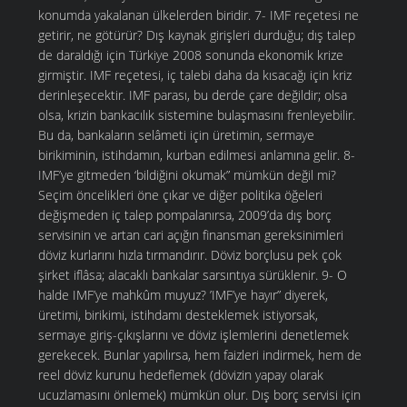
konumda yakalanan ülkelerden biridir. 7- IMF reçetesi ne
getirir, ne götürür? Dış kaynak girişleri durduğu; dış talep
de daraldığı için Türkiye 2008 sonunda ekonomik krize
girmiştir. IMF reçetesi, iç talebi daha da kısacağı için kriz
derinleşecektir. IMF parası, bu derde çare değildir; olsa
olsa, krizin bankacılık sistemine bulaşmasını frenleyebilir.
Bu da, bankaların selâmeti için üretimin, sermaye
birikiminin, istihdamın, kurban edilmesi anlamına gelir. 8-
IMF’ye gitmeden ‘bildiğini okumak” mümkün değil mi?
Seçim öncelikleri öne çıkar ve diğer politika öğeleri
değişmeden iç talep pompalanırsa, 2009’da dış borç
servisinin ve artan cari açığın finansman gereksinimleri
döviz kurlarını hızla tırmandırır. Döviz borçlusu pek çok
şirket iflâsa; alacaklı bankalar sarsıntıya sürüklenir. 9- O
halde IMF’ye mahkûm muyuz? ’IMF’ye hayır” diyerek,
üretimi, birikimi, istihdamı desteklemek istiyorsak,
sermaye giriş-çıkışlarını ve döviz işlemlerini denetlemek
gerekecek. Bunlar yapılırsa, hem faizleri indirmek, hem de
reel döviz kurunu hedeflemek (dövizin yapay olarak
ucuzlamasını önlemek) mümkün olur. Dış borç servisi için