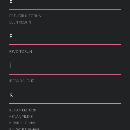
E
ERTUĞRUL TÖRÜN
ESEN KESKIN
F
FEVZI TORUN
I
İRFAN YALDUZ
K
KENAN ÖZTÜRK
KENAN YILDIZ
KIBAR ALTUNAL
KORAY KARAHAN