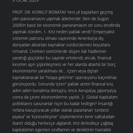
9 OCAK 2009
PROF. DR. KORKUT BORATAV Yeni yıl başlarken geçmiş
yılın panoramasını yapmak âdettendir. Ben de bugün
2008’in basit bir ekonomik panoramasını on soru etrafında
yapmak istedim. 1- Kriz neden patlak verdi? Emperyalist
sistemin patronu olması sayesinde Amerika’ya dış
dünyadan aktarılan kaynaklar sürdürülemez boyutlara
tırmandı. Üretken sektörlerde düşen kâr hadlerinin
yarattığı güçlükler bu sayede ertelendi; ancak, finansal
kesimin aşırı şişkinleşmesi ve her alanda abartılı bir borç
ekonomisinin yaratılması ile… İçten veya dıştan
kaynaklanacak bir ‘hizaya getirme” operasyonu kaçınılmaz
görünüyordu. Sonunda ‘içten” patlak veren finansal kriz,
adım adım bunalıma dönüştü; önce Avrupa’ya, Japonya’ya,
sonra da çevre ekonomilerine yayıldı. 2- Global Kapitalizm
politiklarını savunanlar niçin bu kadar tedirgin? İnsanlığı
refaha kavuşturacak yollar olarak pazarlanan ‘serbest
piyasa” ve ‘küreselleşme” söylemlerinin birer safsatadan
ibaret olduğu herkesçe algılandı. Kriz ilerledikçe çağdaş
kapitalizmin egemen sınıflarının ve devletinin hastalıklı