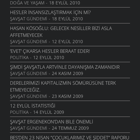
DOĞA VE YAŞAM
- 18 EYLÜL 2010
9 NISAN 2007
HES’LER INSANSIZLAŞTIRMAK IÇIN MI?
KÜRESEL ISINMA YOKSULU VURACAK
ŞAVŞAT GÜNDEMI
- 18 EYLÜL 2010
30 MART 2007
HASAN KÖSOĞLU: GELECEK NESILLER BIZI ASLA
AFFETMEYECEK
ŞAVŞAT GÜNDEMI
- 12 EYLÜL 2010
’EVET’ ÇIKARSA HES’LER BERAAT EDER!
POLITIKA
- 12 EYLÜL 2010
ŞIMDI ŞAVŞATLA ARTVINLE DAYANIŞMA ZAMANIDIR
ŞAVŞAT GÜNDEMI
- 24 KASIM 2009
DERELERIMIZI KAPITALIZMIN SÖMÜRÜSÜNE TERK
ETMEYECEĞIZ.
ŞAVŞAT GÜNDEMI
- 23 KASIM 2009
12 EYLÜL İSTATISTIĞI
POLITIKA
- 14 EYLÜL 2009
ŞAVŞAT ERGENEKON’DAN BILE ÖNEMLI
ŞAVŞAT GÜNDEMI
- 24 TEMMUZ 2009
BES’DEN 23 NISAN ”ÇOCUKLARIMIZ VE ŞIDDET” RAPORU