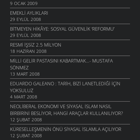
9 OCAK 2009
EMEKLI AYLIKLARI
29 EYLÜL 2008
BITMEYEN HIKÂYE: SOSYAL GÜVENLIK ‘REFORMU’
29 EYLÜL 2008
RESMI İŞSIZ 2.5 MILYON
18 HAZIRAN 2008
MILLI GELIR PASTASINI KABARTMAK…- MUSTAFA
SÖNMEZ
13 MART 2008
EDUARDO GALEANO : TARIH, BIZI LANETLEDIĞI IÇIN
YOKSULUZ
4 MART 2008
NEOLIBERAL EKONOMI VE SIYASAL İSLAM NASIL
BIRBIRINI BESLIYOR, HANGI ARAÇLAR KULLANILIYOR?
12 ŞUBAT 2008
KÜRESELLEŞMENIN ÖNÜ SIYASAL İSLAMLA AÇILIYOR
12 ŞUBAT 2008