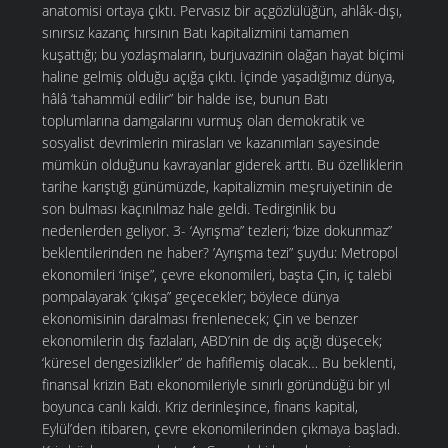
anatomisi ortaya çıktı. Pervasız bir açgözlülüğün, ahlâk-dışı,
sınırsız kazanç hırsının Batı kapitalizmini tamamen
kuşattığı; bu yozlaşmaların, burjuvazinin olağan hayat biçimi
haline gelmiş olduğu açığa çıktı. İçinde yaşadığımız dünya,
hâlâ ‘tahammül edilir” bir halde ise, bunun Batı
toplumlarına damgalarını vurmuş olan demokratik ve
sosyalist devrimlerin mirasları ve kazanımları sayesinde
mümkün olduğunu kavrayanlar giderek arttı. Bu özelliklerin
tarihe karıştığı günümüzde, kapitalizmin meşruiyetinin de
son bulması kaçınılmaz hale geldi. Tedirginlik bu
nedenlerden geliyor. 3- ‘Ayrışma” tezleri; ‘bize dokunmaz”
beklentilerinden ne haber? ’Ayrışma tezi” şuydu: Metropol
ekonomileri ‘inişe”, çevre ekonomileri, başta Çin, iç talebi
pompalayarak ‘çıkışa” geçecekler; böylece dünya
ekonomisinin daralması frenlenecek; Çin ve benzer
ekonomilerin dış fazlaları, ABD’nin de dış açığı düşecek;
‘küresel dengesizlikler” de hafiflemiş olacak… Bu beklenti,
finansal krizin Batı ekonomileriyle sınırlı göründüğü bir yıl
boyunca canlı kaldı. Kriz derinleşince, finans kapital,
Eylül’den itibaren, çevre ekonomilerinden çıkmaya başladı.