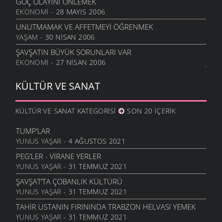
GÖÇ OLAYINI ÖNLEMEK
EKONOMI
- 28 MAYIS 2006
UNUTMAMAK VE AFFETMEYI ÖĞRENMEK
YAŞAM
- 30 NISAN 2006
ŞAVŞATIN BÜYÜK SORUNLARI VAR
EKONOMI
- 27 NISAN 2006
KÜLTÜR VE SANAT
KÜLTÜR VE SANAT KATEGORISI
SON 20 İÇERIK
TUMP’LAR
YUNUS YAŞAR
- 4 AĞUSTOS 2021
PEG’LER - VIRANE YERLER
YUNUS YAŞAR
- 31 TEMMUZ 2021
ŞAVŞAT’TA ÇOBANLIK KÜLTÜRÜ
YUNUS YAŞAR
- 31 TEMMUZ 2021
TAHIR USTANIN FIRININDA TRABZON HELVASI YEMEK
YUNUS YAŞAR
- 31 TEMMUZ 2021