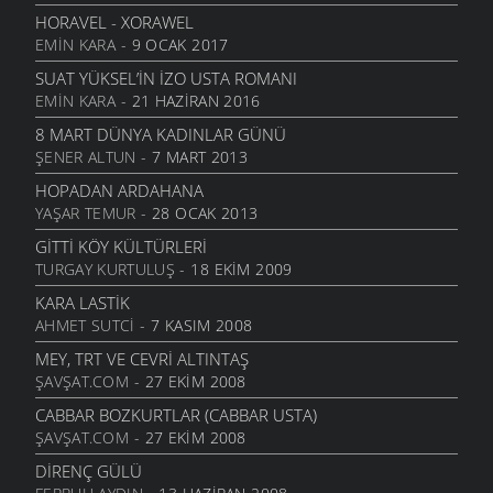
HORAVEL - XORAWEL
EMIN KARA
- 9 OCAK 2017
SUAT YÜKSEL’IN İZO USTA ROMANI
EMIN KARA
- 21 HAZIRAN 2016
8 MART DÜNYA KADINLAR GÜNÜ
ŞENER ALTUN
- 7 MART 2013
HOPADAN ARDAHANA
YAŞAR TEMUR
- 28 OCAK 2013
GITTI KÖY KÜLTÜRLERI
TURGAY KURTULUŞ
- 18 EKIM 2009
KARA LASTIK
AHMET SUTCI
- 7 KASIM 2008
MEY, TRT VE CEVRI ALTINTAŞ
ŞAVŞAT.COM
- 27 EKIM 2008
CABBAR BOZKURTLAR (CABBAR USTA)
ŞAVŞAT.COM
- 27 EKIM 2008
DIRENÇ GÜLÜ