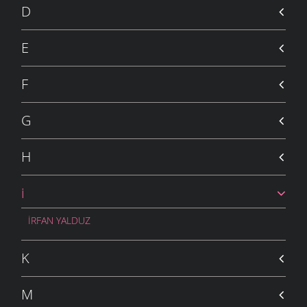
D
E
F
G
H
i
İRFAN YALDUZ
K
M