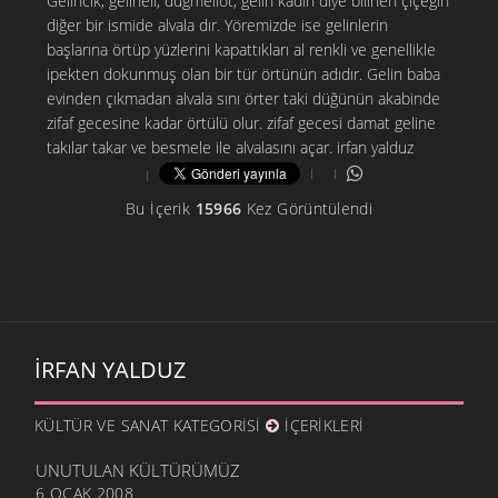
Gelincik, gelineli, düğmeliot, gelin kadın diye bilinen çiçeğin
diğer bir ismide alvala dır. Yöremizde ise gelinlerin
başlarına örtüp yüzlerini kapattıkları al renkli ve genellikle
ipekten dokunmuş olan bir tür örtünün adıdır. Gelin baba
evinden çıkmadan alvala sını örter taki düğünün akabinde
zifaf gecesine kadar örtülü olur. zifaf gecesi damat geline
takılar takar ve besmele ile alvalasını açar. irfan yalduz
Bu İçerik
15966
Kez Görüntülendi
İRFAN YALDUZ
KÜLTÜR VE SANAT KATEGORISI
İÇERIKLERI
UNUTULAN KÜLTÜRÜMÜZ
6 OCAK 2008