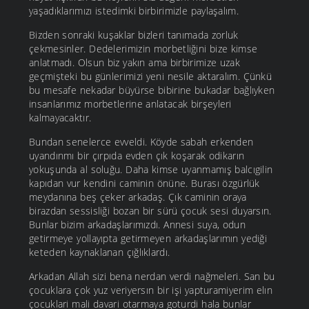
yaşadıklarımızı istedimki birbirimizle paylaşalım.
Bizden sonraki kuşaklar bizleri tanımada zorluk
çekmesinler. Dedelerimizin morbetliğini bize kimse
anlatmadı. Olsun biz yakın ama birbirimize uzak
geçmişteki bu günlerimizi yeni nesile aktaralım. Çünkü
bu mesafe nekadar büyürse bibirine bukadar bağlıyken
insanlarımız morbetlerine anlatacak birşeyleri
kalmayacaktır.
Bundan senelerce evveldi. Köyde sabah erkenden
uyandınmı bir çırpıda evden çık koşarak odikarın
yokuşunda al soluğu. Daha kimse uyanmamış balcıgilin
kapıdan vur kendini caminin önüne. Burası özgürlük
meydanına beş çeker arkadaş. Çık caminin oraya
birazdan sessisliği bozan bir sürü çocuk sesi duyarsın.
Bunlar bizim arkadaşlarımızdı. Annesi suya, odun
getirmeye yollayıpta getirmeyen arkadaşlarımın yediği
keteden kaynaklanan çığlıklardı.
Arkadan Allah sizi bena nerdan verdi nağmeleri. San bu
çocuklara çok yuz veriyersın bir işi yapturamiyerim elın
çocuklari mali davari otarmaya goturdi hala bunlar