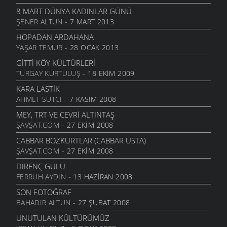
8 MART DÜNYA KADINLAR GÜNÜ
ŞENER ALTUN
- 7 MART 2013
HOPADAN ARDAHANA
YAŞAR TEMUR
- 28 OCAK 2013
GITTI KÖY KÜLTÜRLERI
TURGAY KURTULUŞ
- 18 EKIM 2009
KARA LASTIK
AHMET SUTCI
- 7 KASIM 2008
MEY, TRT VE CEVRI ALTINTAŞ
ŞAVŞAT.COM
- 27 EKIM 2008
CABBAR BOZKURTLAR (CABBAR USTA)
ŞAVŞAT.COM
- 27 EKIM 2008
DIRENÇ GÜLÜ
FERRUH AYDIN
- 13 HAZIRAN 2008
SON FOTOĞRAF
BAHADIR ALTUN
- 27 ŞUBAT 2008
UNUTULAN KÜLTÜRÜMÜZ