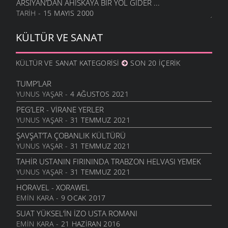
ARSIYAN’DAN AHISKAYA BIR YOL GIDER ...
TARIH
- 15 MAYIS 2000
KÜLTÜR VE SANAT
KÜLTÜR VE SANAT KATEGORISI
SON 20 İÇERIK
TUMP’LAR
YUNUS YAŞAR
- 4 AĞUSTOS 2021
PEG’LER - VIRANE YERLER
YUNUS YAŞAR
- 31 TEMMUZ 2021
ŞAVŞAT’TA ÇOBANLIK KÜLTÜRÜ
YUNUS YAŞAR
- 31 TEMMUZ 2021
TAHIR USTANIN FIRININDA TRABZON HELVASI YEMEK
YUNUS YAŞAR
- 31 TEMMUZ 2021
HORAVEL - XORAWEL
EMIN KARA
- 9 OCAK 2017
SUAT YÜKSEL’IN İZO USTA ROMANI
EMIN KARA
- 21 HAZIRAN 2016