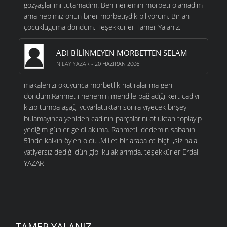
gözyaşlarımı tutamadım. Ben nenemin morbeti olamadım
ama hepimiz onun birer morbetiydik biliyorum. Bir an
çocukluguma döndüm. Teşekkürler Tamer Yalanız.
ADI BILINMEYEN MORBETTEN SELAM
NILAY YAZAR
- 20 HAZIRAN 2006
makalenizi okuyunca morbetlik hatıralarıma geri
döndüm.Rahmetli nenemin mendile bağladığı kert cadıyı
kızıp tumba aşağı yuvarlattıktan sonra yiyecek birşey
bulamayınca yeniden cadının parçalarını otluktan toplayıp
yediğim günler geldi aklıma. Rahmetli dedemin sabahın
5’inde kalkın öylen oldu .Millet bir araba ot biçti ,siz hala
yatiyersız dediği dün gibi kulaklarımda. teşekkürler Erdal
YAZAR
TAMER YALANIZ