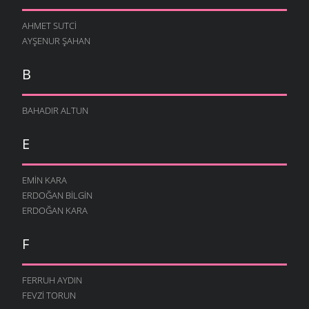
AHMET SUTCI
AYŞENUR ŞAHAN
B
BAHADIR ALTUN
E
EMIN KARA
ERDOĞAN BILGIN
ERDOĞAN KARA
F
FERRUH AYDIN
FEVZI TORUN