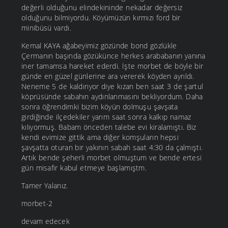
değerli olduğunu elindekininde nekadar değersiz
olduğunu bilmiyordu. Köyümüzün kırmızı ford bir
minibüsü vardı.
Kemal KAYA ağabeyimiz gözünde bond gözlükle
Çermanın başında gözükünce herkes arababanın yanına
iner tamamsa hareket ederdi. İşte morbet de böyle bir
günde en güzel günlerine ara vererek köyden ayrıldı.
Neneme 5 de kaldırıyor diye kızan ben saat 3 de şartul
köprüsünde sabahın aydınlanmasını bekliyordum. Daha
sonra öğrendimki bizim köyün dolmuşu şavşata
girdiğinde ilçedekiler yarım saat sonra kalkıp namaz
kılıyormuş. Babam önceden talebe evi kiralamıştı. Biz
kendi evimize gittik ama diğer komşuların hepsi
şavşatta oturan bir yakının sabah saat 4:30 da çalmıştı.
Artık bende şeherli morbet olmuştum ve bende ertesi
gün misafir kabul etmeye başlamıştm.
Tamer Yalanız.
morbet-2
devam edecek