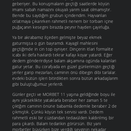
geberiyer. Bu konuşmaların geçtiği saatlerde köyün
imamı sabah namazını okuyalı yarım saat olmamıştır.
Bende bu saydığım grubun içindendim. Hayvanları
otlatmaya çıkarırken rahmetli nenem bir torbaın içine
puğaçanın kesegini birazda peynır hayden çayirluğa.
Ya bir akrabamız ilçeden gelmişte beyaz ekmek
gaturmişsa o gün bayramdı. Kayagil mahlesini
geçtiğimde in cin top oyniyer. Dinçerin itlari formalite
icabı iki defa havlardı tekrar kafayı koyar yatardi. Eğer
dedem gönderirdiyse balam akşamına ogünda kalanlari
gatur yetar. Bu corafyada en güzel günlerimizin geçtiği
yerler garip mezarları, caminin önü dibegin dibi tarlalar.
evdeki bütün işleri bitirdikten sonra bütün arkadaşlarım
gibi buluştuğumuz yerlerdi.
Günler geçti ve MORBET 11 yaşına geldiğinde boyu ile
aynı yükseklikte yataklarla beraber her zaman 5 te
çıktğım caminin önüne babamla dedemle beraber 2 de
çıkmıştık. Çünkü köyün tek servisi vardı. Dedem
rahmetli eski bir cüzdandan tedavülden kaldırılmış bir
para çıkardı. Balam tedarikin görürsün. Biz yani
morbetler büyürken bize verdiği sevginin nekadar