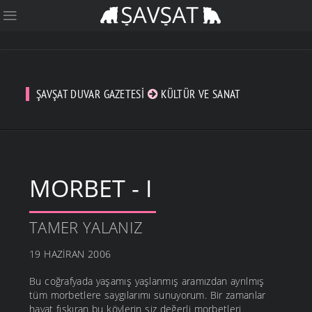
ŞAVŞAT DUVAR GAZETESI
KÜLTÜR VE SANAT
MORBET - I
TAMER YALANIZ
19 HAZIRAN 2006
Bu coğrafyada yaşamış yaşlanmış aramızdan ayrılmış
tüm morbetlere saygılarımı sunuyorum. Bir zamanlar
hayat fışkıran bu köylerin siz değerli morbetleri