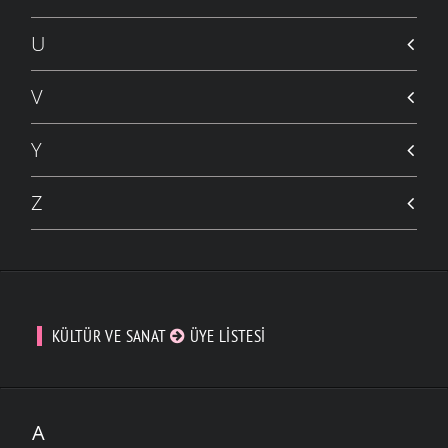
U
V
Y
Z
KÜLTÜR VE SANAT
ÜYE LISTESI
A