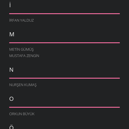
I
İRFAN YALDUZ
M
METIN GÜMÜŞ
MUSTAFA ZENGIN
N
NURŞEN KUMAŞ
O
ORKUN BÜYÜK
Ö