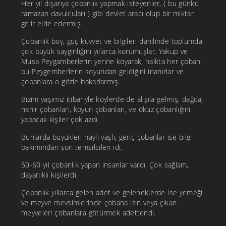
Her yıl dışarıya çobanlık yapmak isteyenler, ( bu günkü
ramazan davulcuları ) gibi devlet aracı olup bir miktar
gelir elde edermiş.
Çobanlık boy, güç kuvvet ve bilgileri dahilinde toplumda
çok büyük saygınlığını yıllarca korumuşlar. Yakup ve
Musa Peygamberlerin yerine koyarak, halkta her çobanı
bu Peygemberlerin soyundan geldiğini inanırlar ve
çobanlara o gözle bakarlarmış.
Bizim yaşımız itibariyle köylerde de alışıla gelmiş, dağda,
nahır çobanları, koyun çobanları, ve öküz çobanlığıni
yapacak kişiler çok azdı.
Bunlarda büyükleri hayli yaşlı, genç çobanlar ise bilgi
bakımından son temsilcileri idi.
50-60 yıl çobanlık yapan insanlar vardı. Çok sağlam,
dayanıklı kişilerdi.
Çobanlık yıllarca gelen adet ve geleneklerde ise yemeği
ve meyve mevsimlerinde çobana izin veya çıkan
meyveleri çobanlara götürmek adettendi.