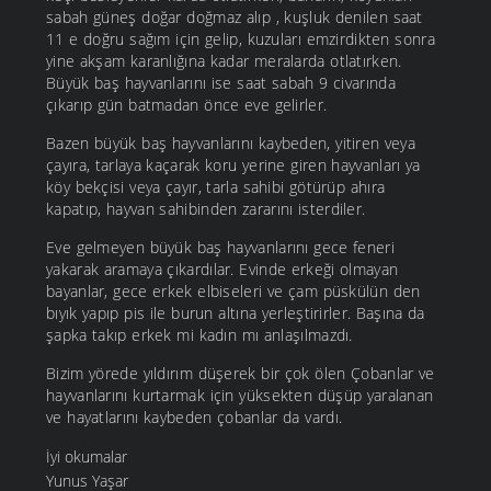
sabah güneş doğar doğmaz alıp , kuşluk denilen saat
11 e doğru sağım için gelip, kuzuları emzirdikten sonra
yine akşam karanlığına kadar meralarda otlatırken.
Büyük baş hayvanlarını ise saat sabah 9 civarında
çıkarıp gün batmadan önce eve gelirler.
Bazen büyük baş hayvanlarını kaybeden, yitiren veya
çayıra, tarlaya kaçarak koru yerine giren hayvanları ya
köy bekçisi veya çayır, tarla sahibi götürüp ahıra
kapatıp, hayvan sahibinden zararını isterdiler.
Eve gelmeyen büyük baş hayvanlarını gece feneri
yakarak aramaya çıkardılar. Evinde erkeği olmayan
bayanlar, gece erkek elbiseleri ve çam püskülün den
bıyık yapıp pis ile burun altına yerleştirirler. Başına da
şapka takıp erkek mi kadın mı anlaşılmazdı.
Bizim yörede yıldırım düşerek bir çok ölen Çobanlar ve
hayvanlarını kurtarmak için yüksekten düşüp yaralanan
ve hayatlarını kaybeden çobanlar da vardı.
İyi okumalar
Yunus Yaşar