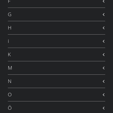
F
G
H
i
K
M
N
O
Ö