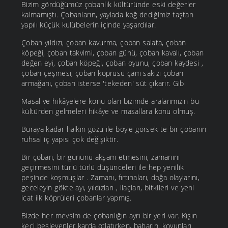
Bizim gördüğümüz çobanlık kültüründe eski değerler
kalmamıştı. Çobanların, yaylada koğ dediğimiz taştan
yapılı küçük kulübelerin içinde yaşardılar.
Çoban yıldızı, çoban kavurma, çoban salata, çoban
köpeği, çoban takvimi, çoban günü, çoban kavalı, çoban
değen eyi, çoban köpeği, çoban oyunu, çoban kaydesi ,
çoban çeşmesi, çoban köprüsü çam sakızı çoban
armağanı, çoban isterse 'tekeden' süt çıkarır. Gibi
Masal ve hikâyelere konu olan bizimde aralarımızın bu
kültürden gelmeleri hikâye ve masallara konu olmuş.
Buraya kadar halkın gözü ile böyle görsek te bir çobanın
ruhsal iç yapısı çok değişiktir.
Bir çoban, bir gününü akşam etmesini, zamanını
geçirmesini türlü türlü düşünceleri ile hep yenilik
peşinde koşmuşlar . Zamanı, fırtınaları, doğa olaylarını,
geceleyin gökte ayı, yıldızları , ilaçları, bitkileri ve yeni
icat ilk köprüleri çobanlar yapmış.
Bizde her mevsim de çobanlığın ayrı bir yeri var. Kışın
keçi besleyenler karda otlatırken, baharın, koyunları