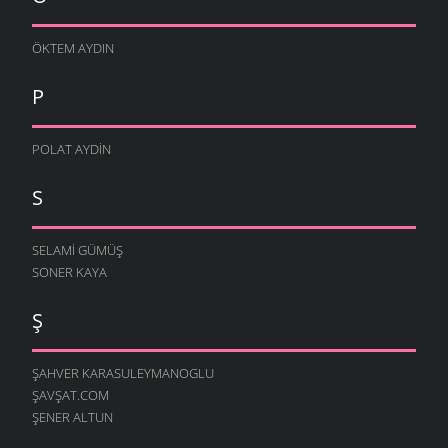
ÖKTEM AYDIN
P
POLAT AYDIN
S
SELAMI GÜMÜŞ
SONER KAYA
Ş
ŞAHVER KARASULEYMANOGLU
ŞAVŞAT.COM
ŞENER ALTUN