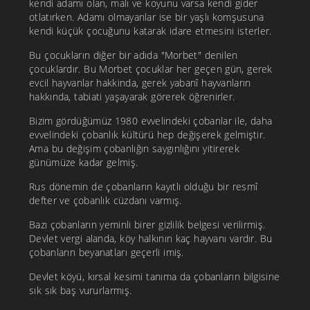
kendi adamı olan, malı ve koyunu varsa kendi gider
otlatırken. Adamı olmayanlar ise bir yaşlı komşusuna
kendi küçük çocuğunu katarak idare etmesini isterler.
Bu çocukların diğer bir adıda "Morbet" denilen
çocuklardır. Bu Morbet çocuklar her geçen gün, gerek
evcil hayvanlar hakkinda, gerek yabanî hayvanların
hakkında, tabiati yaşayarak görerek öğrenirler.
Bizim gördüğümüz 1980 evvelindeki çobanlar ile, daha
evvelindeki çobanlık kültürü hep değişerek gelmiştir.
Ama bu değişim çobanlığın saygınlığını yitirerek
günümüze kadar gelmiş.
Rus dönemin de çobanların kayıtlı olduğu bir resmî
defter ve çobanlık cüzdanı varmış.
Bazı çobanların yeminli birer gizlilik belgesi verilirmiş.
Devlet vergi alanda, köy halkının kaç hayvanı vardır. Bu
çobanların beyanatları geçerli imiş.
Devlet köyü, kırsal kesimi tanıma da çobanların bilgisine
sık sık baş vururlarmış.