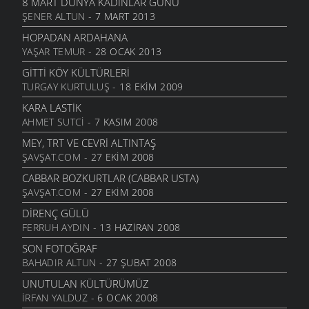
8 MART DÜNYA KADINLAR GÜNÜ
ŞENER ALTUN
- 7 MART 2013
HOPADAN ARDAHANA
YAŞAR TEMUR
- 28 OCAK 2013
GITTI KÖY KÜLTÜRLERI
TURGAY KURTULUŞ
- 18 EKIM 2009
KARA LASTIK
AHMET SUTCI
- 7 KASIM 2008
MEY, TRT VE CEVRI ALTINTAŞ
ŞAVŞAT.COM
- 27 EKIM 2008
CABBAR BOZKURTLAR (CABBAR USTA)
ŞAVŞAT.COM
- 27 EKIM 2008
DIRENÇ GÜLÜ
FERRUH AYDIN
- 13 HAZIRAN 2008
SON FOTOĞRAF
BAHADIR ALTUN
- 27 ŞUBAT 2008
UNUTULAN KÜLTÜRÜMÜZ
İRFAN YALDUZ
- 6 OCAK 2008