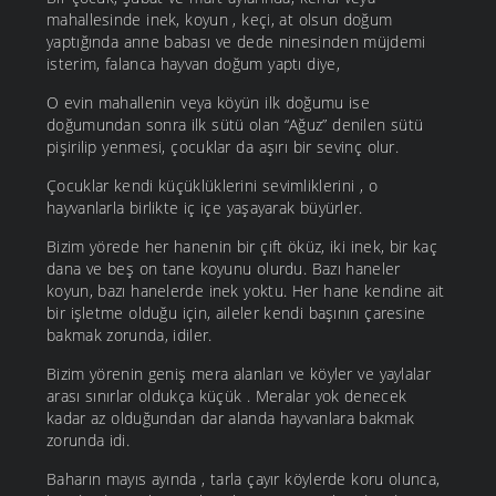
mahallesinde inek, koyun , keçi, at olsun doğum
yaptığında anne babası ve dede ninesinden müjdemi
isterim, falanca hayvan doğum yaptı diye,
O evin mahallenin veya köyün ilk doğumu ise
doğumundan sonra ilk sütü olan “Ağuz” denilen sütü
pişirilip yenmesi, çocuklar da aşırı bir sevinç olur.
Çocuklar kendi küçüklüklerini sevimliklerini , o
hayvanlarla birlikte iç içe yaşayarak büyürler.
Bizim yörede her hanenin bir çift öküz, iki inek, bir kaç
dana ve beş on tane koyunu olurdu. Bazı haneler
koyun, bazı hanelerde inek yoktu. Her hane kendine ait
bir işletme olduğu için, aileler kendi başının çaresine
bakmak zorunda, idiler.
Bizim yörenin geniş mera alanları ve köyler ve yaylalar
arası sınırlar oldukça küçük . Meralar yok denecek
kadar az olduğundan dar alanda hayvanlara bakmak
zorunda idi.
Baharın mayıs ayında , tarla çayır köylerde koru olunca,