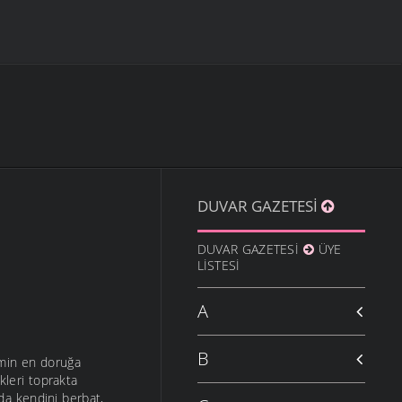
DUVAR GAZETESI
DUVAR GAZETESI
ÜYE
LISTESI
A
B
imin en doruğa
leri toprakta
a kendini berbat,