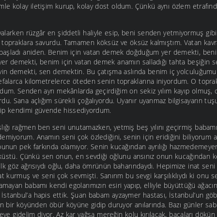
le kolay iletişim kurup, kolay dost oldum. Çünkü aynı özlem etrafınd
 kovalarken rüzgâr en şiddetli haliyle esip, beni senden yetmiyormuş gib
a topraklara savurdu. Tamamen köksüz ve öksüz kalmıştım. Vatan ka
başladı aniden. Benim için vatan demek doğduğum yer demekti, ben
er demekti, benim için vatan demek anamın salladığı tahta beşiğin 
vin demekti, sen demektin. Bu çatışma aslında benim iç yolculuğumun
efalarca kilometrelerce öteden senin topraklarına iniyordum. O topra
rdum. Senden ayrı mekânlarda geçirdiğim on sekiz yılım kayıp olmuş, 
du. Sana açlığım sürekli çoğalıyordu. Uyanır uyanmaz bilgisayarın tuş
girip kendimi güvende hissediyordum.
lığı rağmen ben seni unutamazken, yetmiş beş yılını geçirmiş babam
demiyorum. Anamın seni çok özlediğini, senin için eridiğini biliyoru
 bunun pek farkında olamıyor. Senin kucağından ayrılığı hazmedemeye
e küstü. Çünkü sen onun, en sevdiği oğlunu ansınız onun kucağından ke
ilk göz ağrısıydı oğlu, daha ömrünün baharındaydı. Hepimize inat sen
at kurmuş ve seni çok sevmişti. Sanırım bu sevgi karşılıklıydı ki onu 
namayan babamı kendi egolarımızın esiri yapıp, elliyle büyüttüğü ağac
İstanbul’a hapis ettik. Şuan babam ayzaymer hastası, İstanbul’un göbe
in bir köyünden öbür köyüne gidip duruyor anılarında. Bazı günler sab
çmeye gidelim diyor. Az kar yağsa mereğin kolu kırılacak, bacaları dökü