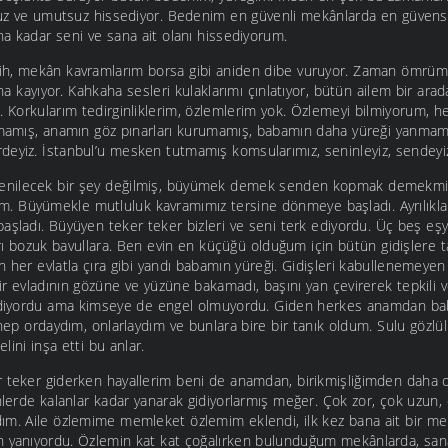
tsuz ve umutsuz hissediyor. Bedenim en güvenli mekânlarda en güvensi
a kadar seni ve sana ait olanı hissediyorum.
ih, mekân kavramlarım borsa gibi aniden dibe vuruyor. Zaman ömrüm
ına kayıyor. Kahkaha sesleri kulaklarımı çınlatıyor, bütün ailem bir arad
. Korkularım tedirginliklerim, özlemlerim yok. Özlemeyi bilmiyorum, he
tmamış, anamın göz pınarları kurumamış, babamın daha yüreği yanmamış.
rdeyiz. İstanbul’u mesken tutmamış komsularımız, seninleyiz, sendeyi
enilecek bir şey değilmiş, büyümek demek senden kopmak demekmi
 Büyümekle mutluluk kavramımız tersine dönmeye başladı. Ayrılıklar
aşladı. Büyüyen teker teker bizleri ve seni terk ediyordu. Üç beş eşy
rları bozuk bavullara. Ben evin en küçüğü olduğum için bütün gidişlere t
 her evlatla çıra gibi yandı babamın yüreği. Gidişleri kabullenemeye
r evladının gözüne ve yüzüne bakamadı, başını yan çevirerek tepkili ve
ze diyordu ama kimseye de engel olmuyordu. Giden herkes anamdan b
 hep ordaydım, onlarlaydım ve bunlara bire bir tanık oldum. Sulu gözlü
lini inşa etti bu anlar.
 teker giderken hayallerim beni de anamdan, birikmişliğimden daha 
nlerde kalanlar kadar yanarak gidiyorlarmış meğer. Çok zor, çok uzun,
ım. Aile özlemime memleket özlemim eklendi, ilk kez bana ait bir me
 yanıyordu. Özlemin kat kat çoğalırken bulunduğum mekânlarda, sana a