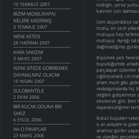
10 TEMMUZ 2007
tedirgin, yersiz yur
kanımın son damlasın
BIZIM MOSI(LIKAPA)
NELERE KADIRMIŞ
Seni düşündükçe tar
3 TEMMUZ 2007
mutlu, en sesli yıllar
mutluyuz hep birlikte
NENE KETESI
mutluyuz. Ayrılığı ta
28 HAZIRAN 2007
dağılmadığımız günle
KARA SAKIZIM
Büyümek pek hevesl
3 MAYIS 2007
büyüdüğümde anladım.
ADINI SITEDE GÖRMEMEK
parçalayan özlemler b
DAYANILMAZ OLACAK
sığdırıyorlardı cırcı
10 NISAN 2007
anam mum gibi, giden
vedalaşmalarda hiç bi
SULOBANTELE
değilim gidişlerini
2 EKIM 2006
eksilterek gitti. Ben
BIR KUCAK ODUNA BIR
dayanıksızlığımın teme
SAKIZ
Bütün büyükler teker
6 EYLÜL 2006
o an anladım ki gide
AH O PIKAPLAR
anamsız günler yaşad
23 MAYIS 2006
ve yüreğim gerçekten