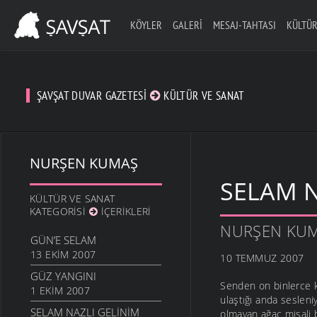
KÖYLER
GALERI
MESAJ-TAHTASI
KÜLTÜR
ŞAVŞAT DUVAR GAZETESI
KÜLTÜR VE SANAT
NURŞEN KUMAŞ
SELAM N
KÜLTÜR VE SANAT
KATEGORISI
İÇERIKLERI
NURŞEN KU
GÜN’E SELAM
13 EKIM 2007
10 TEMMUZ 2007
GÜZ YANGINI
Senden on binlerce k
1 EKIM 2007
ulaştığı anda seslen
SELAM NAZLI GELINIM
olmayan ağaç misali 