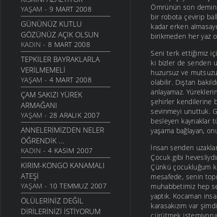
Ömrünün son deminde
YAŞAM
- 9 MART 2008
bir robota çevirip b
GÜNÜNÜZ KUTLU
kadar erken almasaydı
GÖZÜNÜZ AÇIK OLSUN
birikmeden her yaz o
KADIN
- 8 MART 2008
Seni terk ettiğimiz i
TEPKILER BAYRAKLARLA
ki bizler de senden 
VERILMEMELI
huzursuz ve mutsuzuz.
YAŞAM
- 4 MART 2008
olabilir. Dıştan bakı
anlayamaz. Yürekleri
ÇAM SAKIZI YÜREK
şehirler kendilerine 
ARMAĞANI
sevinmeyi unuttuk. Gü
YAŞAM
- 28 ARALIK 2007
besleyen kaynaklar t
ANNELERIMIZDEN NELER
yaşama bağlayan, onu
ÖĞRENDIK ...
İnsan senden uzaklar
KADIN
- 4 KASIM 2007
Çocuk gibi hevesliyd
KIRIM-KONGO KANAMALI
Çünkü çocukluğum ko
ATEŞI
mesafede, senin topr
YAŞAM
- 10 TEMMUZ 2007
muhabbetimiz hep seni
yaptık. Kocaman insa
ÖLÜLERINIZ DEĞIL
karasakızım var şim
DIRILERINIZI İSTIYORUM
çürütmek istemiyorum