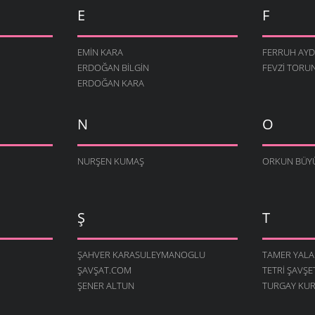
E
F
EMIN KARA
FERRUH AYD
ERDOĞAN BILGIN
FEVZI TORU
ERDOĞAN KARA
N
O
NURŞEN KUMAŞ
ORKUN BÜY
Ş
T
ŞAHVER KARASULEYMANOGLU
TAMER YALA
ŞAVŞAT.COM
TETRI ŞAVŞE
ŞENER ALTUN
TURGAY KU