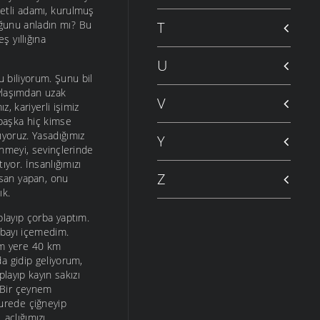
etli adamı, kurulmuş
uğunu anladın mı? Bu
T
 yıllığına
U
u biliyorum. Şunu bil
ylaşımdan uzak
V
, kariyerli işimiz
 başka hiç kimse
ıyoruz. Yasadığımız
Y
enmeyi, sevinçlerinde
yor. İnsanlığımızı
Z
nsan yapan, onu
ık.
layıp çorba yaptım.
rbayı içemedim.
m yere 40 km
a gidip geliyorum,
layıp kayın sakızı
 Bir çeynem
urede çiğneyip
açlığımızı