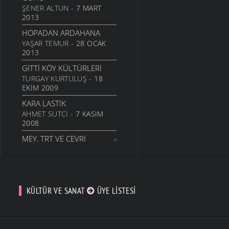
ŞENER ALTUN
- 7 MART
2013
HOPADAN ARDAHANA
YAŞAR TEMUR
- 28 OCAK
2013
GITTI KÖY KÜLTÜRLERI
TURGAY KURTULUŞ
- 18
EKIM 2009
KARA LASTIK
AHMET SUTCI
- 7 KASIM
2008
MEY, TRT VE CEVRI
ALTINTAŞ
ŞAVŞAT.COM
- 27 EKIM
2008
CABBAR BOZKURTLAR
KÜLTÜR VE SANAT
ÜYE LISTESI
(CABBAR USTA)
ŞAVŞAT.COM
- 27 EKIM
2008