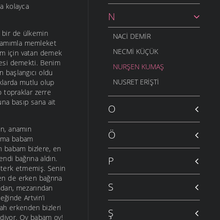
a kolayca
N
i bir de ülkemin
NACI DEMIR
vramımla memleket
NECMI KÜÇÜK
im için vatan demek
sesi demekti. Benim
NURŞEN KUMAŞ
 başlangıcı oldu
NUSRET ERIŞTI
klarda mutlu olup
o topraklar zerre
una basıp sana ait
O
ın, anamın
Ö
m ama babam
n babam bizlere, en
ndi bağrına aldın.
P
i terk etmemiş. Senin
sen de erken bağrına
S
ından, mezarından
ğinde Artvin’i
ah erkenden bizleri
Ş
n diyor. Oy babam oy!