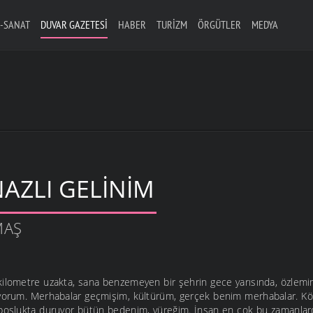
-SANAT
DUVAR GAZETESI
HABER
TURIZM
ÖRGÜTLER
MEDYA
AZLI GELINIM
MAŞ
ilometre uzakta, sana benzemeyen bir şehrin gece yarısında, özlem
iyorum. Merhabalar geçmişim, kültürüm, gerçek benim merhabalar. Kök
boşlukta duruyor bütün bedenim, yüreğim. İnsan en çok bu zamanlard