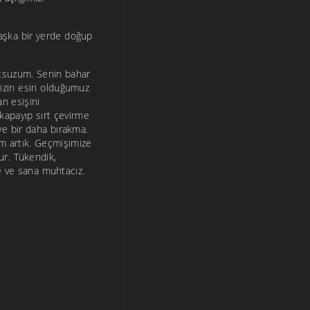
aşka bir yerde doğup
utsuzum. Senin bahar
mizin esiri olduğumuz
an esişini
kapayıp sırt çevirme
 ve bir daha bırakma.
m artık. Geçmişimize
lur. Tükendik,
 ve sana muhtacız.