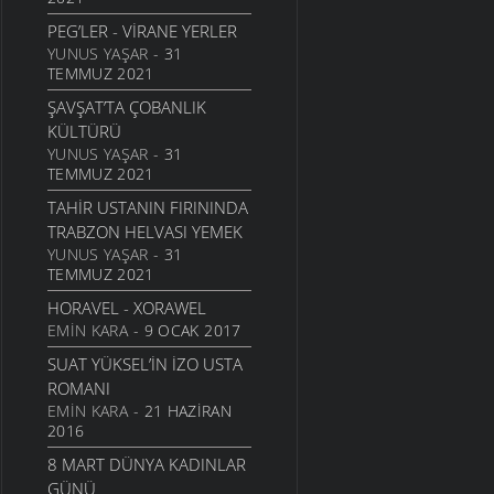
EĞITIMDE ANNE BABAYA
PEG’LER - VIRANE YERLER
DÜŞEN SORUMLULUKLAR
YUNUS YAŞAR
- 31
YAŞAM
- 17 EYLÜL 2006
TEMMUZ 2021
ÜZÜM ÇEKIRDEĞININ
ŞAVŞAT’TA ÇOBANLIK
FAYDASI
KÜLTÜRÜ
YAŞAM
- 14 EYLÜL 2006
YUNUS YAŞAR
- 31
TEMMUZ 2021
ELMA VE ELMA SIRKESININ
FAYDALARI
TAHIR USTANIN FIRININDA
YAŞAM
- 24 MAYIS 2006
TRABZON HELVASI YEMEK
YUNUS YAŞAR
- 31
TEMMUZ 2021
HORAVEL - XORAWEL
EMIN KARA
- 9 OCAK 2017
SUAT YÜKSEL’IN İZO USTA
ROMANI
EMIN KARA
- 21 HAZIRAN
2016
8 MART DÜNYA KADINLAR
GÜNÜ