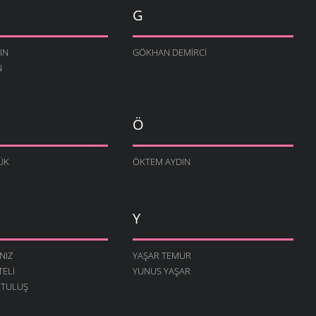
G
IN
GÖKHAN DEMIRCI
N
Ö
ÜK
ÖKTEM AYDIN
Y
NIZ
YAŞAR TEMUR
TELI
YUNUS YAŞAR
RTULUŞ