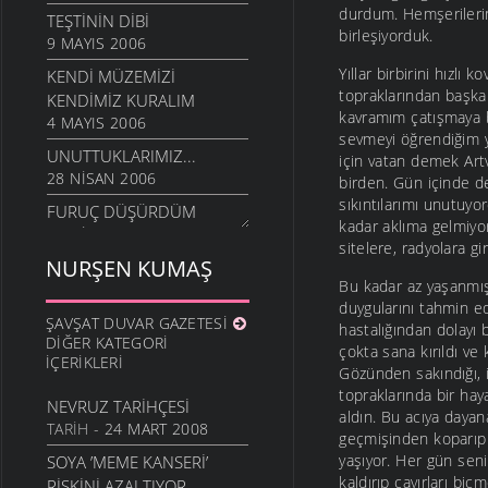
durdum. Hemşerilerim
TEŞTININ DIBI
birleşiyorduk.
9 MAYIS 2006
Yıllar birbirini hızlı
KENDI MÜZEMIZI
topraklarından başk
KENDIMIZ KURALIM
kavramım çatışmaya 
4 MAYIS 2006
sevmeyi öğrendiğim y
UNUTTUKLARIMIZ...
için vatan demek Art
28 NISAN 2006
birden. Gün içinde d
sıkıntılarımı unutuyo
FURUÇ DÜŞÜRDÜM
kadar aklıma gelmiyor
13 NISAN 2006
sitelere, radyolara 
NURŞEN KUMAŞ
Bu kadar az yaşanmış
duygularını tahmin e
ŞAVŞAT DUVAR GAZETESI
hastalığından dolayı
DIĞER KATEGORI
çokta sana kırıldı v
İÇERIKLERI
Gözünden sakındığı, 
topraklarında bir hay
NEVRUZ TARIHÇESI
aldın. Bu acıya daya
TARIH
- 24 MART 2008
geçmişinden koparıp 
yaşıyor. Her gün sen
SOYA ’MEME KANSERI’
kaldırıp çayırları bi
RISKINI AZALTIYOR