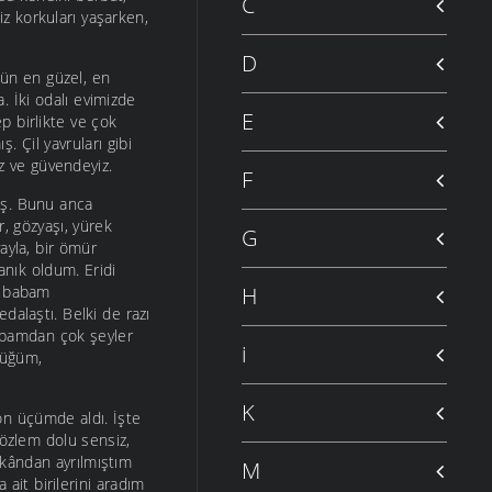
C
z korkuları yaşarken,
D
ün en güzel, en
a. İki odalı evimizde
E
p birlikte ve çok
 Çil yavruları gibi
z ve güvendeyiz.
F
ş. Bunu anca
, gözyaşı, yürek
G
ayla, bir ömür
anık oldum. Eridi
n babam
H
dalaştı. Belki de razı
abamdan çok şeyler
i
lüğüm,
K
on üçümde aldı. İşte
 özlem dolu sensiz,
kândan ayrılmıştım
M
it birilerini aradım