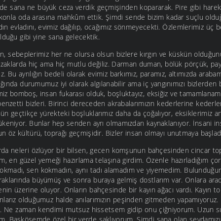
 sana ne büyük ceza verdik geçmişinden kopararak. Pire gibi harek
alkonla oda arasına mahkûm ettik. Şimdi sende bizim kadar suçlu old
n evladını, evimiz dağılıp, ocağımız sönmeyecekti. Özlemlerimiz üç beş
lduğu gibi yine sana gelecektik.
çin, sebeplerimiz her ne olursa olsun bizlere kırgın ve küskün olduğun
uzaklarda hiç ama hiç mutlu değiliz. Darman duman, bölük pörçük, pa
 Bu ayrılığın bedeli olarak evimiz barkımız, paramız, altımızda arabamız
ldığında durumumuz iyi olarak algılanabilir ama iç yangınımızı bizlerden
miz bomboş, insan fukarası olduk, boşluktayız, eksiğiz ve tamamlanam
benzetti bizleri. Birinci dereceden akrabalarımızın kederlerine kederl
n geçtikçe yürekteki boşluklarımız daha da çoğalıyor, eksiklerimiz artı
ükeniyor. Bunlar hep senden ayrı olmamızdan kaynaklanıyor. İnsani i
n öz kültürü, toprağı geçmişidir. Bizler insan olmayı unutmaya başlad
da neleri özlüyor bir bilsen, gecen komşunun bahçesinden cincar top
im, en güzel yemeği hazırlama telaşına girdim. Özenle hazırladığım ço
kmadı, sen kokmadın, aynı tadı alamadım ve yiyemedim. Bulunduğu
aklarında büyümüş ve sonra buraya gelmiş dostlarım var. Onlara arad
n üzerine oluyor. Onların bahçesinde bir kayın ağacı vardı. Kayın top
nlarız olduğumuz halde anılarımızın peşinden gitmeden yapamıyoruz.
di. Ne zaman kendimi mutsuz hissetsem gidip onu çiğniyorum. Uzun s
. Başköşemde özel bir yerde saklıyorum. Şimdi sana olan sevdamızı, 