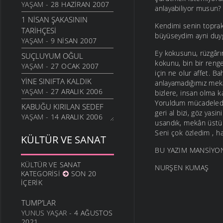
YAŞAM
- 28 HAZIRAN 2007
anlayabiliyor musun?
1 NISAN ŞAKASININ
Kendimi senin topra
TARIHÇESI
büyüseydim ayni duyg
YAŞAM
- 9 NISAN 2007
Ey kokusunu, rüzgârı
SUÇLUYUM OĞUL
kokunu, bin bir renge
YAŞAM
- 27 OCAK 2007
için ne olur affet. B
YINE SINIFTA KALDIK
anlayamadığımız mekân
YAŞAM
- 27 ARALIK 2006
bizlere, insan olma k
Yoruldum mücadeleden
KABUĞU KIRILAN SEDEF
geri al bizi, göz yasi
YAŞAM
- 14 ARALIK 2006
usandık, mekân üstü
SOSYAL FOBI NEDIR ?
Seni çok özledim , h
KÜLTÜR VE SANAT
YAŞAM
- 4 ARALIK 2006
BU YAZIM MANSİYON
HANGI MESLEK BU TADI
KÜLTÜR VE SANAT
NURŞEN KUMAŞ
VEREBILIR?
KATEGORISI
SON 20
YAŞAM
- 25 KASIM 2006
İÇERIK
OYUNUN ÇOCUĞUN
TUMP’LAR
GELIŞIMINDE KI ROLÜ
YUNUS YAŞAR
- 4 AĞUSTOS
YAŞAM
- 1 EKIM 2006
2021