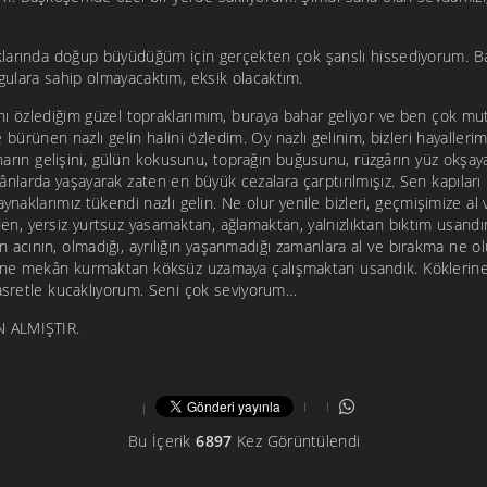
klarında doğup büyüdüğüm için gerçekten çok şanslı hissediyorum. B
ulara sahip olmayacaktım, eksik olacaktım.
nı özlediğim güzel topraklarımım, buraya bahar geliyor ve ben çok m
 bürünen nazlı gelin halini özledim. Oy nazlı gelinim, bizleri hayalleri
aharın gelişini, gülün kokusunu, toprağın buğusunu, rüzgârın yüz okşay
larda yaşayarak zaten en büyük cezalara çarptırılmışız. Sen kapıları 
aynaklarımız tükendi nazlı gelin. Ne olur yenile bizleri, geçmişimize al
, yersiz yurtsuz yasamaktan, ağlamaktan, yalnızlıktan bıktım usandı
nin acının, olmadığı, ayrılığın yaşanmadığı zamanlara al ve bırakma ne o
ne mekân kurmaktan köksüz uzamaya çalışmaktan usandık. Köklerine
asretle kucaklıyorum. Seni çok seviyorum…
 ALMIŞTIR.
Bu İçerik
6897
Kez Görüntülendi