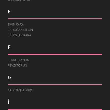
E
EMIN KARA
ERDOĞAN BILGIN
ERDOĞAN KARA
F
FERRUH AYDIN
FEVZI TORUN
G
GÖKHAN DEMIRCI
I