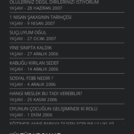
ÖLÜLERINIZ DEĞIL DIRILERINIZI İSTIYORUM
YAŞAM
- 28 HAZIRAN 2007
1 NISAN ŞAKASININ TARIHÇESI
YAŞAM
- 9 NISAN 2007
SUÇLUYUM OĞUL
YAŞAM
- 27 OCAK 2007
YINE SINIFTA KALDIK
YAŞAM
- 27 ARALIK 2006
KABUĞU KIRILAN SEDEF
YAŞAM
- 14 ARALIK 2006
SOSYAL FOBI NEDIR ?
YAŞAM
- 4 ARALIK 2006
HANGI MESLEK BU TADI VEREBILIR?
YAŞAM
- 25 KASIM 2006
OYUNUN ÇOCUĞUN GELIŞIMINDE KI ROLÜ
YAŞAM
- 1 EKIM 2006
EĞITIMDE ANNE BABAYA DÜŞEN SORUMLULUKLAR
YAŞAM
- 17 EYLÜL 2006