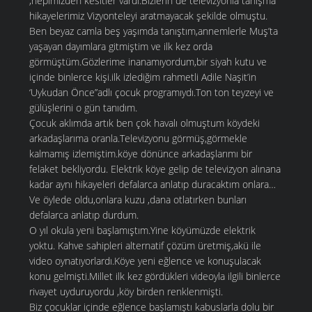
,hepimizden kesitler vardı.Bizlerin de televizyonla tanışma
hikayelerimiz Vizyonteleyi aratmayacak şekilde olmuştu.
Ben beyaz camla beş yaşımda tanıştım,annemlerle Muş’ta
yaşayan dayımlara gitmiştim ve ilk kez orda
görmüştüm.Gözlerime inanamıyordum,bir siyah kutu ve
içinde binlerce kişi.ilk izlediğim rahmetli Adile Naşit’in
‘Uykudan Önce”adlı çocuk programıydı.Ton ton teyzeyi ve
gülüşlerini o gün tanıdım.
Çocuk aklımda artık ben çok havalı olmuştum köydeki
arkadaşlarıma oranla.Televizyonu görmüş,görmekle
kalmamış izlemiştim.köye dönünce arkadaşlarımı bir
felaket bekliyordu. Elektrik köye gelip de televizyon alınana
kadar aynı hikayeleri defalarca anlatıp duracaktım onlara…
Ve öylede oldu,onlara kuzu ,dana otlatırken bunları
defalarca anlatıp durdum.
O yıl okula yeni başlamıştım.Yine köyümüzde elektrik
yoktu. Kahve sahipleri alternatif çözüm üretmiş,akü ile
video oynatıyorlardı.Köye yeni eğlence ve konuşulacak
konu gelmişti.Millet ilk kez gördükleri videoyla ilgili binlerce
rivayet uyduruyordu ,köy birden renklenmişti.
Biz çocuklar içinde eğlence başlamıştı kabuslarla dolu bir