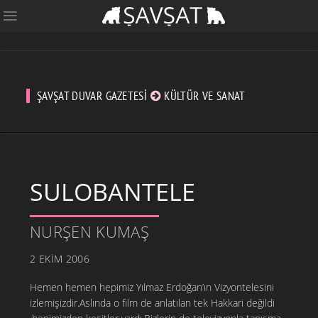
ŞAVŞAT DUVAR GAZETESI
KÜLTÜR VE SANAT
SULOBANTELE
NURŞEN KUMAŞ
2 EKIM 2006
Hemen hemen hepimiz Yılmaz Erdoğan’ın Vizyontelesini
izlemişizdir.Aslında o film de anlatılan tek Hakkari değildi