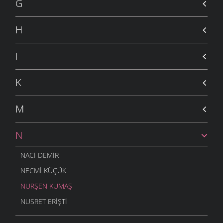
G
H
i
K
M
N
NACI DEMIR
NECMI KÜÇÜK
NURŞEN KUMAŞ
NUSRET ERIŞTI