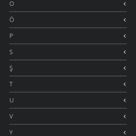
O
Ö
P
S
Ş
T
U
V
Y