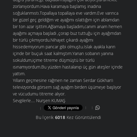
zorlanıyordum.Hava karamaya başlamış inadına
soğuklanmıstı.Topallaya topallaya eve vardım.Eve varınca
bir güzel geç geldiğim ve ayağımı ıslattığım için ablamdan
bir ton azar işittim.Ağlamaya başladım,canım anam hemen
ayağımı açmaya başladı ,çorap buz tuttuğu için ayağımdan
bir türlü çıkmıyordu.Nihayet çıkardı ayağımı
hissedemiyorum pancar gibi olmuştu.Islak ayakla karın
içinde bir buçuk saat kalmıştım.Yanan sobanın yanına
sokuldum,içime titreme düşmüştü bir türlü
ısınamıyordum.Bu yüzden hastalanıp üç gün ateşler içinde
yattım.
Yılların geçmesine rağmen ne zaman Serdar Gökhan’ı
televizyonda görsem sağ ayağım birden üşümeye başlıyor
ve vücudumu titreme alıyor.
Sevgilerle…. Nurşen KUMAŞ
Bu İçerik
6018
Kez Görüntülendi