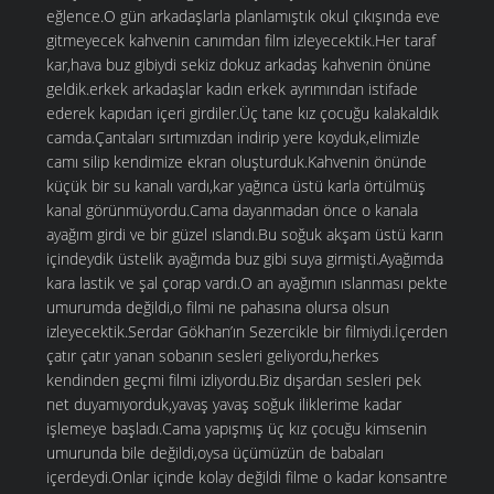
eğlence.O gün arkadaşlarla planlamıştık okul çıkışında eve
gitmeyecek kahvenin canımdan film izleyecektik.Her taraf
kar,hava buz gibiydi sekiz dokuz arkadaş kahvenin önüne
geldik.erkek arkadaşlar kadın erkek ayrımından istifade
ederek kapıdan içeri girdiler.Üç tane kız çocuğu kalakaldık
camda.Çantaları sırtımızdan indirip yere koyduk,elimizle
camı silip kendimize ekran oluşturduk.Kahvenin önünde
küçük bir su kanalı vardı,kar yağınca üstü karla örtülmüş
kanal görünmüyordu.Cama dayanmadan önce o kanala
ayağım girdi ve bir güzel ıslandı.Bu soğuk akşam üstü karın
içindeydik üstelik ayağımda buz gibi suya girmişti.Ayağımda
kara lastik ve şal çorap vardı.O an ayağımın ıslanması pekte
umurumda değildi,o filmi ne pahasına olursa olsun
izleyecektik.Serdar Gökhan’ın Sezercikle bir filmiydi.İçerden
çatır çatır yanan sobanın sesleri geliyordu,herkes
kendinden geçmi filmi izliyordu.Biz dışardan sesleri pek
net duyamıyorduk,yavaş yavaş soğuk iliklerime kadar
işlemeye başladı.Cama yapışmış üç kız çocuğu kimsenin
umurunda bile değildi,oysa üçümüzün de babaları
içerdeydi.Onlar içinde kolay değildi filme o kadar konsantre