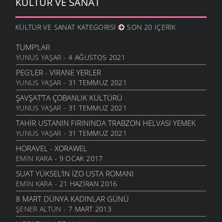
KÜLTÜR VE SANAT
ÜZÜM ÇEKIRDEĞININ FAYDASI
YAŞAM
- 14 EYLÜL 2006
KÜLTÜR VE SANAT KATEGORISI
SON 20 İÇERIK
ELMA VE ELMA SIRKESININ FAYDALARI
YAŞAM
- 24 MAYIS 2006
TUMP’LAR
YUNUS YAŞAR
- 4 AĞUSTOS 2021
PEG’LER - VIRANE YERLER
YUNUS YAŞAR
- 31 TEMMUZ 2021
ŞAVŞAT’TA ÇOBANLIK KÜLTÜRÜ
YUNUS YAŞAR
- 31 TEMMUZ 2021
TAHIR USTANIN FIRININDA TRABZON HELVASI YEMEK
YUNUS YAŞAR
- 31 TEMMUZ 2021
HORAVEL - XORAWEL
EMIN KARA
- 9 OCAK 2017
SUAT YÜKSEL’IN İZO USTA ROMANI
EMIN KARA
- 21 HAZIRAN 2016
8 MART DÜNYA KADINLAR GÜNÜ
ŞENER ALTUN
- 7 MART 2013