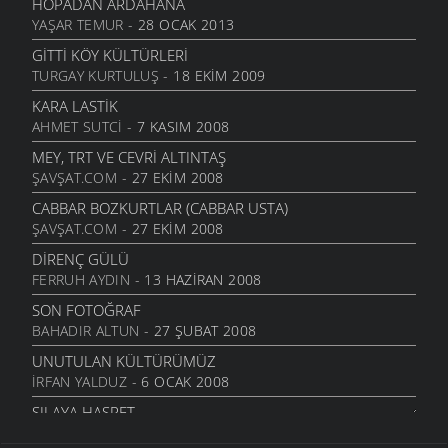
HOPADAN ARDAHANA
YAŞAR TEMUR
- 28 OCAK 2013
GITTI KÖY KÜLTÜRLERI
TURGAY KURTULUŞ
- 18 EKIM 2009
KARA LASTIK
AHMET SUTCI
- 7 KASIM 2008
MEY, TRT VE CEVRI ALTINTAŞ
ŞAVŞAT.COM
- 27 EKIM 2008
CABBAR BOZKURTLAR (CABBAR USTA)
ŞAVŞAT.COM
- 27 EKIM 2008
DIRENÇ GÜLÜ
FERRUH AYDIN
- 13 HAZIRAN 2008
SON FOTOĞRAF
BAHADIR ALTUN
- 27 ŞUBAT 2008
UNUTULAN KÜLTÜRÜMÜZ
İRFAN YALDUZ
- 6 OCAK 2008
SILAYA HASRET
İRFAN YALDUZ
- 6 OCAK 2008