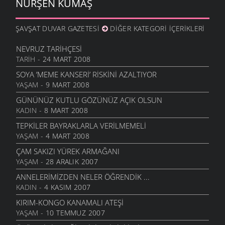
NURŞEN KUMAŞ
ŞAVŞAT DUVAR GAZETESI
DIĞER KATEGORI İÇERIKLERI
NEVRUZ TARIHÇESI
TARIH
- 24 MART 2008
SOYA ’MEME KANSERI’ RISKINI AZALTIYOR
YAŞAM
- 9 MART 2008
GÜNÜNÜZ KUTLU GÖZÜNÜZ AÇIK OLSUN
KADIN
- 8 MART 2008
TEPKILER BAYRAKLARLA VERILMEMELI
YAŞAM
- 4 MART 2008
ÇAM SAKIZI YÜREK ARMAĞANI
YAŞAM
- 28 ARALIK 2007
ANNELERIMIZDEN NELER ÖĞRENDIK ...
KADIN
- 4 KASIM 2007
KIRIM-KONGO KANAMALI ATEŞI
YAŞAM
- 10 TEMMUZ 2007