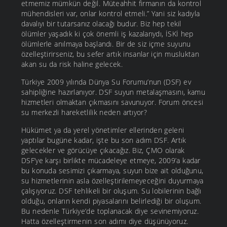
etmemiz mümkün değil. Müteahhit firmanın da kontrol
mühendisleri var, onlar kontrol etmeli.” Yani siz kadıyla
davalıyı bir tutarsanız olacağı budur. Biz hep tekil
ölümler yaşadık ki çok önemli iş kazalarıydı, İSKİ hep
ölümlerle anılmaya başlandı. Bir de siz içme suyunu
özelleştirirseniz, bu sefer artık insanlar için musluktan
akan su da risk haline gelecek.
Türkiye 2009 yılında Dünya Su Forumu’nun (DSF) ev
sahipliğine hazırlanıyor. DSF suyun metalaşmasını, kamu
hizmetleri olmaktan çıkmasını savunuyor. Forum öncesi
su merkezli hareketlilik neden artıyor?
Hükümet ya da yerel yönetimler ellerinden geleni
yaptılar bugüne kadar, işte bu son adım DSF. Artık
gelecekler ve görücüye çıkacağız. Biz, ÇMO olarak
DSF’ye karşı birlikte mücadeleye etmeye, 2009’a kadar
bu konuda sesimizi çıkarmaya, suyun bize ait olduğunu,
su hizmetlerinin asla özelleştirilemeyeceğini duyurmaya
çalışıyoruz. DSF tehlikeli bir oluşum. Su lobilerinin bağlı
olduğu, onların kendi piyasalarını belirlediği bir oluşum.
Bu nedenle Türkiye’de toplanacak diye sevinemiyoruz.
Hatta özelleştirmenin son adımı diye düşünüyoruz.