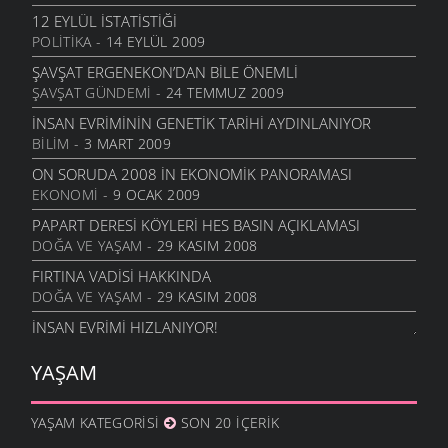
12 EYLÜL İSTATISTIĞI
POLITIKA
- 14 EYLÜL 2009
ŞAVŞAT ERGENEKON’DAN BILE ÖNEMLI
ŞAVŞAT GÜNDEMI
- 24 TEMMUZ 2009
İNSAN EVRIMININ GENETIK TARIHI AYDINLANIYOR
BILIM
- 3 MART 2009
ON SORUDA 2008 IN EKONOMIK PANORAMASI
EKONOMI
- 9 OCAK 2009
PAPART DERESI KÖYLERI HES BASIN AÇIKLAMASI
DOĞA VE YAŞAM
- 29 KASIM 2008
FIRTINA VADISI HAKKINDA
DOĞA VE YAŞAM
- 29 KASIM 2008
İNSAN EVRIMI HIZLANIYOR!
BILIM
- 4 KASIM 2008
YAŞAM
MEY, TRT VE CEVRI ALTINTAŞ
KÜLTÜR VE SANAT
- 27 EKIM 2008
YAŞAM KATEGORISI
SON 20 İÇERIK
CABBAR BOZKURTLAR (CABBAR USTA)