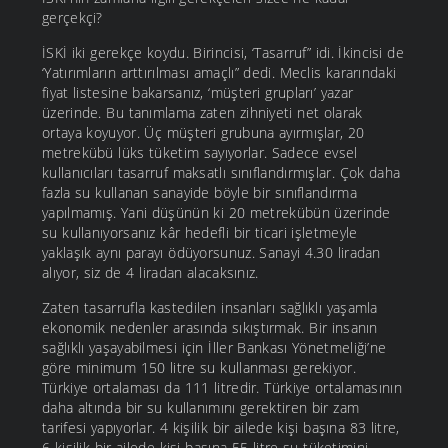
gerçekçi?
İSKİ iki gerekçe koydu. Birincisi, ‘Tasarruf” idi. İkincisi de
‘Yatırımların arttırılması amaçlı” dedi. Meclis kararındaki
fiyat listesine bakarsanız, ‘müşteri grupları’ yazar
üzerinde. Bu tanımlama zaten zihniyeti net olarak
ortaya koyuyor. Üç müşteri grubuna ayırmışlar, 20
metrekübü lüks tüketim sayıyorlar. Sadece evsel
kullanıcıları tasarruf maksatlı sınıflandırmışlar. Çok daha
fazla su kullanan sanayide böyle bir sınıflandırma
yapılmamış. Yani düşünün ki 20 metrekübün üzerinde
su kullanıyorsanız kâr hedefli bir ticari işletmeyle
yaklaşık aynı parayı ödüyorsunuz. Sanayi 4.30 liradan
alıyor, siz de 4 liradan alacaksınız.
Zaten tasarrufla kastedilen insanları sağlıklı yaşamla
ekonomik nedenler arasında sıkıştırmak. Bir insanın
sağlıklı yaşayabilmesi için İller Bankası Yönetmeliği’ne
göre minimum 150 litre su kullanması gerekiyor.
Türkiye ortalaması da 111 litredir. Türkiye ortalamasının
daha altında bir su kullanımını gerektiren bir zam
tarifesi yapıyorlar. 4 kişilik bir ailede kişi başına 83 litre,
6 kişilik bir ailede kişi başına 55 litre su tüketimini