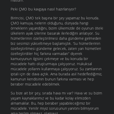
masum.
Peki ÇMO bu kavgaya nasıl hazırlanıyor?
Birincisi, ÇMO tek başına bir şey yapamaz bu konuda.
ÇMO kamuya, nelerin olduğunu, dünyada hangi
örneklerin yaşandığını, bizim ülkemizde de oyunun öteki
ülkelerin ayak izlerine basarak ilerlediğini anlatıyor. Su
hizmetlerinin özelleştirilmesi daha gündeme gelmeden
biz sesimizi yükseltmeye başlamıştık. ‘Su hizmetlerinin
özelleştirilmesi gündeme gelecek, zaten yan hizmetleri
özelleştirdiler hiç farkına varmadan” diyerek
kamuoyunun ilgisini çekmeye ve bu konuda bir
mücadele hattı oluşturmaya çalışıyoruz. Hukuksal
mücadele yollarını kullanmaya çalışıyoruz. Su zamlarının
iptali için de dava açtık. Ama burada asıl hedeflediğimiz,
kamunun kendisinin bunun farkına varması ve hep
beraber mücadele edebilmek.
Su bize ait bir şey, sırada hava mı var? Hava ve su bizim
yaşam kaynaklarımız ve bu kadar kolay elimizden
almamalılar. Bu, hep beraber yapabileceğimiz bir
mücadele. Yenilir miyiz sorusunun yanıtını bilmiyorum
ama teslim olmayız, olamayız.