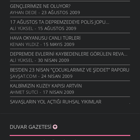
FINDIKLI DERELERINI KORUMA PLATFORMU
GENÇLERIMIZE NE OLUYOR?
DOĞA VE YAŞAM
- 8 AĞUSTOS 2008
AYHAN DEDE
- 23 AĞUSTOS 2009
DERELERIN KARDEŞLIĞI PLATFORMU BILDIRISI
17 AĞUSTOS TA DEPREMZEDEYE POLIS JOPU...
DOĞA VE YAŞAM
- 8 AĞUSTOS 2008
ALI YÜKSEL
- 15 AĞUSTOS 2009
RIZE’DE GELIŞTIRILEN HIDROELEKTRIK SANTRAL
HAVA OKYANUSU CANLI TÜRLERI
PROJELERI DEĞERLENDIRME RAPORU
KENAN YILDIZ
- 15 MAYIS 2009
ŞAVŞAT GÜNDEMI
- 8 AĞUSTOS 2008
DEPREMDE EVLERINI KAYBEDENLERE GÖRÜLEN REVA...
YAŞAM VE SU
ALI YÜKSEL
- 30 NISAN 2009
BILIM
- 8 AĞUSTOS 2008
BES’DEN 23 NISAN ”ÇOCUKLARIMIZ VE ŞIDDET” RAPORU
SÜT VE 9 BIN YIL
ŞAVŞAT.COM
- 24 NISAN 2009
BILIM
- 8 AĞUSTOS 2008
KALBIMIZIN KUZEY KAPISI ARTVİN
ŞAVŞAT, ŞAVŞAT, ŞAVŞAT
AHMET SUTCI
- 17 NISAN 2009
ŞAVŞAT GÜNDEMI
- 25 TEMMUZ 2008
SAVAŞLARIN YOL AÇTIĞI RUHSAL YIKIMLAR
HUKUK YOKSA DEVLET DE YOK...
ŞAVŞAT.COM
- 28 OCAK 2009
POLITIKA
- 10 TEMMUZ 2008
YOLLARIN SONU: BARHAL
ABD’NIN YENILIK MODELI
ŞAVŞAT.COM
- 11 KASIM 2008
DUVAR GAZETESI
POLITIKA
- 10 TEMMUZ 2008
2008’2009 EĞITIM ÖĞRETIM YILINIZ HAYIRLI OLSUN
RESMI İŞSIZ 2.5 MILYON
KENAN YILDIZ
- 7 EYLÜL 2008