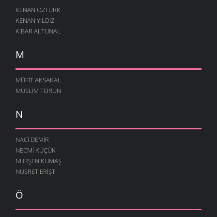
KENAN ÖZTÜRK
KENAN YILDIZ
KIBAR ALTUNAL
M
MÜFIT AKSAKAL
MÜSLIM TÖRÜN
N
NACI DEMIR
NECMI KÜÇÜK
NURŞEN KUMAŞ
NUSRET ERIŞTI
Ö