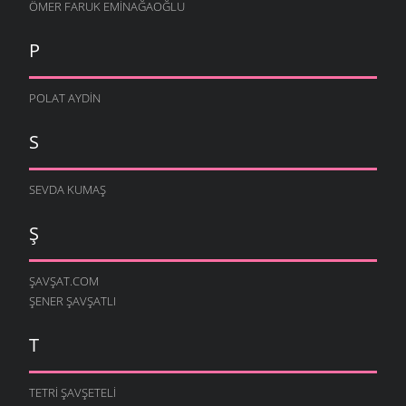
ÖMER FARUK EMINAĞAOĞLU
P
POLAT AYDIN
S
SEVDA KUMAŞ
Ş
ŞAVŞAT.COM
ŞENER ŞAVŞATLI
T
TETRI ŞAVŞETELI