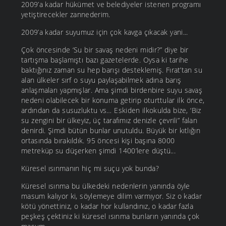
2009’a kadar hükümet ve belediyeler istenen programı
yetiştirecekler zannederim.
2009’a kadar suyumuz için çok kavga çıkacak yani...
Çok öncesinde ‘Su bir savaş nedeni midir?” diye bir
tartışma başlamıştı bazı gazetelerde. Oysa ki tarihe
baktığınız zaman su hep barışı desteklemiş. Fırat’tan su
alan ülkeler sırf o suyu paylaşabilmek adına barış
anlaşmaları yapmışlar. Ama şimdi birdenbire suyu savaş
nedeni olabilecek bir konuma getirip oturttular ilk önce,
ardından da susuzluktu vs… Eskiden ilkokulda bize, ‘Biz
su zengini bir ülkeyiz, üç tarafımız denizle çevrili” falan
denirdi. Şimdi bütün bunlar unutuldu. Büyük bir kıtlığın
ortasında bırakıldık. 95 öncesi kişi başına 8000
metreküp su düşerken şimdi 1400’lere düştü...
Küresel ısınmanın hiç mi suçu yok bunda?
Küresel ısınma bu ülkedeki nedenlerin yanında öyle
masum kalıyor ki, söylemeye dilim varmıyor. Siz o kadar
kötü yönettiniz, o kadar hor kullandınız, o kadar fazla
peşkeş çektiniz ki küresel ısınma bunların yanında çok