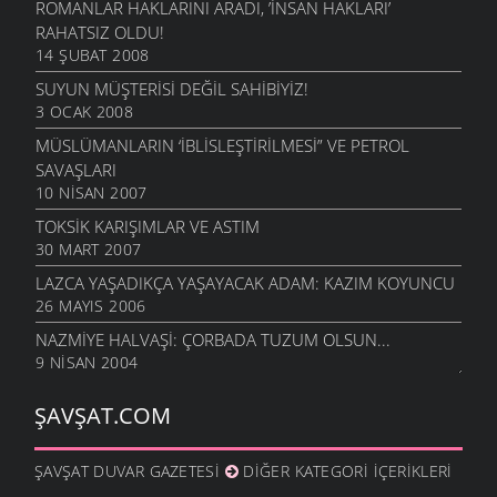
ROMANLAR HAKLARINI ARADI, ’İNSAN HAKLARI’
RAHATSIZ OLDU!
14 ŞUBAT 2008
SUYUN MÜŞTERISI DEĞIL SAHIBIYIZ!
3 OCAK 2008
MÜSLÜMANLARIN ‘IBLISLEŞTIRILMESI” VE PETROL
SAVAŞLARI
10 NISAN 2007
TOKSIK KARIŞIMLAR VE ASTIM
30 MART 2007
LAZCA YAŞADIKÇA YAŞAYACAK ADAM: KAZIM KOYUNCU
26 MAYIS 2006
NAZMIYE HALVAŞI: ÇORBADA TUZUM OLSUN...
9 NISAN 2004
ŞAVŞAT.COM
ŞAVŞAT DUVAR GAZETESI
DIĞER KATEGORI İÇERIKLERI