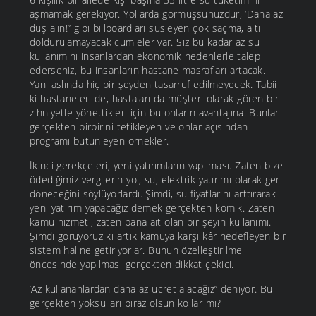
aşmamak gerekiyor. Yollarda görmüşsünüzdür, ‘Daha az
duş alın!” gibi billboardları süsleyen çok saçma, altı
doldurulamayacak cümleler var. Siz bu kadar az su
kullanımını insanlardan ekonomik nedenlerle talep
ederseniz, bu insanların hastane masrafları artacak.
Yani aslında hiç bir şeyden tasarruf edilmeyecek. Tabii
ki hastaneleri de, hastaları da müşteri olarak gören bir
zihniyetle yönettikleri için bu onların avantajına. Bunlar
gerçekten birbirini tetikleyen ve onlar açısından
programı bütünleyen örnekler.
İkinci gerekçeleri, yeni yatırımların yapılması. Zaten bize
ödediğimiz vergilerin yol, su, elektrik yatırımı olarak geri
döneceğini söylüyorlardı. Şimdi, su fiyatlarını arttırarak
yeni yatırım yapacağız demek gerçekten komik. Zaten
kamu hizmeti, zaten bana ait olan bir şeyin kullanımı.
Şimdi görüyoruz ki artık kamuya karşı kâr hedefleyen bir
sistem haline getiriyorlar. Bunun özelleştirilme
öncesinde yapılması gerçekten dikkat çekici.
’Az kullananlardan daha az ücret alacağız” deniyor. Bu
gerçekten yoksulları biraz olsun kollar mı?