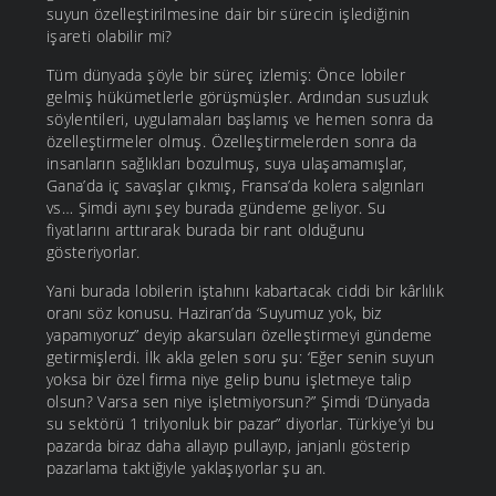
suyun özelleştirilmesine dair bir sürecin işlediğinin
işareti olabilir mi?
Tüm dünyada şöyle bir süreç izlemiş: Önce lobiler
gelmiş hükümetlerle görüşmüşler. Ardından susuzluk
söylentileri, uygulamaları başlamış ve hemen sonra da
özelleştirmeler olmuş. Özelleştirmelerden sonra da
insanların sağlıkları bozulmuş, suya ulaşamamışlar,
Gana’da iç savaşlar çıkmış, Fransa’da kolera salgınları
vs… Şimdi aynı şey burada gündeme geliyor. Su
fiyatlarını arttırarak burada bir rant olduğunu
gösteriyorlar.
Yani burada lobilerin iştahını kabartacak ciddi bir kârlılık
oranı söz konusu. Haziran’da ‘Suyumuz yok, biz
yapamıyoruz” deyip akarsuları özelleştirmeyi gündeme
getirmişlerdi. İlk akla gelen soru şu: ‘Eğer senin suyun
yoksa bir özel firma niye gelip bunu işletmeye talip
olsun? Varsa sen niye işletmiyorsun?” Şimdi ‘Dünyada
su sektörü 1 trilyonluk bir pazar” diyorlar. Türkiye’yi bu
pazarda biraz daha allayıp pullayıp, janjanlı gösterip
pazarlama taktiğiyle yaklaşıyorlar şu an.