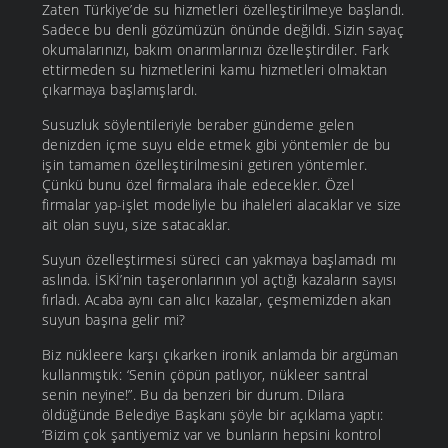
Zaten Türkiye’de su hizmetleri özelleştirilmeye başlandı.
Sadece bu denli gözümüzün önünde değildi. Sizin sayaç
okumalarınızı, bakım onarımlarınızı özelleştirdiler. Fark
ettirmeden su hizmetlerini kamu hizmetleri olmaktan
çıkarmaya başlamışlardı.
Susuzluk söylentileriyle beraber gündeme gelen
denizden içme suyu elde etmek gibi yöntemler de bu
işin tamamen özelleştirilmesini getiren yöntemler.
Çünkü bunu özel firmalara ihale edecekler. Özel
firmalar yap-işlet modeliyle bu ihaleleri alacaklar ve size
ait olan suyu, size satacaklar.
Suyun özelleştirmesi süreci can yakmaya başlamadı mı
aslında. İSKİ’nin taşeronlarının yol açtığı kazaların sayısı
fırladı. Acaba aynı can alıcı kazalar, çeşmemizden akan
suyun başına gelir mi?
Biz nükleere karşı çıkarken ironik anlamda bir argüman
kullanmıştık: ‘Senin çöpün patlıyor, nükleer santral
senin neyine!”. Bu da benzeri bir durum. Dilara
öldüğünde Belediye Başkanı şöyle bir açıklama yaptı:
‘Bizim çok şantiyemiz var ve bunların hepsini kontrol