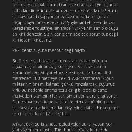
birim suyu atmak zorundasınız ve o atık, aldığınız sudan
daha kirlidir. Bunu tekrar denize mi vereceksiniz? Bunu
su havzasında yapıyorsanız, hazır burada bir göl var
deyip oraya mı vereceksiniz. Şöyle bir tehlikesi de var;
Karadeniz endüstriyel anlamda Türkiye’nin sahip olduğu
en kirli denizdir. Sizin denizlerinizde tek sorun tuz değil
ki. Hepsini kirlettiniz.
Peki deniz suyuna mecbur değil miyiz?
Bu ülkede su havzalarını rant alanı olarak gören ve
inşaata açan bir anlayış süregeldi. Su havzalarının
korunmasına dair yönetmelikteki koruma bandı 300
metreden 100 metreye çekildi AKP tarafından. Suyun
miktarının önemi kalmadı çünkü havzalardaki suyunuz
kirli. Bu nedenle arıtma tesisleri gibi ciddi işletme
maliyetleri olan birimler var. Şimdi denizlere el atıyorlar.
Deniz suyundan içme suyu elde etmek mümkün ama
su havzalarınızı korumadan böylesine pahalı bir yöntemi
tercih etmek akıl kârı değildir.
Ankara’daki su krizinde, ‘Belediyeler bu işi yapamıyor”
gibi söylemler oluştu. Tüm bunlar büyük kentlerde