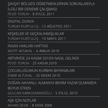
KÜLTÜR VE SANAT
- 27 EKIM 2008
ŞAVŞAT BÖLGESI ÖĞRETMENLERININ SORUNLARIYLA
YENI DÜNYA DÜZENININ SONU GELDI
İLGILI BIR DENEME ÇALIŞMASI
POLITIKA
- 13 EKIM 2008
FEVZI TORUN
- 8 EYLÜL 2011
EMEKLI AYLIKLARI
DIGITAL DÜNYA
EKONOMI
- 29 EYLÜL 2008
TURGAY KURTULUŞ
- 12 AĞUSTOS 2011
BITMEYEN HIKÂYE: SOSYAL GÜVENLIK ‘REFORMU’
KEŞKELER VE GEÇKALINMIŞLIKLAR
EKONOMI
- 29 EYLÜL 2008
TURGAY KURTULUŞ
- 10 MAYIS 2011
DIL YALNIZ INSANLARA ÖZGÜ DEĞIL MI?
İNSAN HAKLARI HAFTASI
BILIM
- 23 EYLÜL 2008
MÜFIT AKSAKAL
- 6 ARALIK 2010
YENI İKI KUTUPLU DÜNYA
ARTVIN’DE 24 KASIM 2010’A NASIL GELINDI
POLITIKA
- 16 AĞUSTOS 2008
FEVZI TORUN
- 25 KASIM 2010
CANLILARIN YAŞAM DAYANAĞI : SU
ÇOCUKLUĞUMUN KURBAN BAYRAMLARI
DOĞA VE YAŞAM
- 14 AĞUSTOS 2008
KIBAR ALTUNAL
- 25 KASIM 2010
ÇAĞLAYAN DERESI AKMAN VE PAŞALAR HES RAPORU
DOĞAN AKHANLI: ALMANYA BENIM YAZAR OLMAMDA
ŞAVŞAT GÜNDEMI
- 9 AĞUSTOS 2008
BÜYÜK ETKEN
GÜLCAN KARAOSMANOĞLU
- 5 EYLÜL 2010
FINDIKLI DERELERI PLATFORMU : NEDEN İSTEMIYORUZ
?
AŞK İÇIN NOTLAR
DOĞA VE YAŞAM
- 8 AĞUSTOS 2008
AYHAN DEDE
- 8 EKIM 2009