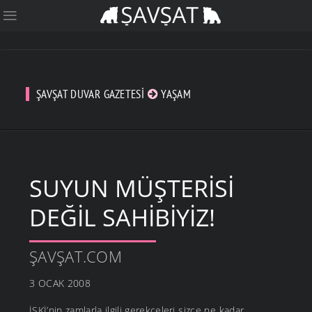
ŞAVŞAT DUVAR GAZETESI
YAŞAM
SUYUN MÜŞTERISI
DEĞIL SAHIBIYIZ!
ŞAVŞAT.COM
3 OCAK 2008
İSKİ’nin zamlarla ilgili gerekçeleri sizce ne kadar