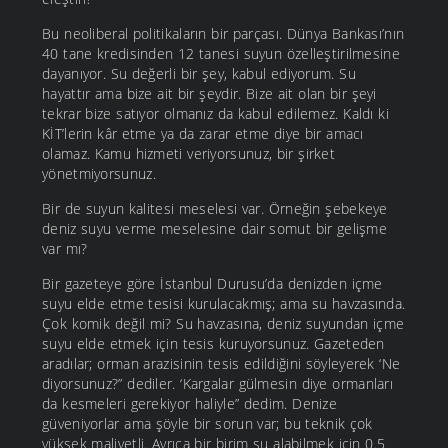
Bu neoliberal politikaların bir parçası. Dünya Bankası’nın
40 tane kredisinden 12 tanesi suyun özelleştirilmesine
dayanıyor. Su değerli bir şey, kabul ediyorum. Su
hayattır ama bize ait bir şeydir. Bize ait olan bir şeyi
tekrar bize satıyor olmanız da kabul edilemez. Kaldı ki
KİT’lerin kâr etme ya da zarar etme diye bir amacı
olamaz. Kamu hizmeti veriyorsunuz, bir şirket
yönetmiyorsunuz.
Bir de suyun kalitesi meselesi var. Örneğin şebekeye
deniz suyu verme meselesine dair somut bir gelişme
var mı?
Bir gazeteye göre İstanbul Durusu’da denizden içme
suyu elde etme tesisi kurulacakmış; ama su havzasında.
Çok komik değil mi? Su havzasına, deniz suyundan içme
suyu elde etmek için tesis kuruyorsunuz. Gazeteden
aradılar; orman arazisinin tesis edildiğini söyleyerek ‘Ne
diyorsunuz?” dediler. ‘Kargalar gülmesin diye ormanları
da kesmeleri gerekiyor haliyle” dedim. Denize
güveniyorlar ama şöyle bir sorun var; bu teknik çok
yüksek maliyetli. Ayrıca bir birim su alabilmek için 0.5