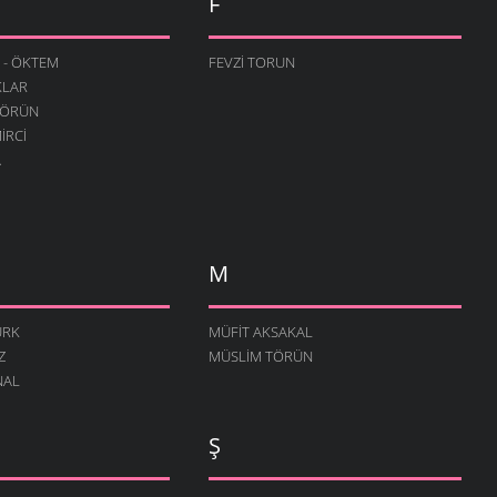
F
 - ÖKTEM
FEVZI TORUN
KLAR
TÖRÜN
IRCI
A
M
ÜRK
MÜFIT AKSAKAL
Z
MÜSLIM TÖRÜN
NAL
Ş