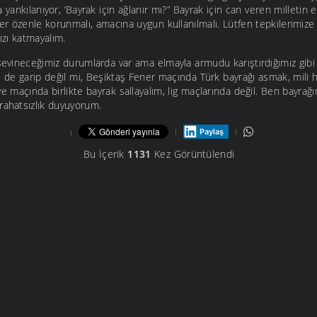
yankılanıyor, ‘Bayrak için ağlanır mı?” Bayrak için can veren milletin e
ler özenle korunmalı, amacına uygun kullanılmalı. Lütfen tepkilerimize 
ızı katmayalım.
 sevineceğimiz durumlarda var ama elmayla armudu karıştırdığımız gib
e de garip değil mi, Beşiktaş Fener maçında Türk bayrağı asmak, mili h
ye maçında birlikte bayrak sallayalım, lig maçlarında değil. Ben bayrağ
 rahatsızlık duyuyorum.
Paylaş
Bu İçerik
1131
Kez Görüntülendi