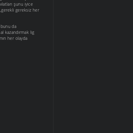
vlatları şunu iyice
,gerekli gereksiz her
i bunu da
al kazandırmak lig
ımın her olayda