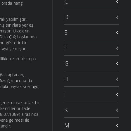
C
an orada hangi
D
ak yapılmıştır.
ş sınırlara yerleş
mıştır. Ülkelerin
E
, Orta Çağ başlarında
nu gösterir bir
F
aya çıkmıştır.
likle uzun bir sopa
G
ağa saptanan,
H
 Mızrağın ucuna da
ındaki bayrak sözcüğü,
i
enel olarak ortak bir
kendilerini ifade
K
28.07.1389) sırasında
yana gelmesi ile
M
andır.