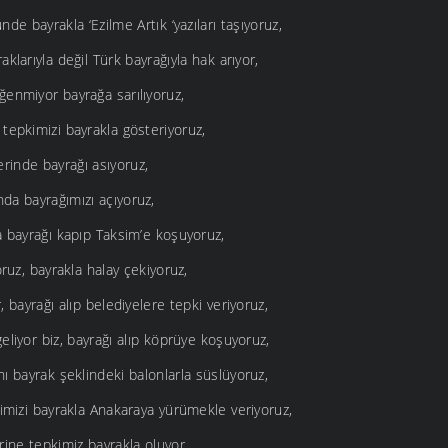
de bayrakla ‘Ezilme Artık ‘yazıları taşıyoruz,
klarıyla değil Türk bayrağıyla hak arıyor,
ğenmiyor bayrağa sarılıyoruz,
tepkimizi bayrakla gösteriyoruz,
rinde bayrağı asıyoruz,
da bayrağımızı açıyoruz,
a bayrağı kapıp Taksim’e koşuyoruz,
oruz, bayrakla halay çekiyoruz,
, bayrağı alıp belediyelere tepki veriyoruz,
liyor biz, bayrağı alıp köprüye koşuyoruz,
nı bayrak şeklindeki balonlarla süslüyoruz,
kimizi bayrakla Anakaraya yürümekle veriyoruz,
rine tepkimiz bayrakla oluyor,