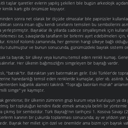
itli taşlar işaretler evlerin yapılış şekilleri bile bugün arkeolojik açıd
r kimlik kartı gibi önümüze koyuyor.
minden sonra net olarak bir ölçüde olmasalar bile papirüsler kullanılar
ktan sonra insan oğlu kendi sınırlarını temsilen bu sembollerini asmı
 yerleştirmiştir. Bayraklar ilk yıllarda sadece sinyalleşmek için kullanıl
irlemesi ise, savaşlarda tarafların bir birlerini ayırt edebilmeleri için
dur. Kristof Kolomb zamanında, her geminin hangi ülkeye bağlı olduğu
nlu tutulmuştur ve bunun sonucunda, günümüzdeki bayrak sistemi ort
sak ta bayrak; bir ülkeyi veya kurumu temsil eden renkli kumaş. Genel
alınırlar. Her ülkenin bağımsızlığını simgeleyen bir bayrağı vardır.
ı, "batrak"tır. Batıraktan yani batırmaktan gelir. Eski Türkler'de topr
üzerine hanedanlığı temsil eden renklerde kumaşlar, ipler vb. asılırdı.
denlerden kağanlık alameti takılırdı. "Toprağa batırılan mızrak" anlam
illi simge" ye kaymıştır.
mak gerekirse; Bir ülkenin zümrenin grup kurum veya kuruluşun ya da g
elmiş bir topluluğun kendini ifade etmek amacıyla belirli bir yöntemle 
a çıkmış bir semboldür. Türk Bayrağı'nın tarihçesi 1. Kosova Savaşı (
erlerin kanının bir çukurda toplanması sonucunda; ay ve yıldızın yan 
ir. Bayrak her millet için özel ve önemlidir ama bizim için bayrak vat