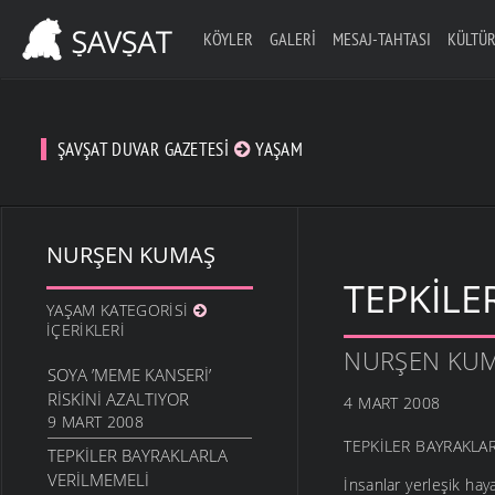
KÖYLER
GALERI
MESAJ-TAHTASI
KÜLTÜR
ŞAVŞAT DUVAR GAZETESI
YAŞAM
NURŞEN KUMAŞ
TEPKILE
YAŞAM KATEGORISI
İÇERIKLERI
NURŞEN KU
SOYA ’MEME KANSERI’
RISKINI AZALTIYOR
4 MART 2008
9 MART 2008
TEPKİLER BAYRAKLA
TEPKILER BAYRAKLARLA
VERILMEMELI
İnsanlar yerleşik hay