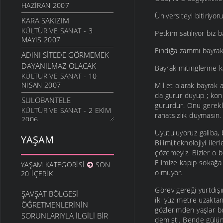
HAZIRAN 2007
Üniversiteyi bitiriyor
KARA SAKIZIM
KÜLTÜR VE SANAT
- 3
Petkim satılıyor biz 
MAYIS 2007
Fındığa zammı bayrakl
ADINI SITEDE GÖRMEMEK
DAYANILMAZ OLACAK
Bayrak mitinglerine k
KÜLTÜR VE SANAT
- 10
NISAN 2007
Millet olarak bayrak 
da gurur duyup ; kon
SULOBANTELE
gururdur. Onu gerekl
KÜLTÜR VE SANAT
- 2 EKIM
rahatsızlık duymasın.
2006
Uyutuluyoruz galiba, 
BIR KUCAK ODUNA BIR
YAŞAM
Bilimi,teknolojiyi il
SAKIZ
çözemeyiz. Bizler o b
KÜLTÜR VE SANAT
- 6
Elimize kapıp sokağa
YAŞAM KATEGORISI
EYLÜL 2006
SON
olmuyor.
20 İÇERIK
AH O PIKAPLAR
KÜLTÜR VE SANAT
- 23
Görev gereği yurtdışı
ŞAVŞAT BÖLGESI
MAYIS 2006
iki yüz metre uzaktan
ÖĞRETMENLERININ
gözlerimden yaşlar bo
TEŞTININ DIBI
SORUNLARIYLA İLGILI BIR
demişti. Bende gülüm