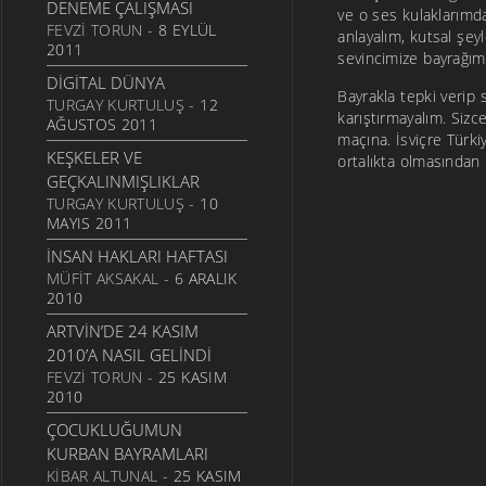
KÜLTÜR VE SANAT
- 9
DENEME ÇALIŞMASI
ve o ses kulaklarımda 
MAYIS 2006
FEVZI TORUN
- 8 EYLÜL
anlayalım, kutsal şey
2011
KENDI MÜZEMIZI
sevincimize bayrağım
KENDIMIZ KURALIM
DIGITAL DÜNYA
Bayrakla tepki verip
KÜLTÜR VE SANAT
- 4
TURGAY KURTULUŞ
- 12
karıştırmayalım. Sizc
MAYIS 2006
AĞUSTOS 2011
maçına. İsviçre Türki
UNUTTUKLARIMIZ...
KEŞKELER VE
ortalıkta olmasından
KÜLTÜR VE SANAT
- 28
GEÇKALINMIŞLIKLAR
NISAN 2006
TURGAY KURTULUŞ
- 10
MAYIS 2011
FURUÇ DÜŞÜRDÜM
KÜLTÜR VE SANAT
- 13
İNSAN HAKLARI HAFTASI
NISAN 2006
MÜFIT AKSAKAL
- 6 ARALIK
2010
ARTVIN’DE 24 KASIM
2010’A NASIL GELINDI
FEVZI TORUN
- 25 KASIM
2010
ÇOCUKLUĞUMUN
KURBAN BAYRAMLARI
KIBAR ALTUNAL
- 25 KASIM