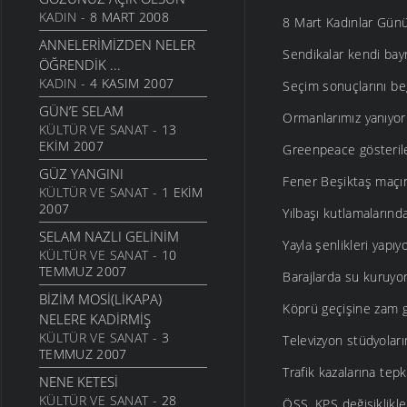
KADIN
- 8 MART 2008
8 Mart Kadınlar Günün
ANNELERIMIZDEN NELER
Sendikalar kendi bayra
ÖĞRENDIK ...
KADIN
- 4 KASIM 2007
Seçim sonuçlarını be
GÜN’E SELAM
Ormanlarımız yanıyor 
KÜLTÜR VE SANAT
- 13
EKIM 2007
Greenpeace gösterile
GÜZ YANGINI
Fener Beşiktaş maçın
KÜLTÜR VE SANAT
- 1 EKIM
2007
Yılbaşı kutlamalarınd
SELAM NAZLI GELINIM
Yayla şenlikleri yapıy
KÜLTÜR VE SANAT
- 10
TEMMUZ 2007
Barajlarda su kuruyor
BIZIM MOSI(LIKAPA)
Köprü geçişine zam ge
NELERE KADIRMIŞ
KÜLTÜR VE SANAT
- 3
Televizyon stüdyoları
TEMMUZ 2007
Trafik kazalarına tep
NENE KETESI
KÜLTÜR VE SANAT
- 28
ÖSS, KPS değişiklikle