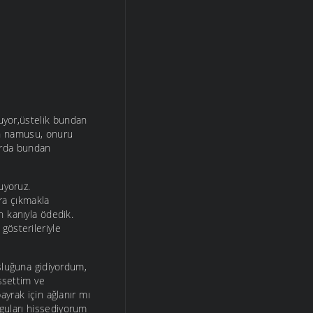
muyor,üstelik bundan
in namusu, onuru
larda bundan
uyoruz.
ara çıkmakla
n kanıyla ödedik.
gösterileriyle
osluğuna gidiyordum,
ssettim ve
ayrak için ağlanır mı
guları hissediyorum