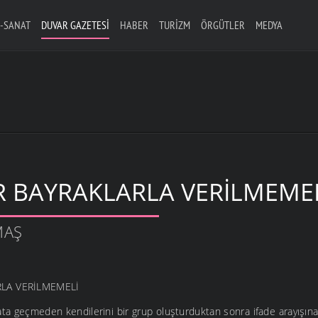
-SANAT
DUVAR GAZETESI
HABER
TURIZM
ÖRGÜTLER
MEDYA
R BAYRAKLARLA VERILMEME
MAŞ
RLA VERİLMEMELİ
ata geçmeden kendilerini bir grup oluşturduktan sonra ifade arayışına 