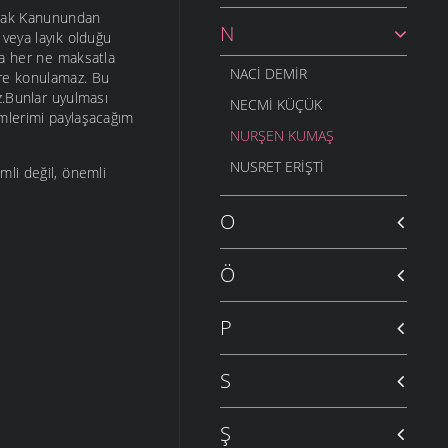
ayrak Kanunundan
N
k veya layık olduğu
da her ne maksatla
NACI DEMIR
ere konulamaz. Bu
z.Bunlar uyulması
NECMI KÜÇÜK
imlerimi paylaşacağım
NURŞEN KUMAŞ
NUSRET ERIŞTI
mli değil, önemli
O
Ö
P
S
Ş