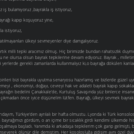
uz iş bulamıyoruz ,bayrakla iş istiyoruz,
bayrağı kapıp koşuyoruz yine,
a istiyoruz,
atılmayanları ülkeyi sevmeyenler diye damgalıyoruz.
artık milli tepki aracımız olmuş. Hiç birimizde bundan rahatsızlık duy
u ne olursa olsun bayrak tepkilerine devam ediyoruz. Bayrak , millet
i yerlerde gerekli zamanlarda kullanmalıyız ki,o bayrağa dökülen kan
birileri bizi bayrakla uyutma senaryosu hazırlamış ve bizlerde güzel uy
erlemeyi , ekonomiyi, doğayı, cevreyi hak ve adaleti bayrak kapıp sokakl
ayrağın bedelini Çanakkale’de, Kurtuluş Savaşında yüz binlerce insanı
 çıkmadan önce iyice düşünelim lütfen. Bayrağı, ülkeyi sevmek bayrak 
ndayım, Türkiye’den ayrılalı bir hafta olmustu. Lyonda ki Türk konsol
 bayrağımızı gördüm, o an içime bir sıcaklık girdi kendimi ülkemde hi
şalmaya başladı. Yanımda ki arkadaşa tepkilerim çok garip gelmişti, b
seyerek ölünür dile demiştim. Her kosolosluğa gidişim aynı özel duy