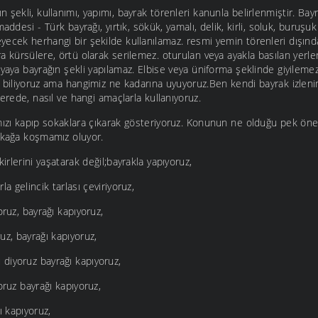
 şekli, kullanımı, yapımı, bayrak törenleri kanunla belirlenmiştir. B
addesi - Türk bayrağı, yırtık, sökük, yamalı, delik, kirli, soluk, buruşu
yecek herhangi bir şekilde kullanılamaz. resmi yemin törenleri dışın
a kürsülere, örtü olarak serilemez. oturulan veya ayakla basılan yerl
yaya bayrağın şekli yapılamaz. Elbise veya üniforma şeklinde giyileme
e biliyoruz ama hangimiz ne kadarına uyuyoruz.Ben kendi bayrak izlen
nerede, nasıl ve hangi amaçlarla kullanıyoruz.
ımızı kapıp sokaklara çıkarak gösteriyoruz. Konunun ne olduğu pek öne
okağa koşmamız oluyor.
ikirlerini yaşatarak değil;bayrakla yapıyoruz,
la gelincik tarlası çeviriyoruz,
oruz, bayrağı kapıyoruz,
uz, bayrağı kapıyoruz,
diyoruz bayrağı kapıyoruz,
oruz bayrağı kapıyoruz,
ı kapıyoruz,