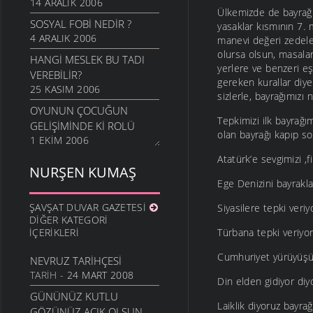
14 ARALIK 2006
Ülkemizde de bayrağın
SOSYAL FOBI NEDIR ?
yasaklar kısmının 7. m
4 ARALIK 2006
manevi değeri zedele
olursa olsun, masalar
HANGI MESLEK BU TADI
yerlere ve benzeri eş
VEREBILIR?
gereken kurallar diy
25 KASIM 2006
sizlerle, bayrağımızı 
OYUNUN ÇOCUĞUN
Tepkimizi ilk bayrağ
GELIŞIMINDE KI ROLÜ
olan bayrağı kapıp s
1 EKIM 2006
Atatürk’e sevgimizi ,f
EĞITIMDE ANNE BABAYA
NURŞEN KUMAŞ
DÜŞEN SORUMLULUKLAR
Ege Denizini bayraklar
17 EYLÜL 2006
ŞAVŞAT DUVAR GAZETESI
Siyasilere tepki veriy
ÜZÜM ÇEKIRDEĞININ
DIĞER KATEGORI
FAYDASI
İÇERIKLERI
Türbana tepki veriyor
14 EYLÜL 2006
Cumhuriyet yürüyüşü 
NEVRUZ TARIHÇESI
ELMA VE ELMA SIRKESININ
TARIH
- 24 MART 2008
FAYDALARI
Din elden gidiyor diy
24 MAYIS 2006
GÜNÜNÜZ KUTLU
Laiklik diyoruz bayrağ
GÖZÜNÜZ AÇIK OLSUN