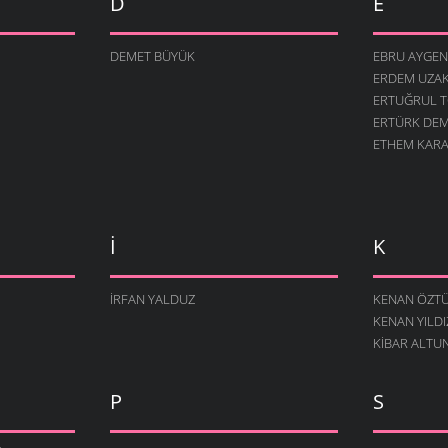
D
E
DEMET BÜYÜK
EBRU AYGEN
ERDEM UZA
ERTUĞRUL 
ERTÜRK DEM
ETHEM KAR
I
K
İRFAN YALDUZ
KENAN ÖZT
KENAN YILDI
KIBAR ALTU
P
S