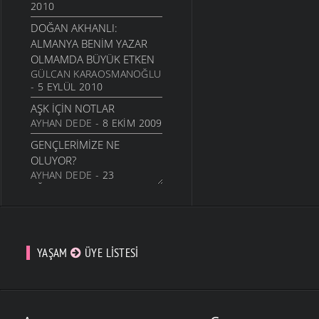
2010
DOĞAN AKHANLI:
ALMANYA BENIM YAZAR
OLMAMDA BÜYÜK ETKEN
GÜLCAN KARAOSMANOĞLU
- 5 EYLÜL 2010
AŞK İÇIN NOTLAR
AYHAN DEDE
- 8 EKIM 2009
GENÇLERIMIZE NE
OLUYOR?
AYHAN DEDE
- 23
AĞUSTOS 2009
17 AĞUSTOS TA
DEPREMZEDEYE POLIS
JOPU...
YAŞAM
ÜYE LISTESI
ALI YÜKSEL
- 15 AĞUSTOS
2009
HAVA OKYANUSU CANLI
TÜRLERI