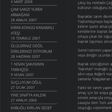
4 MART 2008
çıkışı bu noktadır.Çeş
kültürün olduğunu bi
ÇAM SAKIZI YÜREK
ARMAĞANI
Bayraklar tarım devri
28 ARALIK 2007
Toplumlaşmaya başladı
kelere işaret amacıyla
KIRIM-KONGO KANAMALI
kendilerine bayrak bel
ATEŞI
ortaya çıkan bir olgu
10 TEMMUZ 2007
bayrak taşıması zoru
ÖLÜLERINIZ DEĞIL
Genel tanımını yapar
DIRILERINIZI İSTIYORUM
veya direğin ucunda s
28 HAZIRAN 2007
1 NISAN ŞAKASININ
Bayrak sözcüğünün asl
"batırılan" mızrağın 
TARIHÇESI
altın veya değerli ma
9 NISAN 2007
zamanla "dalgalanan m
SUÇLUYUM OĞUL
27 OCAK 2007
Farklı bir tanım yap
amaç için bir araya g
YINE SINIFTA KALDIK
etmek amacıyla ortay
27 ARALIK 2006
savaşta ölen Türk ask
KABUĞU KIRILAN SEDEF
oluştuğu söylenmekted