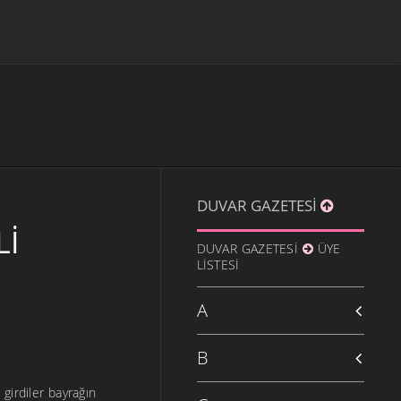
DUVAR GAZETESI
LI
DUVAR GAZETESI
ÜYE
LISTESI
A
B
girdiler bayrağın