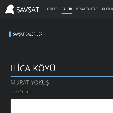
KÖYLER
GALERI
MESAJ-TAHTASI
KÜLTÜR
ŞAVŞAT GALERILER
ILICA KÖYÜ
MURAT YOKUŞ
1 EYLÜL 2006