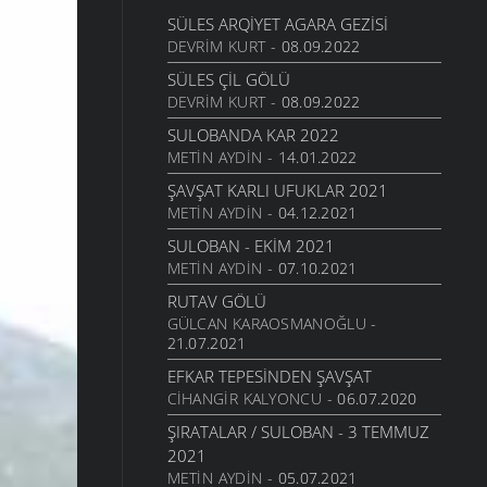
SÜLES ARQIYET AGARA GEZISI
DEVRIM KURT
- 08.09.2022
SÜLES ÇIL GÖLÜ
DEVRIM KURT
- 08.09.2022
SULOBANDA KAR 2022
METIN AYDIN
- 14.01.2022
ŞAVŞAT KARLI UFUKLAR 2021
METIN AYDIN
- 04.12.2021
SULOBAN - EKIM 2021
METIN AYDIN
- 07.10.2021
RUTAV GÖLÜ
GÜLCAN KARAOSMANOĞLU
-
21.07.2021
EFKAR TEPESINDEN ŞAVŞAT
CIHANGIR KALYONCU
- 06.07.2020
ŞIRATALAR / SULOBAN - 3 TEMMUZ
2021
METIN AYDIN
- 05.07.2021