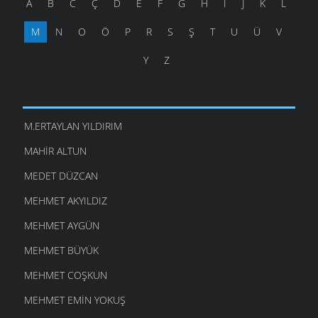
A
B
C
Ç
D
E
F
G
H
İ
J
K
L
YAVUZKÖY SEYIR TEPESI 2020
CIHANGIR KALYONCU
- 03.08.2020
M
N
O
Ö
P
R
S
Ş
T
U
Ü
V
Y
Z
M.ERTAYLAN YILDIRIM
MAHIR ALTUN
MEDET DÜZCAN
MEHMET AKYILDIZ
MEHMET AYGÜN
MEHMET BÜYÜK
MEHMET COŞKUN
MEHMET EMIN YOKUŞ