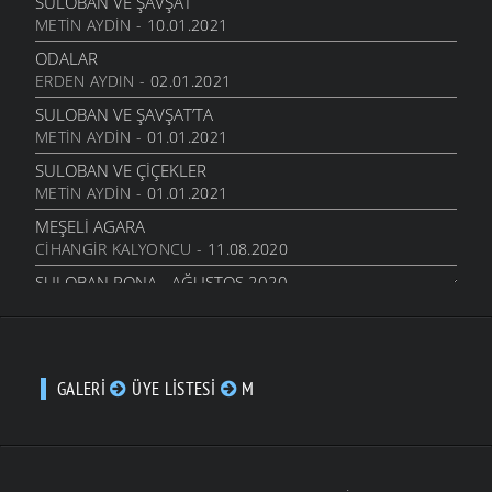
SULOBAN VE ŞAVŞAT
METIN AYDIN
- 10.01.2021
ODALAR
ERDEN AYDIN
- 02.01.2021
SULOBAN VE ŞAVŞAT’TA
METIN AYDIN
- 01.01.2021
SULOBAN VE ÇIÇEKLER
METIN AYDIN
- 01.01.2021
MEŞELI AGARA
CIHANGIR KALYONCU
- 11.08.2020
SULOBAN PONA - AĞUSTOS 2020
CIHANGIR KALYONCU
- 11.08.2020
MEŞELI PERI BACALARI
CIHANGIR KALYONCU
- 05.08.2020
GALERI
ÜYE LISTESI
M
MEŞELI 2020
CIHANGIR KALYONCU
- 05.08.2020
TIBET KILISESI
CIHANGIR KALYONCU
- 03.08.2020