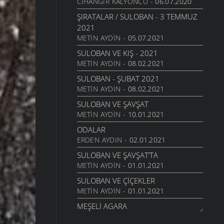
CIHANGIR KALYONCU
- 06.07.2020
ŞIRATALAR / SULOBAN - 3 TEMMUZ
2021
METIN AYDIN
- 05.07.2021
SULOBAN VE KIŞ - 2021
METIN AYDIN
- 08.02.2021
SULOBAN - ŞUBAT 2021
METIN AYDIN
- 08.02.2021
SULOBAN VE ŞAVŞAT
METIN AYDIN
- 10.01.2021
ODALAR
ERDEN AYDIN
- 02.01.2021
SULOBAN VE ŞAVŞAT’TA
METIN AYDIN
- 01.01.2021
SULOBAN VE ÇIÇEKLER
METIN AYDIN
- 01.01.2021
MEŞELI AGARA
CIHANGIR KALYONCU
- 11.08.2020