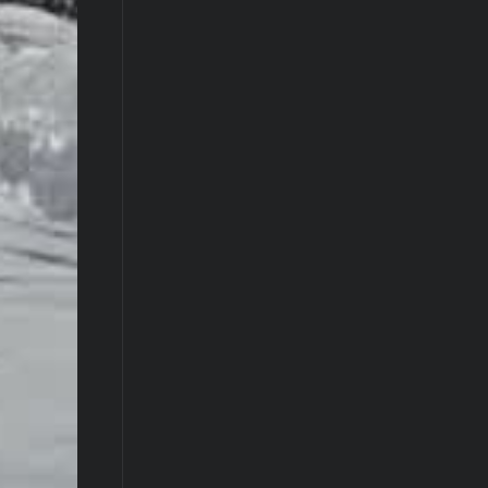
SULOBAN PONA - AĞUSTOS 2020
CIHANGIR KALYONCU
- 11.08.2020
MEŞELI PERI BACALARI
CIHANGIR KALYONCU
- 05.08.2020
MEŞELI 2020
CIHANGIR KALYONCU
- 05.08.2020
TIBET KILISESI
CIHANGIR KALYONCU
- 03.08.2020
YAVUZKÖY SEYIR TEPESI 2020
CIHANGIR KALYONCU
- 03.08.2020