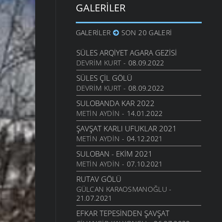
GALERILER
GALERILER
SON 20 GALERI
SÜLES ARQIYET AGARA GEZISI
DEVRIM KURT
- 08.09.2022
SÜLES ÇIL GÖLÜ
DEVRIM KURT
- 08.09.2022
SULOBANDA KAR 2022
METIN AYDIN
- 14.01.2022
ŞAVŞAT KARLI UFUKLAR 2021
METIN AYDIN
- 04.12.2021
SULOBAN - EKIM 2021
METIN AYDIN
- 07.10.2021
RUTAV GÖLÜ
GÜLCAN KARAOSMANOĞLU
-
21.07.2021
EFKAR TEPESINDEN ŞAVŞAT