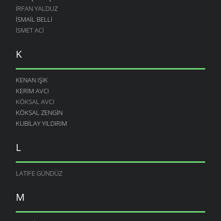
İRFAN YALDUZ
ISMAIL BELLI
İSMET ACI
K
KENAN IŞIK
KERIM AVCI
KÖKSAL AVCI
KÖKSAL ZENGIN
KUBILAY YILDIRIM
L
LATIFE GÜNDÜZ
M