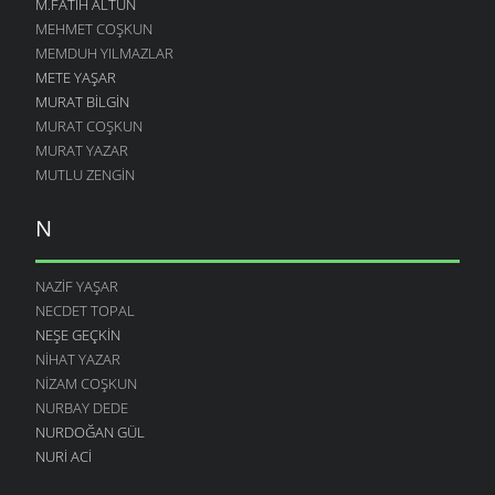
M.FATIH ALTUN
MEHMET COŞKUN
MEMDUH YILMAZLAR
METE YAŞAR
MURAT BILGIN
MURAT COŞKUN
MURAT YAZAR
MUTLU ZENGIN
N
NAZIF YAŞAR
NECDET TOPAL
NEŞE GEÇKIN
NIHAT YAZAR
NIZAM COŞKUN
NURBAY DEDE
NURDOĞAN GÜL
NURI ACI