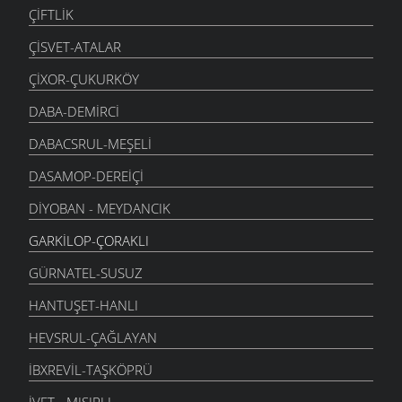
ÇIFTLIK
ÇISVET-ATALAR
ÇIXOR-ÇUKURKÖY
DABA-DEMIRCI
DABACSRUL-MEŞELI
DASAMOP-DEREIÇI
DIYOBAN - MEYDANCIK
GARKILOP-ÇORAKLI
GÜRNATEL-SUSUZ
HANTUŞET-HANLI
HEVSRUL-ÇAĞLAYAN
İBXREVIL-TAŞKÖPRÜ
İVET - MISIRLI