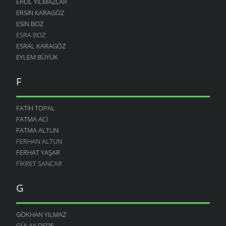
EROL YILMAZLAR
ERSIN KARAGÖZ
ESIN BOZ
ESRA BOZ
ESRAL KARAGÖZ
EYLEM BÜYÜK
F
FATIH TOPAL
FATMA ACI
FATMA ALTUN
FERHAN ALTUN
FERHAT YAŞAR
FIKRET SANCAR
G
GÖKHAN YILMAZ
GÜLAY DEDE