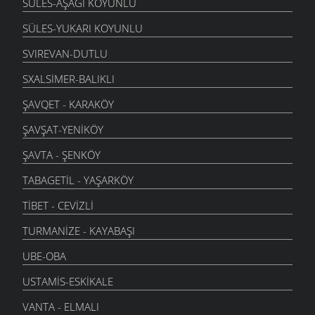
SÜLES-AŞAĞI KOYUNLU
SÜLES-YUKARI KOYUNLU
SVIREVAN-DUTLU
SXALSIMER-BALIKLI
ŞAVQET - KARAKÖY
ŞAVŞAT-YENIKÖY
ŞAVTA - ŞENKÖY
TABAGETIL - YAŞARKÖY
TIBET - CEVIZLI
TURMANIZE - KAYABAŞI
UBE-OBA
USTAMIS-ESKIKALE
VANTA - ELMALI