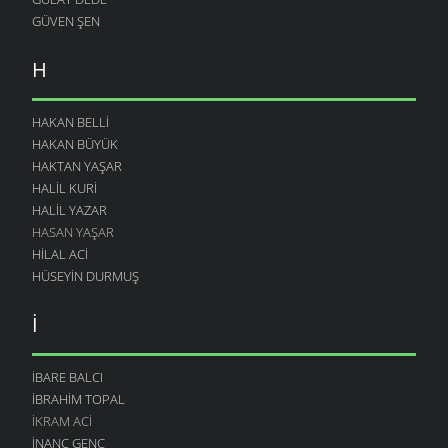
GÜVEN ŞEN
H
HAKAN BELLI
HAKAN BÜYÜK
HAKTAN YAŞAR
HALIL KURI
HALIL YAZAR
HASAN YAŞAR
HILAL ACI
HÜSEYIN DURMUŞ
İ
İBARE BALCI
İBRAHIM TOPAL
İKRAM ACI
İNANÇ GENÇ