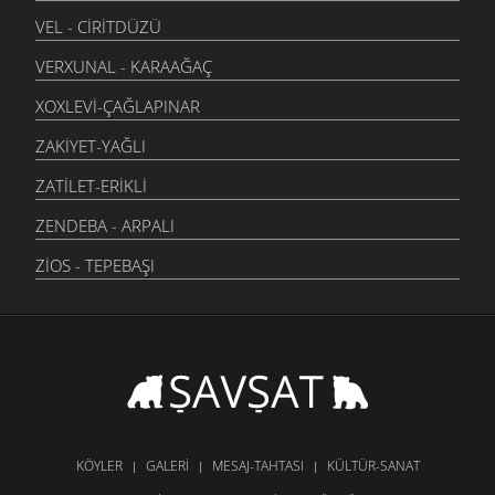
VEL - CIRITDÜZÜ
VERXUNAL - KARAAĞAÇ
XOXLEVI-ÇAĞLAPINAR
ZAKIYET-YAĞLI
ZATILET-ERIKLI
ZENDEBA - ARPALI
ZIOS - TEPEBAŞI
KÖYLER
GALERI
MESAJ-TAHTASI
KÜLTÜR-SANAT