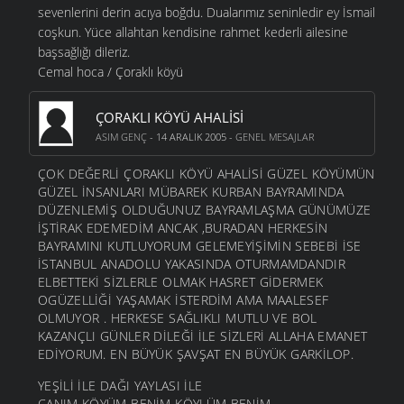
sevenlerini derin acıya boğdu. Dualarımız seninledir ey İsmail
coşkun. Yüce allahtan kendisine rahmet kederli ailesine
başsağlığı dileriz.
Cemal hoca / Çoraklı köyü
ÇORAKLI KÖYÜ AHALİSİ
ASIM GENÇ
- 14 ARALIK 2005 -
GENEL MESAJLAR
ÇOK DEĞERLİ ÇORAKLI KÖYÜ AHALİSİ GÜZEL KÖYÜMÜN
GÜZEL İNSANLARI MÜBAREK KURBAN BAYRAMINDA
DÜZENLEMİŞ OLDUĞUNUZ BAYRAMLAŞMA GÜNÜMÜZE
İŞTİRAK EDEMEDİM ANCAK ,BURADAN HERKESİN
BAYRAMINI KUTLUYORUM GELEMEYİŞİMİN SEBEBİ İSE
İSTANBUL ANADOLU YAKASINDA OTURMAMDANDIR
ELBETTEKİ SİZLERLE OLMAK HASRET GİDERMEK
OGÜZELLİĞİ YAŞAMAK İSTERDİM AMA MAALESEF
OLMUYOR . HERKESE SAĞLIKLI MUTLU VE BOL
KAZANÇLI GÜNLER DİLEĞİ İLE SİZLERİ ALLAHA EMANET
EDİYORUM. EN BÜYÜK ŞAVŞAT EN BÜYÜK GARKİLOP.
YEŞİLİ İLE DAĞI YAYLASI İLE
CANIM KÖYÜM BENİM KÖYLÜM BENİM