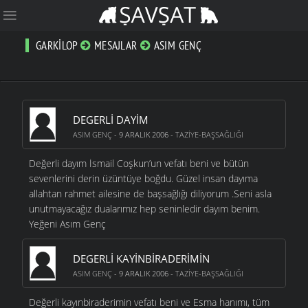
GARKILOP
MESAJLAR
ASIM GENÇ
DEGERLI DAYIM
ASIM GENÇ
- 9 ARALIK 2006 -
TAZIYE-BAŞSAĞLIĞI
Değerli dayım İsmail Coşkun’un vefatı beni ve bütün
sevenlerini derin üzüntüye boğdu. Güzel insan dayıma
allahtan rahmet ailesine de başsağlığı diliyorum .Seni asla
unutmayacağız dualarımız hep seninledir dayım benim.
Yeğeni Asım Genç
DEGERLI KAYINBIRADERIMIN
ASIM GENÇ
- 9 ARALIK 2006 -
TAZIYE-BAŞSAĞLIĞI
Değerli kayınbiraderimin vefatı beni ve Esma hanımı, tüm