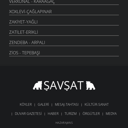
VERXUNAL - KARAAĞAÇ
XOXLEVI-ÇAĞLAPINAR
ZAKIYET-YAĞLI
ZATILET-ERIKLI
ZENDEBA - ARPALI
ZIOS - TEPEBAŞI
KÖYLER
GALERI
MESAJ-TAHTASI
KÜLTÜR-SANAT
DUVAR GAZETESI
HABER
TURIZM
ÖRGÜTLER
MEDYA
HAZARAJANS