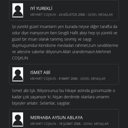
IYI YUREKLI
MEHMET COŞKUN
- 24 AĞUSTOS 2006 -
GENEL MESAJLAR
İyi yürekli güzel insanların yerı burada neyse diğer tarafta da
odur diye inanıyorum ben.Sevgili Hafit abiyi hep iyi yürekli ve
güzel bir insan olarak tanımış sevmiş ve saygı
duymuşumdur.Kendisine mevladan rahmet,tum sevdiklerine
ve ailesine sabırlar diliyorum.Allah utandırmasın.Mehmet
COŞKUN
ISMET ABI
MEHMET COŞKUN
- 8 MART 2006 -
GENEL MESAJLAR
İsmet abi tşk. Biliyorsunuz bu hikaye aslında günümüzde o
kadar çok yaşanıyor ki. Nişan derdinde olanlara umarım
bişeyler anlatır. Selamlar, saygılar.
MERHABA AYSUN ABLAYA
MEHMET COŞKUN
- 18 ŞUBAT 2006 -
GENEL MESAJLAR