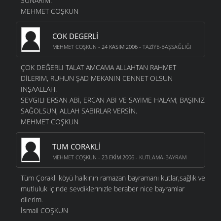
SUNARIM.
MEHMET COŞKUN
COK DEGERLI
MEHMET COŞKUN
- 24 KASIM 2006 -
TAZIYE-BAŞSAĞLIĞI
ÇOK DEĞERLI TALAT AMCAMA ALLAHTAN RAHMET
DİLERIM, RUHUN ŞAD MEKANIN CENNET OLSUN
INŞAALLAH.
SEVGILI ERSAN ABİ, ERCAN ABİ VE SAYİME HALAM; BAŞINIZ
SAĞOLSUN, ALLAH SABIRLAR VERSİN.
MEHMET COŞKUN
TUM CORAKLI
MEHMET COŞKUN
- 23 EKIM 2006 -
KUTLAMA-BAYRAM
Tüm Çoraklı köyü halkının ramazan bayramanı kutlar,sağlık ve
mutluluk içinde sevdiklerınızle beraber nice bayramlar
dilerim.
İsmail COŞKUN