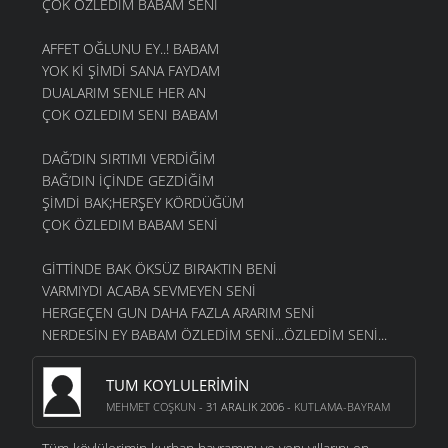
ÇOK OZLEDIM BABAM SENI
AFFET OĞLUNU EY..! BABAM
YOK Kİ ŞİMDİ SANA FAYDAM
DUALARIM SENLE HER AN
ÇOK OZLEDIM SENI BABAM
DAĞ’DIN SIRTIMI VERDİĞİM
BAĞ’DIN İÇİNDE GEZDİĞİM
ŞİMDİ BAK;HERŞEY KÖRDÜĞÜM
ÇOK ÖZLEDIM BABAM SENİ
GİTTİNDE BAK ÖKSÜZ BIRAKTIN BENİ
VARMIYDI ACABA SEVMEYEN SENİ
HERGEÇEN GUN DAHA FAZLA ARARIM SENİ
NERDESİN EY BABAM ÖZLEDİM SENİ...ÖZLEDİM SENİ...
TUM KOYLULERIMIN
MEHMET COŞKUN
- 31 ARALIK 2006 -
KUTLAMA-BAYRAM