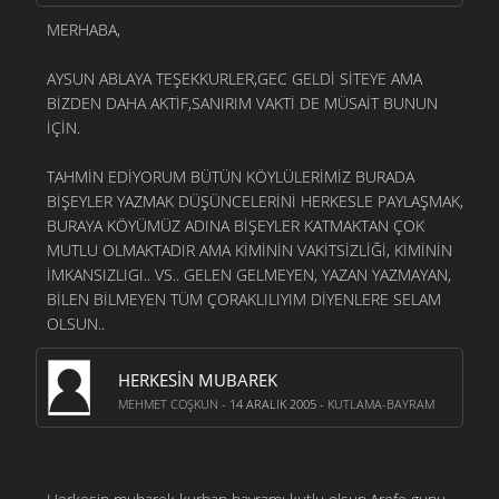
MERHABA,
AYSUN ABLAYA TEŞEKKURLER,GEC GELDİ SİTEYE AMA
BİZDEN DAHA AKTİF,SANIRIM VAKTİ DE MÜSAİT BUNUN
İÇİN.
TAHMİN EDİYORUM BÜTÜN KÖYLÜLERİMİZ BURADA
BİŞEYLER YAZMAK DÜŞÜNCELERİNİ HERKESLE PAYLAŞMAK,
BURAYA KÖYÜMÜZ ADINA BİŞEYLER KATMAKTAN ÇOK
MUTLU OLMAKTADIR AMA KİMİNİN VAKİTSİZLİĞİ, KİMİNİN
İMKANSIZLIGI.. VS.. GELEN GELMEYEN, YAZAN YAZMAYAN,
BİLEN BİLMEYEN TÜM ÇORAKLILIYIM DİYENLERE SELAM
OLSUN..
HERKESIN MUBAREK
MEHMET COŞKUN
- 14 ARALIK 2005 -
KUTLAMA-BAYRAM