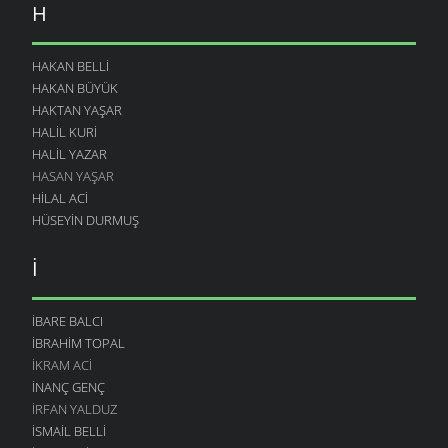
H
HAKAN BELLI
HAKAN BÜYÜK
HAKTAN YAŞAR
HALIL KURI
HALIL YAZAR
HASAN YAŞAR
HILAL ACI
HÜSEYIN DURMUŞ
İ
İBARE BALCI
İBRAHIM TOPAL
İKRAM ACI
İNANÇ GENÇ
İRFAN YALDUZ
ISMAIL BELLI