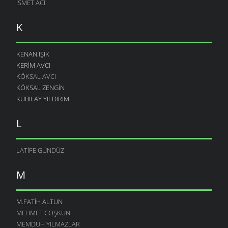
İSMET ACI
K
KENAN IŞIK
KERIM AVCI
KÖKSAL AVCI
KÖKSAL ZENGIN
KUBILAY YILDIRIM
L
LATIFE GÜNDÜZ
M
M.FATIH ALTUN
MEHMET COŞKUN
MEMDUH YILMAZLAR