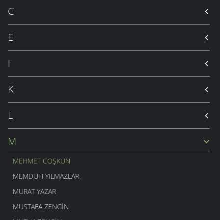
C
E
i
K
L
M
MEHMET COŞKUN
MEMDUH YILMAZLAR
MURAT YAZAR
MUSTAFA ZENGIN