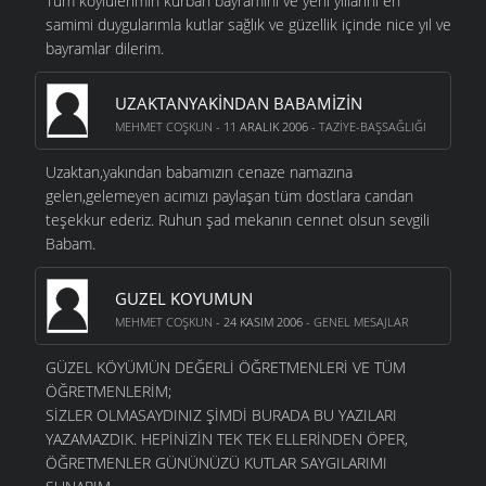
Tüm köylülerimin kurban bayramını ve yenı yıllarını en
samimi duygularımla kutlar sağlık ve güzellik içinde nice yıl ve
bayramlar dilerim.
UZAKTANYAKINDAN BABAMIZIN
MEHMET COŞKUN
- 11 ARALIK 2006 -
TAZIYE-BAŞSAĞLIĞI
Uzaktan,yakından babamızın cenaze namazına
gelen,gelemeyen acımızı paylaşan tüm dostlara candan
teşekkur ederiz. Ruhun şad mekanın cennet olsun sevgili
Babam.
GUZEL KOYUMUN
MEHMET COŞKUN
- 24 KASIM 2006 -
GENEL MESAJLAR
GÜZEL KÖYÜMÜN DEĞERLİ ÖĞRETMENLERİ VE TÜM
ÖĞRETMENLERİM;
SİZLER OLMASAYDINIZ ŞİMDİ BURADA BU YAZILARI
YAZAMAZDIK. HEPİNİZİN TEK TEK ELLERİNDEN ÖPER,
ÖĞRETMENLER GÜNÜNÜZÜ KUTLAR SAYGILARIMI