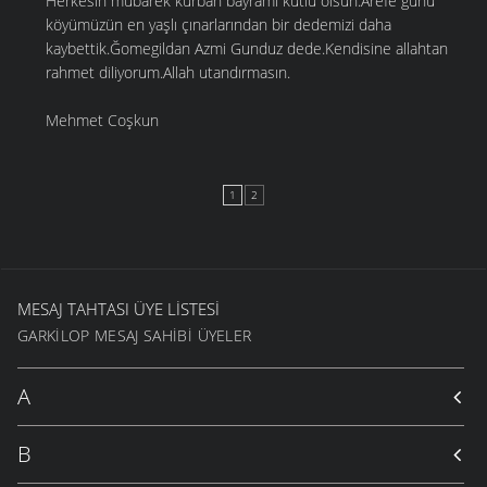
Herkesin mubarek kurban bayramı kutlu olsun.Arefe gunu
köyümüzün en yaşlı çınarlarından bir dedemizi daha
kaybettik.Ğomegildan Azmi Gunduz dede.Kendisine allahtan
rahmet diliyorum.Allah utandırmasın.
Mehmet Coşkun
1
2
MESAJ TAHTASI ÜYE LISTESI
GARKILOP MESAJ SAHIBI ÜYELER
A
B