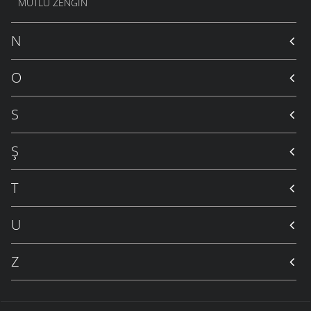
MUTLU ZENGIN
N
O
S
Ş
T
U
Z