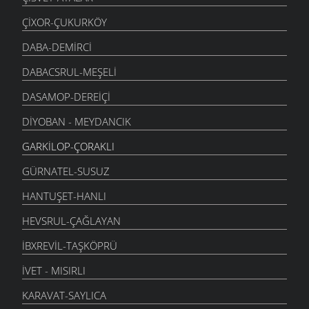
ÇIXOR-ÇUKURKÖY
DABA-DEMIRCI
DABACSRUL-MEŞELI
DASAMOP-DEREIÇI
DIYOBAN - MEYDANCIK
GARKILOP-ÇORAKLI
GÜRNATEL-SUSUZ
HANTUŞET-HANLI
HEVSRUL-ÇAĞLAYAN
İBXREVIL-TAŞKÖPRÜ
İVET - MISIRLI
KARAVAT-SAYLICA