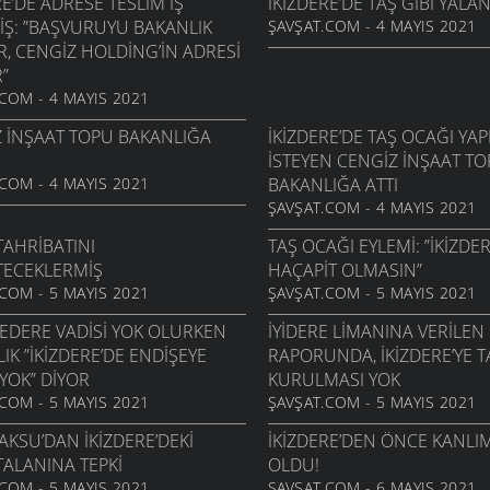
RE’DE ADRESE TESLIM IŞ
İKIZDERE’DE TAŞ GIBI YALAN
IŞ: ”BAŞVURUYU BAKANLIK
ŞAVŞAT.COM - 4 MAYIS 2021
R, CENGIZ HOLDING’IN ADRESI
”
COM - 4 MAYIS 2021
 İNŞAAT TOPU BAKANLIĞA
İKIZDERE’DE TAŞ OCAĞI YA
ISTEYEN CENGIZ İNŞAAT T
COM - 4 MAYIS 2021
BAKANLIĞA ATTI
ŞAVŞAT.COM - 4 MAYIS 2021
AHRIBATINI
TAŞ OCAĞI EYLEMI: ”İKIZDE
TECEKLERMIŞ
HAÇAPIT OLMASIN”
COM - 5 MAYIS 2021
ŞAVŞAT.COM - 5 MAYIS 2021
EDERE VADISI YOK OLURKEN
İYIDERE LIMANINA VERILEN
IK ”İKIZDERE’DE ENDIŞEYE
RAPORUNDA, İKIZDERE’YE T
YOK” DIYOR
KURULMASI YOK
COM - 5 MAYIS 2021
ŞAVŞAT.COM - 5 MAYIS 2021
AKSU’DAN İKIZDERE’DEKI
İKIZDERE’DEN ÖNCE KANLI
ALANINA TEPKI
OLDU!
COM - 5 MAYIS 2021
ŞAVŞAT.COM - 6 MAYIS 2021