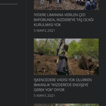
İYIDERE LIMANINA VERILEN ÇED
RAPORUNDA, İKIZDERE’YE TAŞ OCAĞI
KURULMASI YOK
5 MAYIS 2021
İŞKENCEDERE VADISI YOK OLURKEN
BAKANLIK ”İKIZDERE’DE ENDIŞEYE
GEREK YOK” DIYOR
5 MAYIS 2021