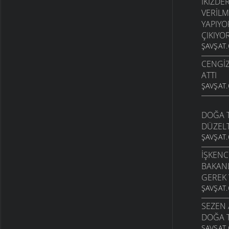
İKIZDE
VERILM
YAPIYO
ÇIKIYOR
ŞAVŞAT.
CENGIZ
ATTI
ŞAVŞAT.
DOĞA T
DÜZEL
ŞAVŞAT.
İŞKENC
BAKANL
GEREK 
ŞAVŞAT.
SEZEN 
DOĞA T
ŞAVŞAT.