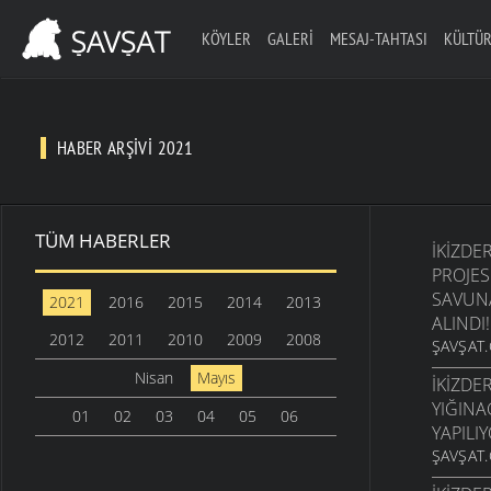
KÖYLER
GALERI
MESAJ-TAHTASI
KÜLTÜR
HABER ARŞIVI 2021
TÜM HABERLER
İKIZDE
PROJES
SAVUN
2021
2016
2015
2014
2013
ALINDI!
2012
2011
2010
2009
2008
ŞAVŞAT.
Nisan
Mayıs
İKIZDE
YIĞINA
01
02
03
04
05
06
YAPILI
ŞAVŞAT.