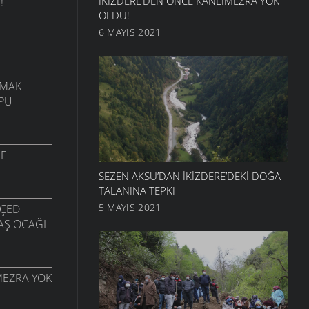
İKIZDERE’DEN ÖNCE KANLIMEZRA YOK
!
OLDU!
6 MAYIS 2021
PMAK
OPU
RE
SEZEN AKSU’DAN İKIZDERE’DEKI DOĞA
TALANINA TEPKI
5 MAYIS 2021
 ÇED
AŞ OCAĞI
MEZRA YOK