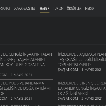
-SANAT
DUVAR GAZETESI
HABER
TURIZM
ÖRGÜTLER
MEDYA
RE’DE CENGIZ İNŞAAT’IN TALAN
İKIZDERE’DE AÇILMASI PL
INE KARŞI YAŞAM ALANINI
TAŞ OCAĞI ILE ILGILI BILG
AN KÖYLÜLER GÖZALTINA
TOPLANTISI YAPILDI
ŞAVŞAT.COM - 1 MAYIS 2021
COM - 1 MAYIS 2021
RE’DE POLIS VE JANDARMA
İKIZDERE’DE DIRENIŞ SÜRE
ĞI EŞLIĞINDE DOĞA KATLIAMI
BAKANLIK CENGIZ İNŞAAT’A 
YOR
OCAĞI IZNI VERDI
COM - 2 MAYIS 2021
ŞAVŞAT.COM - 3 MAYIS 2021