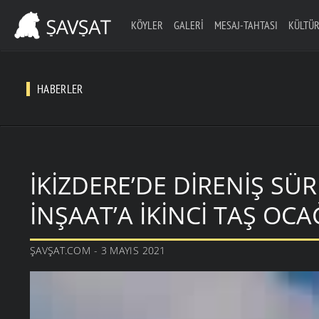
KÖYLER
GALERI
MESAJ-TAHTASI
KÜLTÜR
HABERLER
İKIZDERE’DE DIRENIŞ SÜ
İNŞAAT’A IKINCI TAŞ OCAĞ
ŞAVŞAT.COM - 3 MAYIS 2021