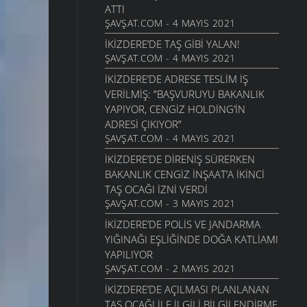
ATTI
ŞAVŞAT.COM - 4 MAYIS 2021
İKIZDERE’DE TAŞ GIBI YALAN!
ŞAVŞAT.COM - 4 MAYIS 2021
İKIZDERE’DE ADRESE TESLIM IŞ
VERILMIŞ: ”BAŞVURUYU BAKANLIK
YAPIYOR, CENGIZ HOLDING’IN
ADRESI ÇIKIYOR”
ŞAVŞAT.COM - 4 MAYIS 2021
İKIZDERE’DE DIRENIŞ SÜRERKEN
BAKANLIK CENGIZ İNŞAAT’A IKINCI
TAŞ OCAĞI IZNI VERDI
ŞAVŞAT.COM - 3 MAYIS 2021
İKIZDERE’DE POLIS VE JANDARMA
YIĞINAĞI EŞLIĞINDE DOĞA KATLIAMI
YAPILIYOR
ŞAVŞAT.COM - 2 MAYIS 2021
İKIZDERE’DE AÇILMASI PLANLANAN
TAŞ OCAĞI ILE ILGILI BILGILENDIRME