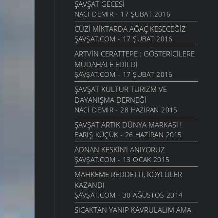
ŞAVŞAT GECESI
NACI DEMIR - 17 ŞUBAT 2016
CÜZI MIKTARDA AĞAÇ KESECEĞIZ
ŞAVŞAT.COM - 17 ŞUBAT 2016
ARTVIN CERATTEPE : GÖSTERICILERE
MÜDAHALE EDILDI
ŞAVŞAT.COM - 17 ŞUBAT 2016
ŞAVŞAT KÜLTÜR TURIZM VE
DAYANIŞMA DERNEĞI
NACI DEMIR - 28 HAZIRAN 2015
ŞAVŞAT ARTIK DÜNYA MARKASI !
BARIŞ KÜÇÜK - 26 HAZIRAN 2015
ADNAN KESKIN’I ANIYORUZ
ŞAVŞAT.COM - 13 OCAK 2015
MAHKEME REDDETTI, KÖYLÜLER
KAZANDI
ŞAVŞAT.COM - 30 AĞUSTOS 2014
SICAKTAN YANIP KAVRULALIM AMA