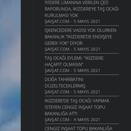
İYIDERE LIMANINA VERILEN ÇED
RAPORUNDA, İKIZDERE’YE TAŞ OCAĞI
KURULMASI YOK
ŞAVŞAT.COM - 5 MAYIS 2021
İŞKENCEDERE VADISI YOK OLURKEN
BAKANLIK ”İKIZDERE’DE ENDIŞEYE
GEREK YOK” DIYOR
ŞAVŞAT.COM - 5 MAYIS 2021
TAŞ OCAĞI EYLEMI: ”İKIZDERE
HAÇAPIT OLMASIN”
ŞAVŞAT.COM - 5 MAYIS 2021
DOĞA TAHRIBATINI
DÜZELTECEKLERMIŞ
ŞAVŞAT.COM - 5 MAYIS 2021
İKIZDERE’DE TAŞ OCAĞI YAPMAK
ISTEYEN CENGIZ İNŞAAT TOPU
BAKANLIĞA ATTI
ŞAVŞAT.COM - 4 MAYIS 2021
CENGIZ İNŞAAT TOPU BAKANLIĞA