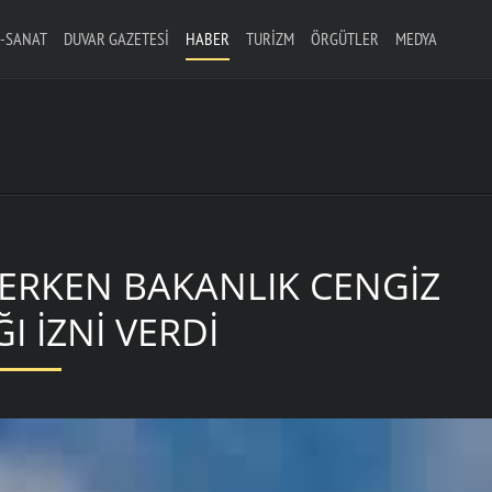
-SANAT
DUVAR GAZETESI
HABER
TURIZM
ÖRGÜTLER
MEDYA
RERKEN BAKANLIK CENGIZ
I IZNI VERDI