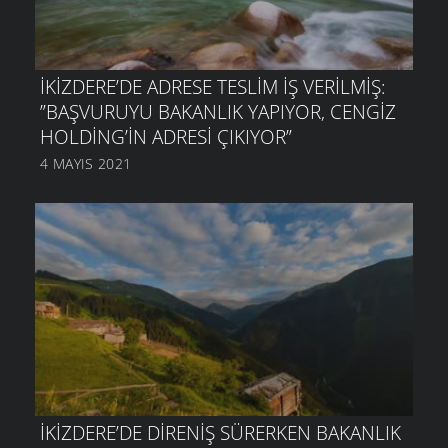
İKIZDERE’DE ADRESE TESLIM IŞ VERILMIŞ:
”BAŞVURUYU BAKANLIK YAPIYOR, CENGIZ
HOLDING’IN ADRESI ÇIKIYOR”
4 MAYIS 2021
İKIZDERE’DE DIRENIŞ SÜRERKEN BAKANLIK