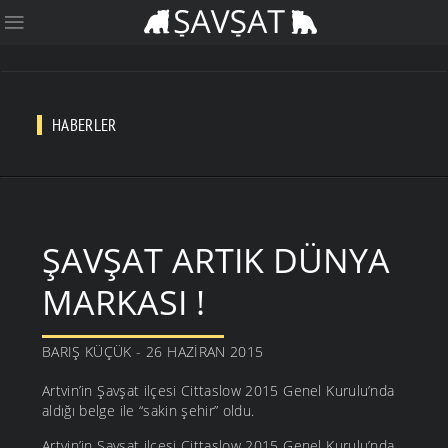
HABERLER
ŞAVŞAT ARTIK DÜNYA
MARKASI !
BARIŞ KÜÇÜK - 26 HAZIRAN 2015
Artvin’in Şavşat ilçesi Cittaslow 2015 Genel Kurulu’nda
aldığı belge ile “sakin şehir” oldu.
Artvin’in Şavşat ilçesi Cittaslow 2015 Genel Kurulu’nda