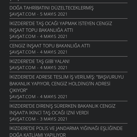
DOĞA TAHRIBATINI DÜZELTECEKLERMIŞ
ŞAVŞAT.COM - 5 MAYIS 2021
İKIZDERE’DE TAŞ OCAĞI YAPMAK ISTEYEN CENGIZ
İNŞAAT TOPU BAKANLIĞA ATTI
ŞAVŞAT.COM - 4 MAYIS 2021
CENGIZ İNŞAAT TOPU BAKANLIĞA ATTI
ŞAVŞAT.COM - 4 MAYIS 2021
İKIZDERE’DE TAŞ GIBI YALAN!
ŞAVŞAT.COM - 4 MAYIS 2021
İKIZDERE’DE ADRESE TESLIM IŞ VERILMIŞ: ”BAŞVURUYU
BAKANLIK YAPIYOR, CENGIZ HOLDING’IN ADRESI
ÇIKIYOR”
ŞAVŞAT.COM - 4 MAYIS 2021
İKIZDERE’DE DIRENIŞ SÜRERKEN BAKANLIK CENGIZ
İNŞAAT’A IKINCI TAŞ OCAĞI IZNI VERDI
ŞAVŞAT.COM - 3 MAYIS 2021
İKIZDERE’DE POLIS VE JANDARMA YIĞINAĞI EŞLIĞINDE
DOĞA KATLIAMI YAPILIYOR