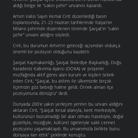
aldığı belge ile “sakin şehir” unvanını kazandı.
Artvin Valisi Sayın Kemal Cirit düzenlediği basın
toplantısında, 21-23 Haziran tarihlerinde İtalya’nın
Milano şehrinde düzenlenen törende Şavşat’ın “sakin
şehir” unvanı aldığını söyledi.
Cirit, bu durumun Artvin’in geleceği açısından oldukça
önemli bir pozisyon olduğunu kaydetti.
Şavşat Kaymakamlığı, Şavşat Belediye Başkanlığı, Doğu
Karadeniz Kalkınma Ajansı (DOKA) ve projenin
mutfağında aktif görev alan kurum ve kişileri tebrik
eden Cirit, “Şavşat, bu atılımı ile ülkemizde birçok
ilçemizin göz bebeği haline geldi. Örnek alınan ilçe
pozisyonuna dönüştü” dedi.
Dünyada 200’e yakın yerleşim yerinin bu unvanı aldığını
aktaran Cirit, “Şavşat kırsal alanıyla, kent merkeziyle,
kültürünün bozulmadığı bir alan olması hasebiyle, doğal
güzelliyle, müziğiyle, kültürel ögeleriyle saklı cennet
pozisyonu yaşamaktaydı. Bu unvanımızla birlikte bunu
dünyaya ilan ettik” şeklinde konuştu.