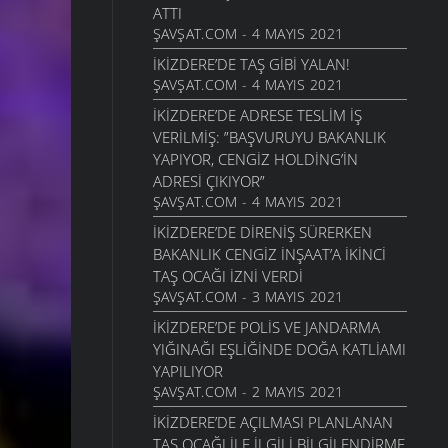
ATTI
ŞAVŞAT.COM - 4 MAYIS 2021
İKIZDERE’DE TAŞ GIBI YALAN!
ŞAVŞAT.COM - 4 MAYIS 2021
İKIZDERE’DE ADRESE TESLIM IŞ
VERILMIŞ: ”BAŞVURUYU BAKANLIK
YAPIYOR, CENGIZ HOLDING’IN
ADRESI ÇIKIYOR”
ŞAVŞAT.COM - 4 MAYIS 2021
İKIZDERE’DE DIRENIŞ SÜRERKEN
BAKANLIK CENGIZ İNŞAAT’A IKINCI
TAŞ OCAĞI IZNI VERDI
ŞAVŞAT.COM - 3 MAYIS 2021
İKIZDERE’DE POLIS VE JANDARMA
YIĞINAĞI EŞLIĞINDE DOĞA KATLIAMI
YAPILIYOR
ŞAVŞAT.COM - 2 MAYIS 2021
İKIZDERE’DE AÇILMASI PLANLANAN
TAŞ OCAĞI ILE ILGILI BILGILENDIRME