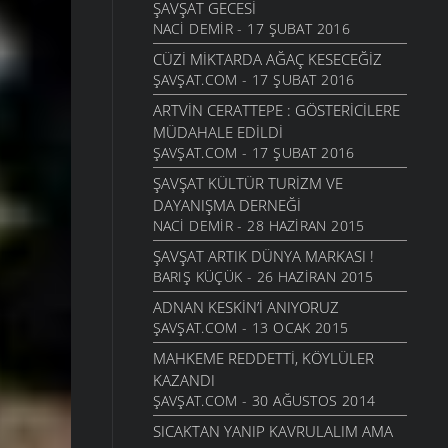
ŞAVŞAT GECESI
NACI DEMIR - 17 ŞUBAT 2016
CÜZI MIKTARDA AĞAÇ KESECEĞIZ
ŞAVŞAT.COM - 17 ŞUBAT 2016
ARTVIN CERATTEPE : GÖSTERICILERE
MÜDAHALE EDILDI
ŞAVŞAT.COM - 17 ŞUBAT 2016
ŞAVŞAT KÜLTÜR TURIZM VE
DAYANIŞMA DERNEĞI
NACI DEMIR - 28 HAZIRAN 2015
ŞAVŞAT ARTIK DÜNYA MARKASI !
BARIŞ KÜÇÜK - 26 HAZIRAN 2015
ADNAN KESKIN’I ANIYORUZ
ŞAVŞAT.COM - 13 OCAK 2015
MAHKEME REDDETTI, KÖYLÜLER
KAZANDI
ŞAVŞAT.COM - 30 AĞUSTOS 2014
SICAKTAN YANIP KAVRULALIM AMA