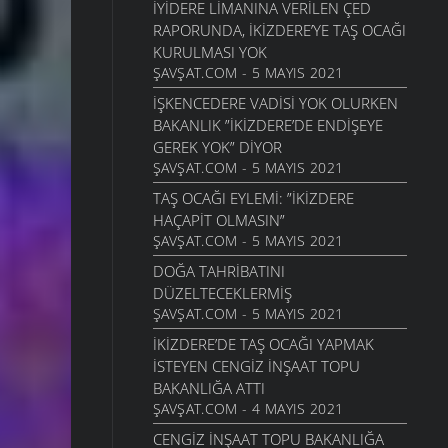
İYIDERE LIMANINA VERILEN ÇED
RAPORUNDA, İKIZDERE’YE TAŞ OCAĞI
KURULMASI YOK
ŞAVŞAT.COM - 5 MAYIS 2021
İŞKENCEDERE VADISI YOK OLURKEN
BAKANLIK ”İKIZDERE’DE ENDIŞEYE
GEREK YOK” DIYOR
ŞAVŞAT.COM - 5 MAYIS 2021
TAŞ OCAĞI EYLEMI: ”İKIZDERE
HAÇAPIT OLMASIN”
ŞAVŞAT.COM - 5 MAYIS 2021
DOĞA TAHRIBATINI
DÜZELTECEKLERMIŞ
ŞAVŞAT.COM - 5 MAYIS 2021
İKIZDERE’DE TAŞ OCAĞI YAPMAK
ISTEYEN CENGIZ İNŞAAT TOPU
BAKANLIĞA ATTI
ŞAVŞAT.COM - 4 MAYIS 2021
CENGIZ İNŞAAT TOPU BAKANLIĞA