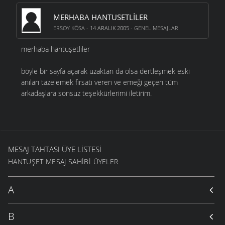
MERHABA HANTUSETLILER
ERSOY KÖSA
- 14 ARALIK 2005 -
GENEL MESAJLAR
merhaba hantuşetliler
böyle bir sayfa açarak uzaktan da olsa dertleşmek eski
anıları tazelemek fırsatı veren ve emeği geçen tüm
arkadaşlara sonsuz teşekkürlerimi iletirim.
MESAJ TAHTASI ÜYE LISTESI
HANTUŞET MESAJ SAHIBI ÜYELER
A
B