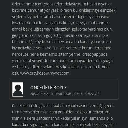
özlemlerimiz içimizde. siteleri dolaşıyorum halen insanlar
birbirine çamur atıyor yazık bırakın bu kınklaşmayı elinizdeki
şeylerin kıymetini bilin bakın ülkenin doğusuyla batısına
insanlar ne halde uzaklara bakmayın sevgili muhtarımız
ismail beyle uğraşmayın elinizden geliyorsa yardımcı olun.
gençlerin akın akın göç ettiği mezar kazmaya adam bile
bulunmadığı köyde ismail bey anca bu kadar yapar yolun
kıymeliydiyse senin ne işin var şeherde kurun deresinde
nerdeyse hene kelmemış sitem yerine icraat yap yada
yardımcı ol sevgili dostum bursa orhangaziden tüm şavşat
ve hantuşetlilere selam eray kösasancak torunu ilimdar
oğlu.www.eraykosa@.mynet.com
ONCELIKLE BOYLE
ERSOY KÖSA
- 31 MART 2006 -
GENEL MESAJLAR
öncelikle böyle güzel icraatların yapılmasında emeği geçen
tüm hemşerilerimize canı gönülden teşekkür ediyorum.
inanın sizlere şahdamarınız kadar yakın aynı zamanda bi o
kadarda uzağız. içimiz o kadar doluki anlatsak belki sayfalar