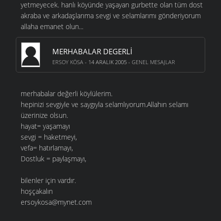
yetmeyecek. hanlı köyünde yaşayan gurbette olan tüm dost
akraba ve arkadaşlarıma sevgi ve selamlarımı gönderiyorum
allaha emanet olun...
MERHABALAR DEGERLI
ERSOY KÖSA
- 14 ARALIK 2005 -
GENEL MESAJLAR
merhabalar değerli köylülerim.
hepinizi sevgiyle ve saygıyla selamlıyorum.Allahın selamı
üzerinize olsun.
hayat= yaşamayı
sevgi = haketmeyi,
vefa= hatırlamayı,
Dostluk = paylaşmayı,
bilenler için vardır.
hoşçakalın
ersoykosa@mynet.com