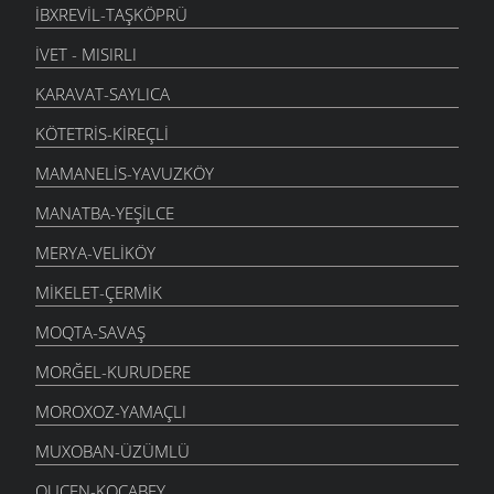
İBXREVIL-TAŞKÖPRÜ
İVET - MISIRLI
KARAVAT-SAYLICA
KÖTETRIS-KIREÇLI
MAMANELIS-YAVUZKÖY
MANATBA-YEŞILCE
MERYA-VELIKÖY
MIKELET-ÇERMIK
MOQTA-SAVAŞ
MORĞEL-KURUDERE
MOROXOZ-YAMAÇLI
MUXOBAN-ÜZÜMLÜ
QUÇEN-KOCABEY