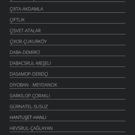
ÇIXTA-AKDAMLA
ÇIFTLIK
ÇISVET-ATALAR
ÇIXOR-ÇUKURKÖY
DABA-DEMIRCI
DABACSRUL-MEŞELI
DASAMOP-DEREIÇI
DIYOBAN - MEYDANCIK
GARKILOP-ÇORAKLI
GÜRNATEL-SUSUZ
HANTUŞET-HANLI
HEVSRUL-ÇAĞLAYAN