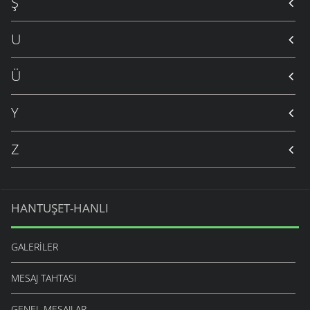
Ş
U
Ü
Y
Z
HANTUŞET-HANLI
GALERILER
MESAJ TAHTASI
GENEL MESAJLAR