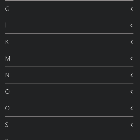
G
İ
K
M
N
O
Ö
S