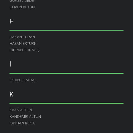
GÜRSEL DEDE
GÜVEN ALTUN
H
HAKAN TURAN
HASAN ERTÜRK
HICRAN DURMUŞ
İ
İRFAN DEMIRAL
K
KAAN ALTUN
KANDEMIR ALTUN
KAYHAN KÖSA