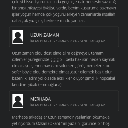
çok iyi hissediyorum.aslında geçmişe dair herkesin yazacağı
bir anısı ,hikayesi öyküsü vardır, benim kusuruma bakmayın
işler yoğun hemde çok yoğun,ilerleyen zamanlarda inşallah
daha çok yazışırız, herkese mutlu yarınlar.
UZUN ZAMAN
İRFAN DEMIRAL
- 19 MAYIS 2006 -
GENEL MESAJLAR
Uzun zaman oldu dost eline elim değmeyeli, tamam
özlemler yüreğimizde çığ gibi , belki haklısın neden saymak
olmaz aynı şehrin havasını solurken görüşmemelere, bu
sefer böyle oldu demekte olmaz ,özür dilemek basit olur,
bazen iki adım yol olsada aksilikler oluyor şimdilik hoşcakal
kendine iyibak (emmoğluna)
MERHABA
İRFAN DEMIRAL
- 10 MAYIS 2006 -
GENEL MESAJLAR
Merhaba arkadaşlar uzun zamandır yazılanları okumakla
yetiniyordum Özkan (Okan) ‘nın yazısını görünce bir hoş