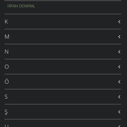
İRFAN DEMIRAL
K
M
N
O
Ö
S
Ş
U