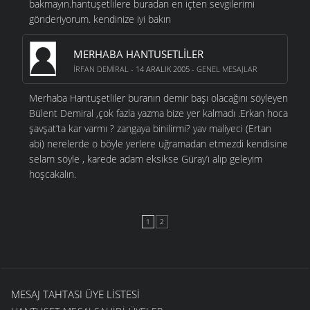
bakmayın.hantuşetlilere buradan en içten sevgilerimi
gönderiyorum. kendinize iyi bakın
MERHABA HANTUSETLILER
İRFAN DEMIRAL
- 14 ARALIK 2005 -
GENEL MESAJLAR
Merhaba Hantuşetliler buranın demir başı olacağını söyleyen
Bülent Demiral ,çok fazla yazma bize yer kalmadı .Erkan hoca
şavşat’ta kar varmı ? zangaya binilirmi? yav maliyeci (Ertan
abi) nerelerde o böyle yerlere uğramadan etmezdi kendisine
selam söyle , karede adam eksikse Güray’ı alıp geleyim
hoşcakalın.
1
2
MESAJ TAHTASI ÜYE LISTESI