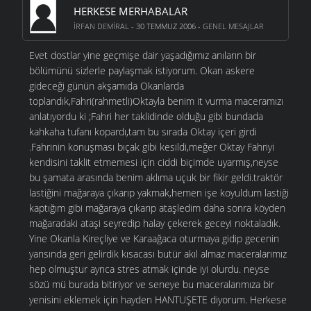
HERKESE MERHABALAR
İRFAN DEMIRAL
- 30 TEMMUZ 2006 -
GENEL MESAJLAR
Evet dostlar yine geçmişe dair yaşadığımız anıların bir
bölümünü sizlerle paylaşmak istiyorum. Okan askere
gideceği günün akşamıda Okanlarda
toplandık,Fahri(rahmetli)Oktayla benim it vurma maceramızı
anlatıyordu ki ;Fahri her taklidinde olduğu gibi bundada
kahkaha tufanı kopardı,tam bu sırada Oktay içeri girdi
.Fahrinin konuşması bıçak gibi kesildi,meğer Oktay Fahriyi
kendisini taklit etmemesi için ciddi biçimde uyarmış,neyse
bu şamata arasında benim aklıma uçuk bir fikir geldi.traktör
lastiğini mağaraya çıkarıp yakmak,hemen işe koyuldum lastiği
kaptığım gibi mağaraya çıkarıp ataşledim daha sonra köyden
mağaradaki ataşi seyredip halay çekerek geceyi noktaladık.
Yine Okanla Kireçliye ve Karaağaca oturmaya gidip gecenin
yarısında geri gelirdik kısacası butür akıl almaz maceralarımız
hep olmuştur ayrıca stres atmak içinde iyi olurdu. neyse
sözü mü burada bitiriyor ve seneye bu maceralarımıza bir
yenisini eklemek için hayden HANTUŞETE diyorum. Herkese