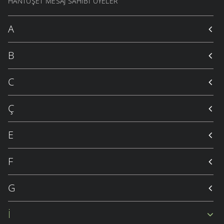
HANTUŞET MESAJ SAHIBI ÜYELER
A
B
C
Ç
E
F
G
İ