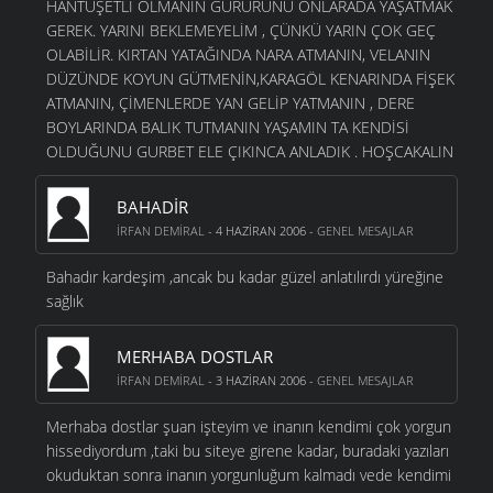
HANTUŞETLİ OLMANIN GURURUNU ONLARADA YAŞATMAK
GEREK. YARINI BEKLEMEYELİM , ÇÜNKÜ YARIN ÇOK GEÇ
OLABİLİR. KIRTAN YATAĞINDA NARA ATMANIN, VELANIN
DÜZÜNDE KOYUN GÜTMENİN,KARAGÖL KENARINDA FİŞEK
ATMANIN, ÇİMENLERDE YAN GELİP YATMANIN , DERE
BOYLARINDA BALIK TUTMANIN YAŞAMIN TA KENDİSİ
OLDUĞUNU GURBET ELE ÇIKINCA ANLADIK . HOŞCAKALIN
BAHADIR
İRFAN DEMIRAL
- 4 HAZIRAN 2006 -
GENEL MESAJLAR
Bahadır kardeşim ,ancak bu kadar güzel anlatılırdı yüreğine
sağlık
MERHABA DOSTLAR
İRFAN DEMIRAL
- 3 HAZIRAN 2006 -
GENEL MESAJLAR
Merhaba dostlar şuan işteyim ve inanın kendimi çok yorgun
hissediyordum ,taki bu siteye girene kadar, buradaki yazıları
okuduktan sonra inanın yorgunluğum kalmadı vede kendimi