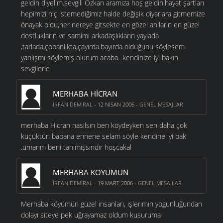
geldin diyelim.sevgili Özkan aramıza hoş geldin.hayat şartları
hepimizi hiç istemediğimiz halde değişik diyarlara gitmemize
önayak oldu,her nereye gitsekte en gözel anıların en güzel
dostlukların ve samimi arkadaşlıkların yaylada
,tarlada,çobanlıkta,çayırda.bayırda olduğunu söylesem
yanlışmı söylemiş olurum acaba...kendinize iyi bakın
sevgilerle
MERHABA HICRAN
İRFAN DEMIRAL
- 12 NISAN 2006 -
GENEL MESAJLAR
merhaba Hicran nasılsın ben köydeyken sen daha çok
küçüktün babana ennene selam söyle kendine iyi bak
.umarım beni tanımışsındır hoşcakal
MERHABA KOYUMUN
İRFAN DEMIRAL
- 19 MART 2006 -
GENEL MESAJLAR
Merhaba köyümün güzel insanları, işlerimin yogunluğundan
dolayı siteye pek uğrayamaz oldum kusuruma