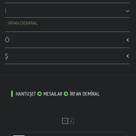
İ
İRFAN DEMIRAL
Ö
Ş
HANTUŞET
MESAJLAR
İRFAN DEMIRAL
1
2