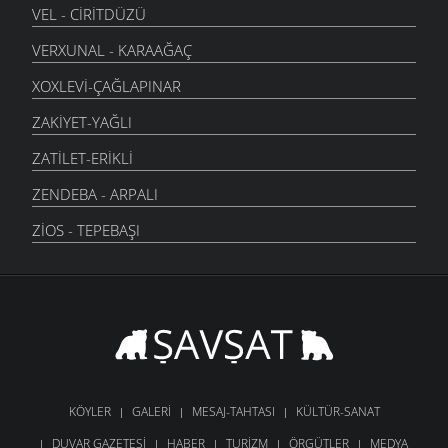
VEL - CIRITDÜZÜ
VERXUNAL - KARAAĞAÇ
XOXLEVI-ÇAĞLAPINAR
ZAKIYET-YAĞLI
ZATILET-ERIKLI
ZENDEBA - ARPALI
ZIOS - TEPEBAŞI
KÖYLER
GALERI
MESAJ-TAHTASI
KÜLTÜR-SANAT
DUVAR GAZETESI
HABER
TURIZM
ÖRGÜTLER
MEDYA