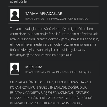
güzel günler
TAMAM ARKADASLAR
İRFAN DEMIRAL
- 1 TEMMUZ 2006 -
GENEL MESAJLAR
Tamam arkadaşlar son sözü Alper söylemiştir. Okan ben
varım diyor, bundan böyle fazla laf üretmenin bir faydası yok
artık düşünceleri icraaata dökmek gerek, bakın bu sene için,
elimde olmayan nedenlerden dolayı söz veremiyorum ama
önümüzdeki yıl ve sonraki yıllar için sizi köyde yanlız
bırakmıyacağıma söz veriyorum hoşcakalın.
MERHABA
İRFAN DEMIRAL
- 19 HAZIRAN 2006 -
GENEL MESAJLAR
MERHABA GÖNÜL DOSTLARI, BURAM BURAM HASRET
KOKAN KÖYÜMÜN GÜZEL İNSANLARI, DOĞRUDUR,
BURAYA UĞRAYIPTA BİRŞEYLER YAZMADAN GEÇMEK
OLMAZ . ESKİ GÜNLERİ HATIRLAYIP, GELECEĞE KÖPRÜ
KURMAK LAZIM. ÇOCUKLARIMIZI TANIŞTIRMAK ,