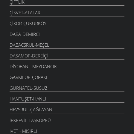
ÇIFTLIK
ÇISVET-ATALAR
ÇIXOR-ÇUKURKÖY
DABA-DEMIRCI
DABACSRUL-MEŞELI
DASAMOP-DEREIÇI
DIYOBAN - MEYDANCIK
GARKILOP-ÇORAKLI
GÜRNATEL-SUSUZ
HANTUŞET-HANLI
HEVSRUL-ÇAĞLAYAN
İBXREVIL-TAŞKÖPRÜ
İVET - MISIRLI