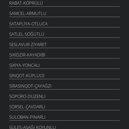
RABAT-KÖPRÜLÜ
SAMCEL-ARMUTLU
SATAPLIYA-OTLUCA
SATLEL-SÖĞÜTLÜ
SESLAVUR-ZIYARET
SIXIDZIR-KAYADIBI
SIXIYA-YONCALI
SINQOT-KÜPLÜCE
SIRASINQOT-ÇAYAĞZI
SOPORO-DÜZENLI
SORSEL-ÇAVDARLI
SULOBAN-PINARLI
SÜLES-AŞAĞI KOYUNLU