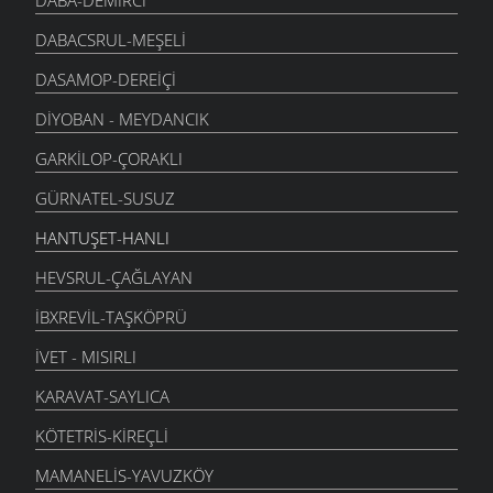
DABACSRUL-MEŞELI
DASAMOP-DEREIÇI
DIYOBAN - MEYDANCIK
GARKILOP-ÇORAKLI
GÜRNATEL-SUSUZ
HANTUŞET-HANLI
HEVSRUL-ÇAĞLAYAN
İBXREVIL-TAŞKÖPRÜ
İVET - MISIRLI
KARAVAT-SAYLICA
KÖTETRIS-KIREÇLI
MAMANELIS-YAVUZKÖY