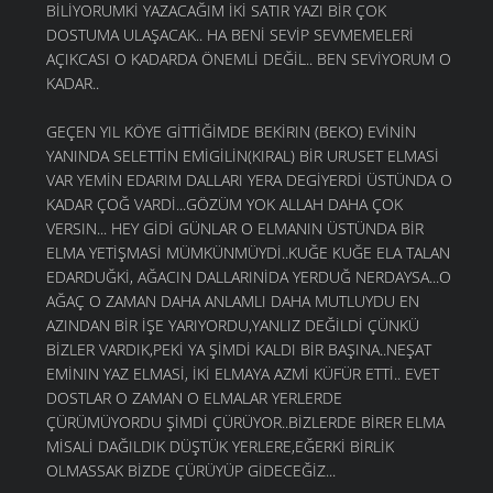
BİLİYORUMKİ YAZACAĞIM İKİ SATIR YAZI BİR ÇOK
DOSTUMA ULAŞACAK.. HA BENİ SEVİP SEVMEMELERİ
AÇIKCASI O KADARDA ÖNEMLİ DEĞİL.. BEN SEVİYORUM O
KADAR..
GEÇEN YIL KÖYE GİTTİĞİMDE BEKİRIN (BEKO) EVİNİN
YANINDA SELETTİN EMİGİLİN(KIRAL) BİR URUSET ELMASİ
VAR YEMİN EDARIM DALLARI YERA DEGİYERDİ ÜSTÜNDA O
KADAR ÇOĞ VARDİ...GÖZÜM YOK ALLAH DAHA ÇOK
VERSIN... HEY GİDİ GÜNLAR O ELMANIN ÜSTÜNDA BİR
ELMA YETİŞMASİ MÜMKÜNMÜYDİ..KUĞE KUĞE ELA TALAN
EDARDUĞKİ, AĞACIN DALLARINİDA YERDUĞ NERDAYSA...O
AĞAÇ O ZAMAN DAHA ANLAMLI DAHA MUTLUYDU EN
AZINDAN BİR İŞE YARIYORDU,YANLIZ DEĞİLDİ ÇÜNKÜ
BİZLER VARDIK,PEKİ YA ŞİMDİ KALDI BİR BAŞINA..NEŞAT
EMİNIN YAZ ELMASİ, İKİ ELMAYA AZMİ KÜFÜR ETTİ.. EVET
DOSTLAR O ZAMAN O ELMALAR YERLERDE
ÇÜRÜMÜYORDU ŞİMDİ ÇÜRÜYOR..BİZLERDE BİRER ELMA
MİSALİ DAĞILDIK DÜŞTÜK YERLERE,EĞERKİ BİRLİK
OLMASSAK BİZDE ÇÜRÜYÜP GİDECEĞİZ...