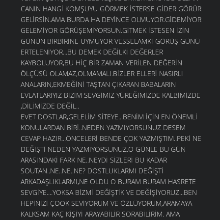
CANIN HANGİ KOMŞUYU GÖRMEK İSTERSE GİDER GÖRÜR
GELİRSİN.AMA BURDA HA DEYİNCE OLMUYOR.GİDEMİYOR
GELEMİYOR GÖRÜŞEMİYORSUN.GİTMEK İSTESEN İZİN
GÜNÜN BİRBİRİNE UYMUYOR VESSELAMKİ GÖRÜŞ GÜNÜ
ERTELENİYOR...BU DEMEK DEĞİLKİ DEĞERLER
KAYBOLUYOR,BU HİÇ BİR ZAMAN VERİLEN DEĞERİN
ÖLÇÜSÜ OLAMAZ,OLMAMALI.BİZLER ELLERİ NASIRLI
ANALARIN,EKMEĞİNİ TAŞTAN ÇIKARAN BABALARIN
EVLATLARIYIZ BİZİM SEVGİMİZ YÜREĞİMİZDE KALBİMİZDE
,DİLİMİZDE DEĞİL..
EVET DOSTLAR,GELELİM SİTEYE...BENİM İÇİN EN ÖNEMLİ
KONULARDAN BİRİ..NEDEN YAZMIYORSUNUZ DESEM
CEVAP HAZIR...ÖNCELERİ BENDE ÇOK YAZMIŞTIM..PEKİ NE
DEĞİŞTİ NEDEN YAZMIYORSUNUZ.O GÜNLE BU GÜN
ARASINDAKİ FARK NE..NEYDİ SİZLERİ BU KADAR
SOUTAN..NE..NE..NE? DOSTLUKLARMI DEĞİŞTİ
ARKADAŞLIKLARMI,NE OLDU O BURAM BURAM HASRETE
SEVGİYE....YOKSA BİZMİ DEĞİŞTİK VE DEĞİŞİYORUZ...BEN
HEPİNİZİ ÇOOK SEVİYORUM VE ÖZLÜYORUM,ARAMAYA
KALKSAM KAÇ KİŞİYİ ARAYABİLİR SORABİLİRİM. AMA