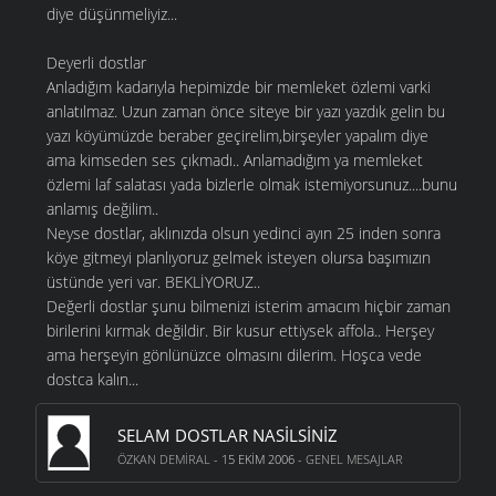
diye düşünmeliyiz...
Deyerli dostlar
Anladığım kadarıyla hepimizde bir memleket özlemi varki
anlatılmaz. Uzun zaman önce siteye bir yazı yazdık gelin bu
yazı köyümüzde beraber geçirelim,birşeyler yapalım diye
ama kimseden ses çıkmadı.. Anlamadığım ya memleket
özlemi laf salatası yada bizlerle olmak istemiyorsunuz....bunu
anlamış değilim..
Neyse dostlar, aklınızda olsun yedinci ayın 25 inden sonra
köye gitmeyi planlıyoruz gelmek isteyen olursa başımızın
üstünde yeri var. BEKLİYORUZ..
Değerli dostlar şunu bilmenizi isterim amacım hiçbir zaman
birilerini kırmak değildir. Bir kusur ettiysek affola.. Herşey
ama herşeyin gönlünüzce olmasını dilerim. Hoşca vede
dostca kalın...
SELAM DOSTLAR NASILSINIZ
ÖZKAN DEMIRAL
- 15 EKIM 2006 -
GENEL MESAJLAR