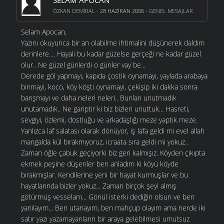
SELAM APOCAN
ÖZKAN DEMIRAL
- 28 HAZIRAN 2006 -
GENEL MESAJLAR
Selam Apocan,
Yazını okuyunca bir an olabilme ihtimalini düşünerek daldım
derinlere.... Hayali bu kadar güzelse gerçeği ne kadar güzel
olur.. Ne güzel günlerdi o günler vay be...
Derede göl yapmayı, kapıda çostik oynamayı, yaylada arabaya
binmayi, koco, köy köşti oynamayi, çekişip iki dakka sonra
barışmayı ve daha neleri neleri.. Bunları unutmadık
unutamadık.. Ne gariptir ki biz bizleri unuttuk... Hasreti,
sevgiyi, özlemi, dostluğu ve arkadaşlığı meze yaptık meze.
Yanlızca laf salatası olarak dönüyor, iş lafa geldi mi evel allah
mangalda kül bırakmıyoruz, icraata sıra geldi mi yokuz..
Zaman öğle çabuk geçiyorki biz geri kalmışız. Köyden çıkıpta
ekmek peşine düşenler ben anladım ki köyü köyde
bırakmışlar. Kendilerine yeni bir hayat kurmuşlar ve bu
hayatlarında bizler yokuz... Zaman birçok şeyi almış
götürmüş vesselam... Gönül isterki dediğin olsun ve ben
yanılayım... Ben utanayım, ben mahçup olayım ama nerde iki
satır yazı yazamayanların bir araya gelebilmesi umutsuz