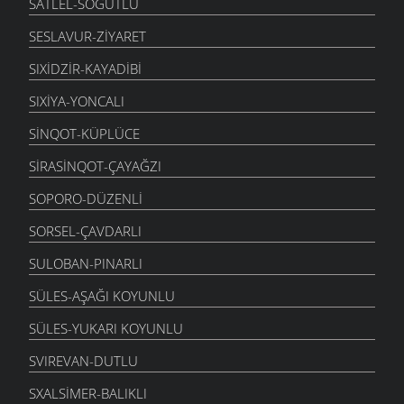
SATLEL-SÖĞÜTLÜ
SESLAVUR-ZIYARET
SIXIDZIR-KAYADIBI
SIXIYA-YONCALI
SINQOT-KÜPLÜCE
SIRASINQOT-ÇAYAĞZI
SOPORO-DÜZENLI
SORSEL-ÇAVDARLI
SULOBAN-PINARLI
SÜLES-AŞAĞI KOYUNLU
SÜLES-YUKARI KOYUNLU
SVIREVAN-DUTLU
SXALSIMER-BALIKLI