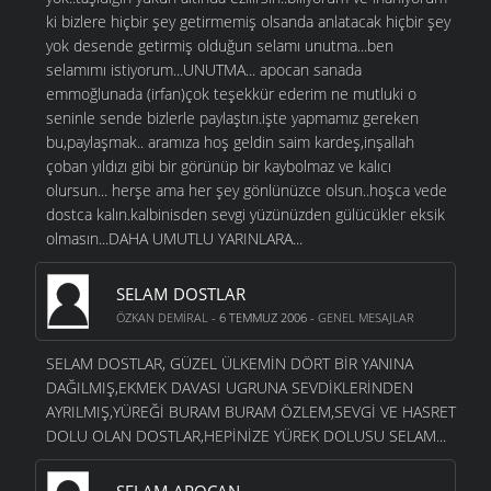
ki bizlere hiçbir şey getirmemiş olsanda anlatacak hiçbir şey
yok desende getirmiş olduğun selamı unutma...ben
selamımı istiyorum...UNUTMA... apocan sanada
emmoğlunada (irfan)çok teşekkür ederim ne mutluki o
seninle sende bizlerle paylaştın.işte yapmamız gereken
bu,paylaşmak.. aramıza hoş geldin saim kardeş,inşallah
çoban yıldızı gibi bir görünüp bir kaybolmaz ve kalıcı
olursun... herşe ama her şey gönlünüzce olsun..hoşca vede
dostca kalın.kalbinisden sevgi yüzünüzden gülücükler eksik
olmasın...DAHA UMUTLU YARINLARA...
SELAM DOSTLAR
ÖZKAN DEMIRAL
- 6 TEMMUZ 2006 -
GENEL MESAJLAR
SELAM DOSTLAR, GÜZEL ÜLKEMİN DÖRT BİR YANINA
DAĞILMIŞ,EKMEK DAVASI UGRUNA SEVDİKLERİNDEN
AYRILMIŞ,YÜREĞİ BURAM BURAM ÖZLEM,SEVGİ VE HASRET
DOLU OLAN DOSTLAR,HEPİNİZE YÜREK DOLUSU SELAM...