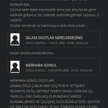
böyleydi diye...
Dostlar belki bizim köyümüzde deniz yok ama biz bir gemi
kaldırdık gidiyoruz, biz sizleride aramızda görmek istiyoruz...E
HADİİİİİ
Dostlar kendinize iyi bakın,hoşca vede dostca kalın....
SELAM DOSTLAR NERELERDESINIZ
ÖZKAN DEMIRAL
- 1 EYLÜL 2006 -
GENEL MESAJLAR
Selam dostlar,nerelerdesiniz...
MERHABA GONUL
ÖZKAN DEMIRAL
- 4 AĞUSTOS 2006 -
GENEL MESAJLAR
MERHABA GÖNÜL DOSTLARI,
ZAMAN ÖĞLE ÇABUK AKIP GEÇİYOR Kİ YETİŞMEK
MÜMKÜN DEĞİL,HEPİMİZ EKMEK DAVASI UĞRUNA ÇİL
YAVRUSU GİBİ DAĞILMIŞ DURUMDAYIZ.MADDİ
OLANAKLARIMIZ VE ÇALİŞMIŞ OLDUĞUMUZ ÖZEL SEKTÖR
VB. BİR ÇOK ŞEYE ENGEL TEŞKİL ETMEKTE.KÖYDE OLSAN