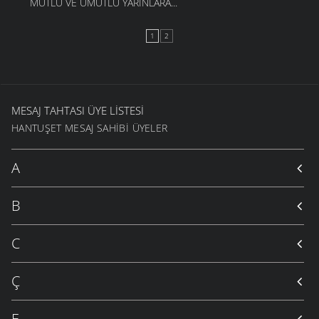
MUTLU VE UMUTLU YARINLARA...
1
2
MESAJ TAHTASI ÜYE LISTESI
HANTUŞET MESAJ SAHIBI ÜYELER
A
B
C
Ç
E