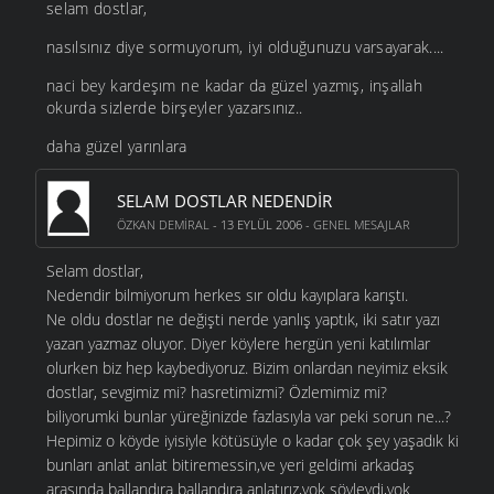
selam dostlar,
nasılsınız diye sormuyorum, iyi olduğunuzu varsayarak....
naci bey kardeşım ne kadar da güzel yazmış, inşallah
okurda sizlerde birşeyler yazarsınız..
daha güzel yarınlara
SELAM DOSTLAR NEDENDIR
ÖZKAN DEMIRAL
- 13 EYLÜL 2006 -
GENEL MESAJLAR
Selam dostlar,
Nedendir bilmiyorum herkes sır oldu kayıplara karıştı.
Ne oldu dostlar ne değişti nerde yanlış yaptık, iki satır yazı
yazan yazmaz oluyor. Diyer köylere hergün yeni katılımlar
olurken biz hep kaybediyoruz. Bizim onlardan neyimiz eksik
dostlar, sevgimiz mi? hasretimizmi? Özlemimiz mi?
biliyorumki bunlar yüreğinizde fazlasıyla var peki sorun ne...?
Hepimiz o köyde iyisiyle kötüsüyle o kadar çok şey yaşadık ki
bunları anlat anlat bitiremessin,ve yeri geldimi arkadaş
arasında ballandıra ballandıra anlatırız,yok şöyleydi,yok