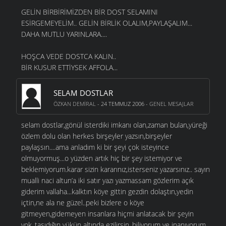
GELİN BİRBİRİMİZDEN BİR DOST SELAMINI
ESİRGEMEYELİM.. GELİN BİRLİK OLALIM,PAYLAŞALIM...
DAHA MUTLU YARINLARA....
HOŞCA VEDE DOSTCA KALIN..
BİR KUSUR ETTİYSEK AFFOLA...
SELAM DOSTLAR
ÖZKAN DEMIRAL
- 24 TEMMUZ 2006 -
GENEL MESAJLAR
selam dostlar,gönül isterdiki imkanı olan,zaman bulan,yüreği
özlem dolu olan herkes birşeyler yazsın,birşeyler
paylaşsın....ama anladım ki bir şeyi çok isteyince
olmuyormuş...o yüzden artık hiç bir şey istemiyor ve
beklemiyorum.karar sizin kararınız,isterseniz yazarsınız.. sayın
mualli naci altun’a iki satır yazı yazmassam gözlerim açık
giderim vallaha...kalktın köye gittin gezdin dolaştın,yedin
içtin,ne ala ne güzel..peki bizlere o köye
gitmeyen,gidemeyen insanlara hiçmi anlatacak bir şeyin
yok..taşıdığın yükün altında ezilirsin..biliyorum ve inanıyorum