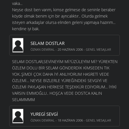
vaka...
Neyse dost ben varım, kimse gelmese de seninle beraber
köyde olmak benim için bir ayrıcalıktır.. Olurda gelmek
isteyen arkadaşlar olursa elinden geleni yapmaya hazırım...
kendine iyi bak.
SELAM DOSTLAR
ÖZKAN DEMIRAL
- 20 HAZIRAN 2006 -
GENEL MESAJLAR
SELAM DOSTLAR,SEVİNEYİM Mİ?ÜZÜLEYİM Mİ? YÜREKTEN
ÖZLEM DOLU BİR SELAM GÖNDERDİK KİMSEDEN TIK
YOK..ŞİMDİ ÇOK DAHA İYİ ANLIYORUM HASRETİ VEDE
ÖZLEMİ... NEYSE BİZLERLE YÜREĞİNDEKİ SEVGİYİ VE
ÖZLEMİ PAYLAŞAN HERKESE TEŞEKKÜR EDİYORUM... İYİKİ
VARSIN EMMOĞLU.. HOŞCA VEDE DOSTCA KALIN
SELAMMMM
YUREGI SEVGI
ÖZKAN DEMIRAL
- 18 HAZIRAN 2006 -
GENEL MESAJLAR