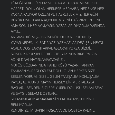
YÜREĞİ SEVGİ, ÖZLEM VE BURAM BURAM MEMLEKET
HASRETİ DOLU OLAN HERKESE MERHABA, NEDENSE HEP
YARINA KALIYOR ÖZLEM VE HASRETLERİMİZ,HER GÜN
BÜYÜK UMUTLARLA AÇIYORUM YENİ CAĞ ZIMBIRTISINI
AMA SONU HEP AYNI,YARIN YAZARLAR DİYORUM YARINDA
AYNI....
ANLAMADIĞIM ŞU BİZİM KÖYLÜLER NERDE NE İŞ
YAPAR.NEDEN İKİ SATIR YAZI YAZMAZLAR,DEĞİŞEN NEYDİ
ACABA DOSTLARMI ARKADAŞLARMI YOKSA BİZMİ....
SONER KARDEŞİN DEDİĞİ GİBİ YAKINDA BİRBİRMİZİN
ADINI DAHİ HATIRLAMAYACAĞIZ...
NÜFÜS CÜZDANINDA HANLI KÖYÜ YAZAN, TANIYAN
TANIMAN YÜREĞİ ÖZLEM DOLU OLAN HERKES SİZE
SESLENİYORUM.. SİZE... GELİN TANIŞALIM KONUŞALIM
PAYLAŞALIM,UNUTMAYIN HERŞEY BİR MERHABAYLA
BAŞLAR... BENDEN SİZLERE YÜREK DOLUSU SELAM SEVGİ
VE SAYGI.. SELAM DOSTLAR...
SELAMIMI ALIP ALMAMAK SİZLERE KALMIŞ. HEPİNİZİ
BEKLİYORUM.
KENDİNİZE İYİ BAKIN HOŞCA VEDE DOSTCA KALIN...