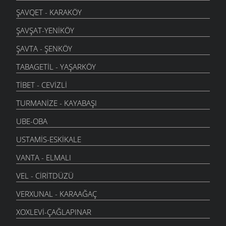
ŞAVQET - KARAKÖY
ŞAVŞAT-YENIKÖY
ŞAVTA - ŞENKÖY
TABAGETIL - YAŞARKÖY
TIBET - CEVIZLI
TURMANIZE - KAYABAŞI
UBE-OBA
USTAMIS-ESKIKALE
VANTA - ELMALI
VEL - CIRITDÜZÜ
VERXUNAL - KARAAĞAÇ
XOXLEVI-ÇAĞLAPINAR