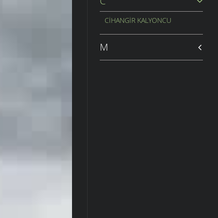
C
CIHANGIR KALYONCU
M