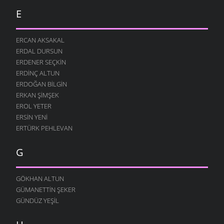
E
ERCAN AKSAKAL
ERDAL DURSUN
ERDENER SEÇKIN
ERDINÇ ALTUN
ERDOĞAN BILGIN
ERKAN ŞIMŞEK
EROL YETER
ERSIN YENI
ERTÜRK PEHLEVAN
G
GÖKHAN ALTUN
GÜMANETTIN ŞEKER
GÜNDÜZ YEŞIL