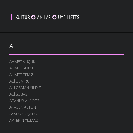
KÜLTÜR
ANILAR
ÜYE LISTESI
A
AHMET KÜÇÜK
AHMET SUTCI
AHMET TEMIZ
ALI DEMIRCI
ALI OSMAN YILDIZ
ALI SUBAŞI
ATANUR ALAGÖZ
ATASEN ALTUN
AYSUN COŞKUN
AYTEKIN YILMAZ