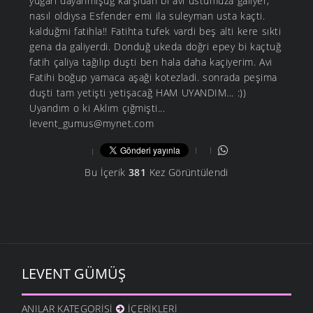
yugari dayanmişuğ karşidan bi avi ustumuza galiyer,
nasıl oldiysa Esfender emi ila suleyman usta kaçti.
kalduğmi fatihla!! Fatihta tufek vardi beş alti kere sıkti
gena da galiyerdi. Donduğ ukeda doğri epey bi kaçtuğ
fatih çaliya tağılıp duşti ben hala daha kaçiyerim. Avi
Fatihi boğup yamaca aşaği kotezladi. sonrada peşima
duşti tam yetişti yetişacağ HAM UYANDIM... :))
Uyandım o ki Aklım çığmişti...
levent_gumus@mynet.com
Bu İçerik
381
Kez Görüntülendi
LEVENT GÜMÜŞ
ANILAR KATEGORISI
İÇERIKLERI