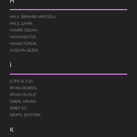
H
HALIL İBRAHIM ARIFOĞLU
HALIL ŞAHIN
HANIRE ÖZKAN
HASAN BÜYÜK
HASAN TORUN
HÜSEYIN GEZER
İ
ILTER ALTUN
İRFAN DEMIRAL
İRFAN YALDUZ
İSMAIL URHAN
İSMET ACI
İSRAFIL ŞENTÜRK
K