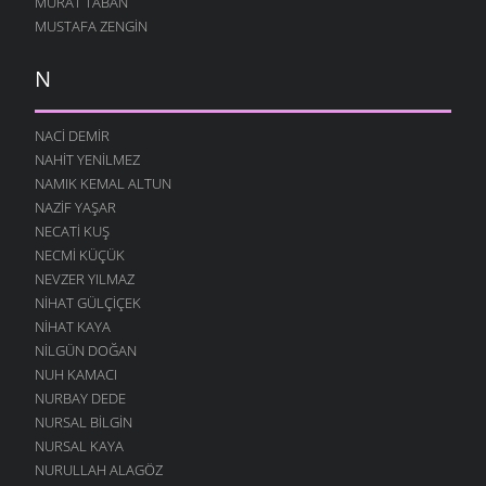
MURAT TABAN
MUSTAFA ZENGIN
N
NACI DEMIR
NAHIT YENILMEZ
NAMIK KEMAL ALTUN
NAZIF YAŞAR
NECATI KUŞ
NECMI KÜÇÜK
NEVZER YILMAZ
NIHAT GÜLÇIÇEK
NIHAT KAYA
NILGÜN DOĞAN
NUH KAMACI
NURBAY DEDE
NURSAL BILGIN
NURSAL KAYA
NURULLAH ALAGÖZ