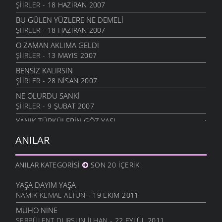
ŞIIRLER
- 18 HAZIRAN 2007
BU GÜLEN YÜZLERE NE DEMELI
ŞIIRLER
- 18 HAZIRAN 2007
O ZAMAN AKLIMA GELDI
ŞIIRLER
- 13 MAYIS 2007
BENSIZ KALIRSIN
ŞIIRLER
- 28 NISAN 2007
NE OLURDU SANKI
ŞIIRLER
- 9 ŞUBAT 2007
YANIK TÜRKÜLERIN GÖZ YAŞI
ÖYKÜLER
- 5 OCAK 2007
ANILAR
ISTANBUL’DA BIR DÜĞÜN
ÖYKÜLER
- 9 ARALIK 2006
ANILAR KATEGORISI
SON 20 İÇERIK
SAHI SEN NIYE GITTIN
ÖYKÜLER
- 8 ARALIK 2006
YAŞA DAYIM YAŞA
NAMIK KEMAL ALTUN
- 19 EKIM 2011
HAVA SOĞUK
ŞIIRLER
- 29 KASIM 2006
MUHO NINE
SERBÜLENT DURSUN İLHAN
- 22 EYLÜL 2011