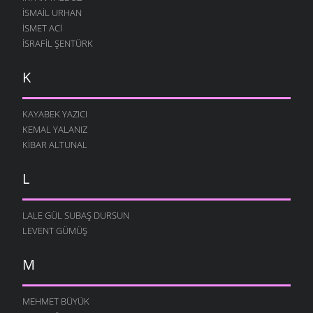
İSMAIL URHAN
İSMET ACI
İSRAFIL ŞENTÜRK
K
KAYABEK YAZICI
KEMAL YALANIZ
KIBAR ALTUNAL
L
LALE GÜL SUBAŞ DURSUN
LEVENT GÜMÜŞ
M
MEHMET BÜYÜK