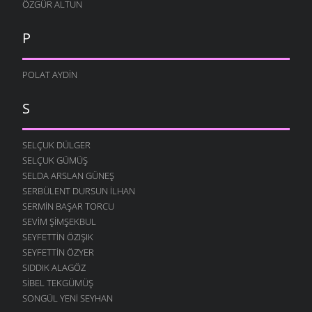
ÖZGÜR ALTUN
P
POLAT AYDIN
S
SELÇUK DÜLGER
SELÇUK GÜMÜŞ
SELDA ARSLAN GÜNEŞ
SERBÜLENT DURSUN İLHAN
SERMIN BAŞAR TORCU
SEVIM ŞIMŞEKBUL
SEYFETTIN ÖZIŞIK
SEYFETTIN ÖZYER
SIDDIK ALAGÖZ
SIBEL TEKGÜMÜŞ
SONGÜL YENI SEYHAN