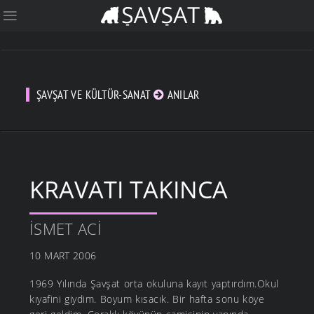
ŞAVŞAT VE KÜLTÜR-SANAT
ANILAR
KRAVATI TAKINCA
İSMET ACI
10 MART 2006
1969 Yılında Şavşat orta okuluna kayıt yaptırdım.Okul
kıyafini giydim. Boyum kısacık. Bir hafta sonu köye