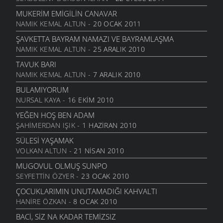
DÜŞER
ŞIIRLER
- 18 KASIM 2006
MUKERIM EMIGILIN CANAVAR
NAMIK KEMAL ALTUN
- 20 OCAK 2011
SEV KÖYÜNÜ
ŞIIRLER
- 18 KASIM 2006
ŞAVKETTA BAYRAM NAMAZI VE BAYRAMLAŞMA
NAMIK KEMAL ALTUN
- 25 ARALIK 2010
BULUTLAR SIRA SIRA
ÖYKÜLER
- 13 KASIM 2006
TAVUK BARI
NAMIK KEMAL ALTUN
- 7 ARALIK 2010
MINI MINNACIK ÖYKÜ
ÖYKÜLER
- 13 KASIM 2006
BULAMIYORUM
NURSAL KAYA
- 16 EKIM 2010
YIL YORGUNU
ÖYKÜLER
- 8 KASIM 2006
YEĞEN HOŞ BEN ADAM
ŞAHIMERDAN IŞIK
- 1 HAZIRAN 2010
ŞIPIZINNI
ÖYKÜLER
- 6 KASIM 2006
SÜLESI YAŞAMAK
VOLKAN ALTUN
- 21 NISAN 2010
BEKÇI OLDUĞ
ÖYKÜLER
- 3 KASIM 2006
MUGOVUL OLMUŞ SUNPO
SEYFETTIN ÖZYER
- 23 OCAK 2010
ANNEME
ŞIIRLER
- 1 KASIM 2006
ÇOCUKLARIMIN UNUTAMADIĞI KAHVALTI
HANIRE ÖZKAN
- 8 OCAK 2010
YABANCIYIM
ŞIIRLER
- 1 KASIM 2006
BACI, SIZ NA KADAR TEMIZSIZ