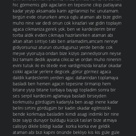
hic görmemis gibi agaclarin en tepesine cikip patlayana
kadar yeyip aksamada karin agrilarimizi hic unutamam.
birgün evde otururken amca oglu ataman abi bize gidin
muho nine var dedi onun cok kirazlari var gidin toplayin
agaca cikmaniza gerek yok. ben ve kardeslerim birer
torba aldik evden cikmaya hazirlanirken ataman abi
altan altan siritiyo tabi ben anlamadim,amcam nereye
gidiyorsunuz aturun oturdugunuz yerde bende cok
meyve yiyoruzya ondan bize kiziyo zannediyorum neyse
biz tamam dedik ayvana cikicaz ve ordan muho ninenin
evini tutuk iki ev ötede eve vardigimizda kirazlar okadar
cokki agaclar yerlere degicek ,görür görmez agaca
daldik kardeslerim yerden agac dallarindan toplamaya
basladi ben hemen agacin tepesine tirmanip hem
bitane yiyip bitane torbaya bayagi topladim sonra bir
ses serpil kardesim aglamaya basladi birseyden
korkmustu gördügüm kadariyla ben asagi inene kadar
belini sirtini gördügüm bir kadin okadar egilmistiki
bende korkmaya basladim kimdi asagi indimki bir nine
bize sayip duruyor buldugu kücük taslari bize atmaya
calisiyo dikile bildigi kadar. korka korka eve geldik
ataman abi bizi kapini önünde bekliyo kis kis güle güle