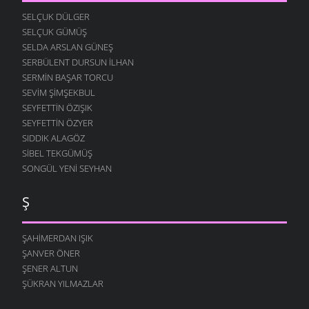
SELÇUK DÜLGER
SELÇUK GÜMÜŞ
SELDA ARSLAN GÜNEŞ
SERBÜLENT DURSUN İLHAN
SERMIN BAŞAR TORCU
SEVIM ŞIMŞEKBUL
SEYFETTIN ÖZIŞIK
SEYFETTIN ÖZYER
SIDDIK ALAGÖZ
SIBEL TEKGÜMÜŞ
SONGÜL YENI SEYHAN
Ş
ŞAHIMERDAN IŞIK
ŞANVER ÖNER
ŞENER ALTUN
ŞÜKRAN YILMAZLAR