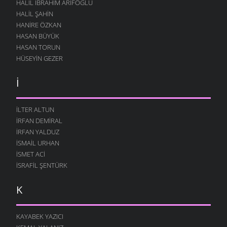
HALIL İBRAHIM ARIFOĞLU
HALIL ŞAHIN
HANIRE ÖZKAN
HASAN BÜYÜK
HASAN TORUN
HÜSEYIN GEZER
İ
ILTER ALTUN
İRFAN DEMIRAL
İRFAN YALDUZ
İSMAIL URHAN
İSMET ACI
İSRAFIL ŞENTÜRK
K
KAYABEK YAZICI