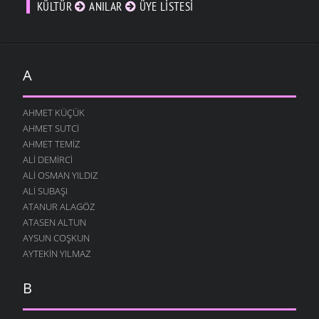
KÜLTÜR
ANILAR
ÜYE LISTESI
A
AHMET KÜÇÜK
AHMET SUTCI
AHMET TEMIZ
ALI DEMIRCI
ALI OSMAN YILDIZ
ALI SUBAŞI
ATANUR ALAGÖZ
ATASEN ALTUN
AYSUN COŞKUN
AYTEKIN YILMAZ
B