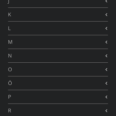
J
K
L
M
N
O
Ö
P
R