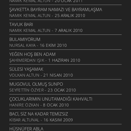
NAMIK KEMAL ALTUN
- 20 OCAK 2011
ŞAVKETTA BAYRAM NAMAZI VE BAYRAMLAŞMA
NAMIK KEMAL ALTUN
- 25 ARALIK 2010
TAVUK BARI
NAMIK KEMAL ALTUN
- 7 ARALIK 2010
BULAMIYORUM
NURSAL KAYA
- 16 EKIM 2010
YEĞEN HOŞ BEN ADAM
ŞAHIMERDAN IŞIK
- 1 HAZIRAN 2010
SÜLESI YAŞAMAK
VOLKAN ALTUN
- 21 NISAN 2010
MUGOVUL OLMUŞ SUNPO
SEYFETTIN ÖZYER
- 23 OCAK 2010
ÇOCUKLARIMIN UNUTAMADIĞI KAHVALTI
HANIRE ÖZKAN
- 8 OCAK 2010
BACI, SIZ NA KADAR TEMIZSIZ
KIBAR ALTUNAL
- 16 KASIM 2009
HÜSNÜFER ABLA