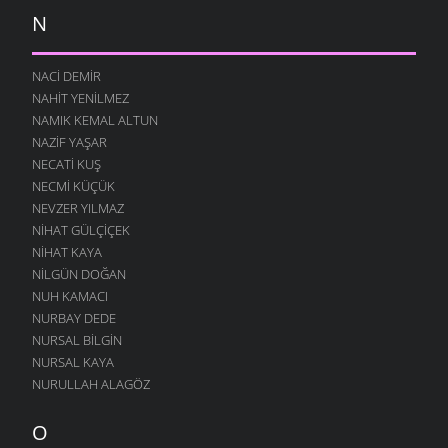
N
NACI DEMIR
NAHIT YENILMEZ
NAMIK KEMAL ALTUN
NAZIF YAŞAR
NECATI KUŞ
NECMI KÜÇÜK
NEVZER YILMAZ
NIHAT GÜLÇIÇEK
NIHAT KAYA
NILGÜN DOĞAN
NUH KAMACI
NURBAY DEDE
NURSAL BILGIN
NURSAL KAYA
NURULLAH ALAGÖZ
O