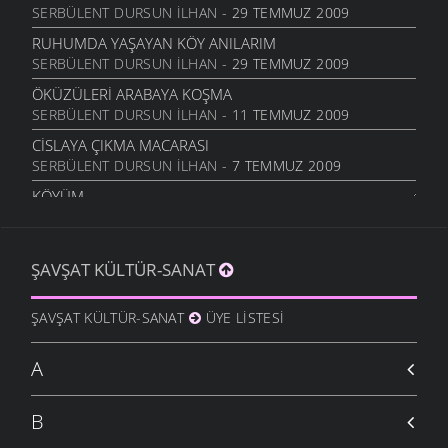
SERBÜLENT DURSUN İLHAN
- 29 TEMMUZ 2009
RUHUMDA YAŞAYAN KÖY ANILARIM
SERBÜLENT DURSUN İLHAN
- 29 TEMMUZ 2009
ÖKÜZÜLERI ARABAYA KOŞMA
SERBÜLENT DURSUN İLHAN
- 11 TEMMUZ 2009
CISLAYA ÇIKMA MACARASI
SERBÜLENT DURSUN İLHAN
- 7 TEMMUZ 2009
KÖYÜM
ERDAL DURSUN
- 6 HAZIRAN 2009
RADYOYLA İLK TANIŞMAM
ŞAVŞAT KÜLTÜR-SANAT
HASAN BÜYÜK
- 4 MAYIS 2009
AVI NIN AKLI
ŞAVŞAT KÜLTÜR-SANAT
ÜYE LISTESI
EROL YETER
- 26 NISAN 2009
YOĞURT ŞAKASI
A
ERSIN YENI
- 26 NISAN 2009
BIZ YERDEKINI AĞACA ATIYORUZ.::.::.::.
B
ORHAN YAĞLI
- 26 MART 2009