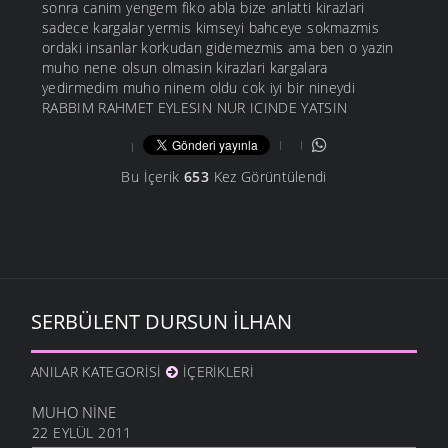
sonra canim yengem fiko abla bize anlatti kirazlari
sadece kargalar yermis kimseyi bahceye sokmazmis
ordaki insanlar korkudan gidemezmis ama ben o yazin
muho nene olsun olmasin kirazlari kargalara
yedirmedim muho ninem oldu cok iyi bir nineydi
RABBIM RAHMET EYLESIN NUR ICINDE YATSIN
Bu İçerik
653
Kez Görüntülendi
SERBÜLENT DURSUN İLHAN
ANILAR KATEGORISI
İÇERIKLERI
MUHO NINE
22 EYLÜL 2011