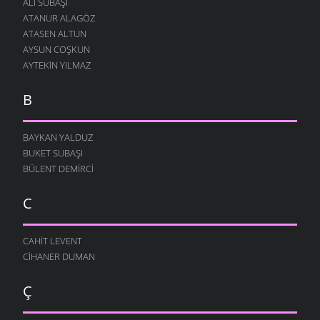
ALI SUBAŞI
ATANUR ALAGÖZ
ATASEN ALTUN
AYSUN COŞKUN
AYTEKIN YILMAZ
B
BAYKAN YALDUZ
BUKET SUBAŞI
BÜLENT DEMIRCI
C
CAHIT LEVENT
CIHANER DUMAN
Ç