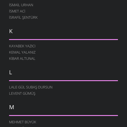
İSMAIL URHAN
İSMET ACI
İSRAFIL ŞENTÜRK
K
KAYABEK YAZICI
KEMAL YALANIZ
KIBAR ALTUNAL
L
LALE GÜL SUBAŞ DURSUN
LEVENT GÜMÜŞ
M
MEHMET BÜYÜK