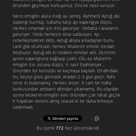
önünden geçmeye korkuyoruz. Zincire nasıl vuruyor.
Neco emigilin alaca ineği ayı yemiş. Rahmetli Aytuğ abi
xapengi kurmuş. Sabaha karşı ayı xapengiya düştü.
Herkes sınamak için itini gaturiyer. Vedatta canavarını
gaturiyer. Yolda herkesin itina salduriyer. Ayı
cebelleşmekten öldü. Aytuğ abiyla arkadaşları bunu
canlı gibi oturttular. herkes Mukerim eminin itından
beyhuzur. Aytuğ abi iti Vedatın elından aldı. Zencirini
ayının xapengisına bağlayıp çekti. Ölü ayı Mukerim
emigilın itın üstuna düştü. İt nasıl fizahlaniyer...
Zincirden bir kurtuldu ve kaçmaya başladı. Etrafındaki
hiç birşeyi gözü görmadi. Aradan 2-3 gün geçti. Rafo
nene iti bulamamış. Herkes ariyer. İt tam bir hafta
korkusundan ambarın altından çıkamamış. Bu olaydan
sonra Mukerim emigilin evin önünden çok rahat geçtik.
it hayattan dersini almış olacak ki bir daha kimseye
saldırmadı.
Bu İçerik
772
Kez Görüntülendi