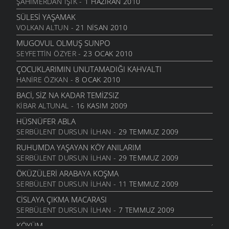
ŞAHIMERDAN IŞIK
- 1 HAZIRAN 2010
SÜLESI YAŞAMAK
VOLKAN ALTUN
- 21 NISAN 2010
MUGOVUL OLMUŞ SUNPO
SEYFETTIN ÖZYER
- 23 OCAK 2010
ÇOCUKLARIMIN UNUTAMADIĞI KAHVALTI
HANIRE ÖZKAN
- 8 OCAK 2010
BACI, SIZ NA KADAR TEMIZSIZ
KIBAR ALTUNAL
- 16 KASIM 2009
HÜSNÜFER ABLA
SERBÜLENT DURSUN İLHAN
- 29 TEMMUZ 2009
RUHUMDA YAŞAYAN KÖY ANILARIM
SERBÜLENT DURSUN İLHAN
- 29 TEMMUZ 2009
ÖKÜZÜLERI ARABAYA KOŞMA
SERBÜLENT DURSUN İLHAN
- 11 TEMMUZ 2009
CISLAYA ÇIKMA MACARASI
SERBÜLENT DURSUN İLHAN
- 7 TEMMUZ 2009
KÖYÜM