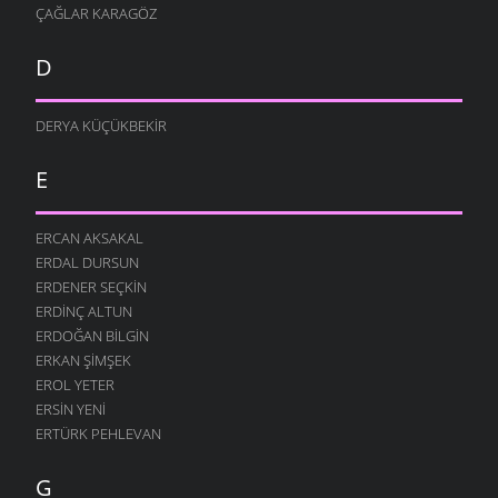
ÇAĞLAR KARAGÖZ
D
DERYA KÜÇÜKBEKIR
E
ERCAN AKSAKAL
ERDAL DURSUN
ERDENER SEÇKIN
ERDINÇ ALTUN
ERDOĞAN BILGIN
ERKAN ŞIMŞEK
EROL YETER
ERSIN YENI
ERTÜRK PEHLEVAN
G