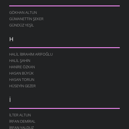
GÖKHAN ALTUN
GÜMANETTIN ŞEKER
GÜNDÜZ YEŞIL
H
HALIL İBRAHIM ARIFOĞLU
HALIL ŞAHIN
HANIRE ÖZKAN
HASAN BÜYÜK
HASAN TORUN
HÜSEYIN GEZER
İ
ILTER ALTUN
İRFAN DEMIRAL
İRFAN YALDUZ