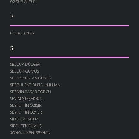
ÖZGÜR ALTUN
P
POLAT AYDIN
S
SELÇUK DÜLGER
SELÇUK GÜMÜŞ
SELDA ARSLAN GÜNEŞ
SERBÜLENT DURSUN İLHAN
SERMIN BAŞAR TORCU
SEVIM ŞIMŞEKBUL
SEYFETTIN ÖZIŞIK
SEYFETTIN ÖZYER
SIDDIK ALAGÖZ
SIBEL TEKGÜMÜŞ
SONGÜL YENI SEYHAN