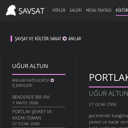
KÖYLER
GALERI
MESAJ-TAHTASI
KÜLTÜR
ŞAVŞAT VE KÜLTÜR-SANAT
ANILAR
UĞUR ALTUN
PORTLA
ANILAR KATEGORISI
İÇERIKLERI
UĞUR ALTU
BENDENDE BİR ANI
7 MAYIS 2006
27 OCAK 2006
PORTLAK ŞEVKET VE
gecenlerde kulağıma 
KAZAK OSMAN
şevket ve kazak osm
27 OCAK 2006