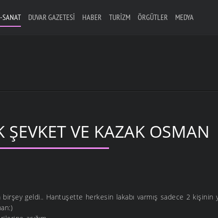
-SANAT
DUVAR GAZETESI
HABER
TURIZM
ÖRGÜTLER
MEDYA
K ŞEVKET VE KAZAK OSMAN
N
birşey geldi.. Hantuşette herkesin lakabı varmış sadece 2 kişinin 
an:)