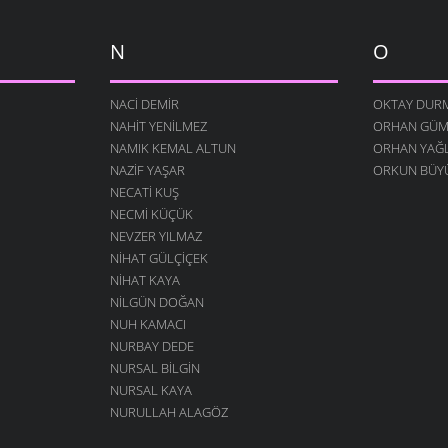
N
O
NACI DEMIR
OKTAY DUR
NAHIT YENILMEZ
ORHAN GÜ
NAMIK KEMAL ALTUN
ORHAN YAĞL
NAZIF YAŞAR
ORKUN BÜY
NECATI KUŞ
NECMI KÜÇÜK
NEVZER YILMAZ
NIHAT GÜLÇIÇEK
NIHAT KAYA
NILGÜN DOĞAN
NUH KAMACI
NURBAY DEDE
NURSAL BILGIN
NURSAL KAYA
NURULLAH ALAGÖZ