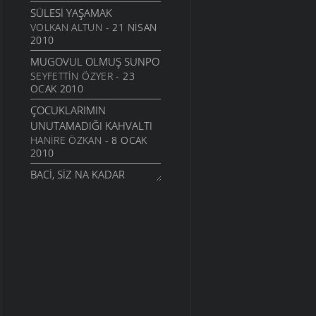
SÜLESI YAŞAMAK
VOLKAN ALTUN
- 21 NISAN
2010
MUGOVUL OLMUŞ SUNPO
SEYFETTIN ÖZYER
- 23
OCAK 2010
ÇOCUKLARIMIN
UNUTAMADIĞI KAHVALTI
HANIRE ÖZKAN
- 8 OCAK
2010
BACI, SIZ NA KADAR
TEMIZSIZ
KIBAR ALTUNAL
- 16 KASIM
2009
HÜSNÜFER ABLA
SERBÜLENT DURSUN İLHAN
- 29 TEMMUZ 2009
RUHUMDA YAŞAYAN KÖY
ANILARIM