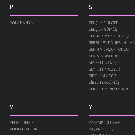
P
S
POLAT AYDIN
SELÇUK DÜLGER
SELÇUK GÜMÜŞ
SELDA ARSLAN GÜNEŞ
SERBÜLENT DURSUN İLH
SERMIN BAŞAR TORCU
SEVIM ŞIMŞEKBUL
SEYFETTIN ÖZIŞIK
SEYFETTIN ÖZYER
SIDDIK ALAGÖZ
SIBEL TEKGÜMÜŞ
SONGÜL YENI SEYHAN
V
Y
VEDAT DEMIR
YASEMIN DÜLGER
VOLKAN ALTUN
YAŞAR YOKUŞ