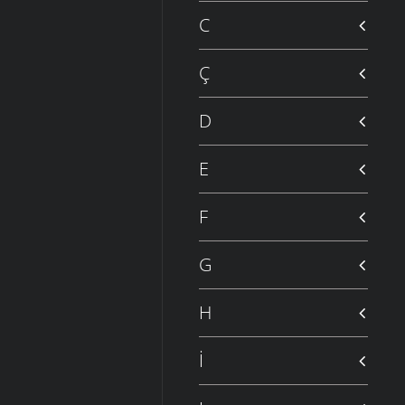
C
Ç
D
E
F
G
H
İ