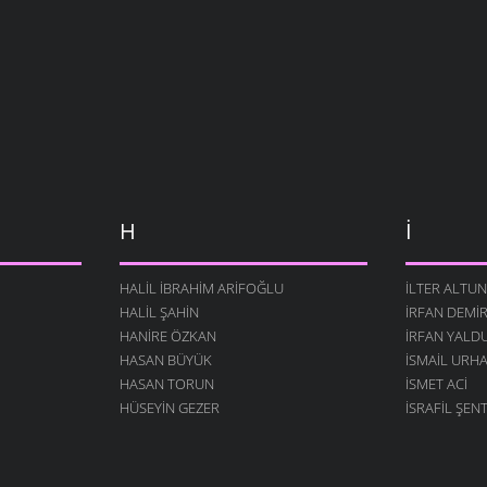
H
İ
HALIL İBRAHIM ARIFOĞLU
ILTER ALTUN
HALIL ŞAHIN
İRFAN DEMI
HANIRE ÖZKAN
İRFAN YALD
HASAN BÜYÜK
İSMAIL URH
HASAN TORUN
İSMET ACI
HÜSEYIN GEZER
İSRAFIL ŞEN