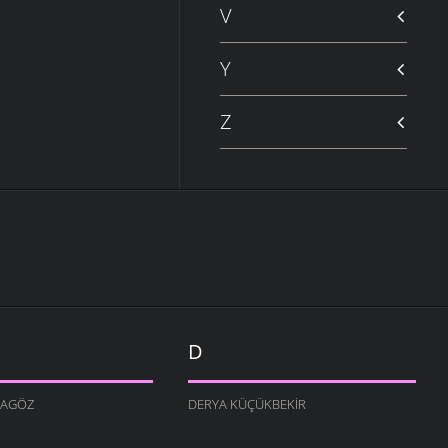
V
Y
Z
D
RAGÖZ
DERYA KÜÇÜKBEKIR