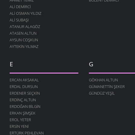
2009
ALI DEMIRCI
BIZ YERDEKINI AĞACA
ALI OSMAN YILDIZ
ATIYORUZ.::.::.::.
ALI SUBAŞI
ORHAN YAĞLI
- 26 MART
ATANUR ALAGÖZ
2009
ATASEN ALTUN
AYSUN COŞKUN
AYTEKIN YILMAZ
E
G
ERCAN AKSAKAL
GÖKHAN ALTUN
ERDAL DURSUN
GÜMANETTIN ŞEKER
ERDENER SEÇKIN
GÜNDÜZ YEŞIL
ERDINÇ ALTUN
ERDOĞAN BILGIN
ERKAN ŞIMŞEK
EROL YETER
ERSIN YENI
ERTÜRK PEHLEVAN