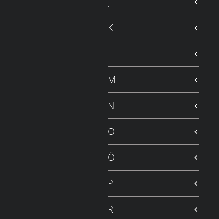
J
K
L
M
N
O
Ö
P
R