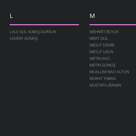
L
M
LALE GÜL SUBAŞ DURSUN
MEHMET BÜYÜK
LEVENT GÜMÜŞ
MERT GÜL
MESUT DEMIR
MESUT UZUN
METIN AVCI
METIN GÜMÜŞ
MUALLIM NACI ALTUN
MURAT TABAN
MUSTAFA ZENGIN