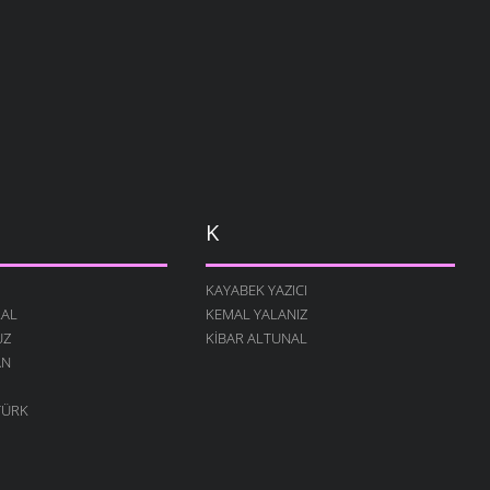
K
KAYABEK YAZICI
RAL
KEMAL YALANIZ
UZ
KIBAR ALTUNAL
AN
TÜRK