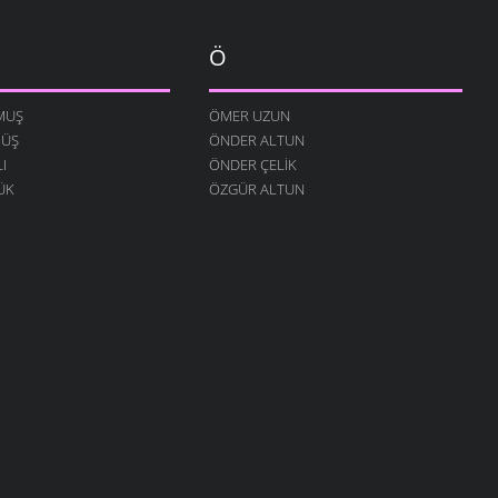
Ö
MUŞ
ÖMER UZUN
MÜŞ
ÖNDER ALTUN
I
ÖNDER ÇELIK
ÜK
ÖZGÜR ALTUN