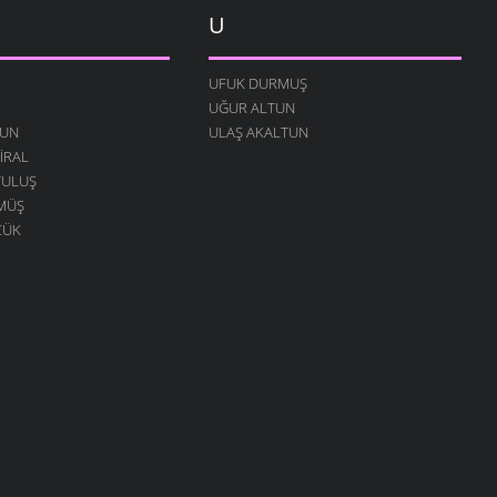
U
UFUK DURMUŞ
UĞUR ALTUN
KUN
ULAŞ AKALTUN
IRAL
TULUŞ
MÜŞ
ÇÜK