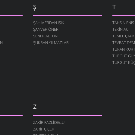
Ş
T
ŞAHIMERDAN IŞIK
TAHSIN ENIS
ŞANVER ÖNER
TEKIN ACI
ŞENER ALTUN
TEMEL ÇAP
AN
ŞÜKRAN YILMAZLAR
TEVRAT DEM
TURAN KUR
TURGUT GÜ
TURGUT KÜ
Z
ZAKIR FAZLIOGLU
ZARIF ÇIÇEK