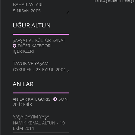
hantuşetlilerin eleşti
BAHAR AYLARI
5 NISAN 2005
UĞUR ALTUN
ŞAVŞAT VE KÜLTÜR-SANAT
DIĞER KATEGORI
İÇERIKLERI
TAVUK VE YAŞAM
ÖYKÜLER
- 23 EYLÜL 2004
ANILAR
ANILAR KATEGORISI
SON
20 İÇERIK
YAŞA DAYIM YAŞA
NAMIK KEMAL ALTUN
- 19
EKIM 2011