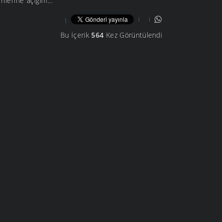
rilerine açığım...
Bu İçerik
564
Kez Görüntülendi