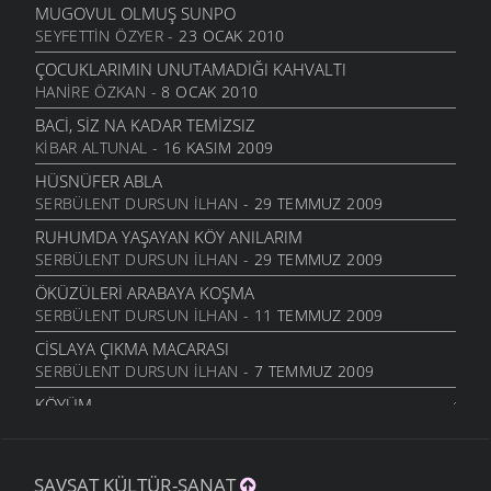
ŞIIRLER
- 3 MART 2010
MUGOVUL OLMUŞ SUNPO
SEYFETTIN ÖZYER
- 23 OCAK 2010
DEGIRMANIN MUŞTUKI
ÖYKÜLER
- 3 MART 2010
ÇOCUKLARIMIN UNUTAMADIĞI KAHVALTI
HANIRE ÖZKAN
- 8 OCAK 2010
YIL BITERKEN
ŞIIRLER
- 25 ARALIK 2009
BACI, SIZ NA KADAR TEMIZSIZ
KIBAR ALTUNAL
- 16 KASIM 2009
CEVIZLI
ŞIIRLER
- 26 KASIM 2009
HÜSNÜFER ABLA
SERBÜLENT DURSUN İLHAN
- 29 TEMMUZ 2009
MEMLEKET HALLERI
ŞIIRLER
- 16 KASIM 2009
RUHUMDA YAŞAYAN KÖY ANILARIM
SERBÜLENT DURSUN İLHAN
- 29 TEMMUZ 2009
ZIHNIMDE ÖNEMLI BIR YER EDEN BIR SEYAHAT ÖYKÜSÜ
ÖYKÜLER
- 11 KASIM 2009
ÖKÜZÜLERI ARABAYA KOŞMA
SERBÜLENT DURSUN İLHAN
- 11 TEMMUZ 2009
SORGU
ŞIIRLER
- 3 KASIM 2009
CISLAYA ÇIKMA MACARASI
SERBÜLENT DURSUN İLHAN
- 7 TEMMUZ 2009
UMUTSUZLUK
ŞIIRLER
- 3 KASIM 2009
KÖYÜM
ERDAL DURSUN
- 6 HAZIRAN 2009
ÇORUH
ŞIIRLER
- 23 EKIM 2009
RADYOYLA İLK TANIŞMAM
ŞAVŞAT KÜLTÜR-SANAT
HASAN BÜYÜK
- 4 MAYIS 2009
RUHUMDAKI BOŞLUK