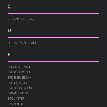
Ç
ÇAĞLAR KARAGÖZ
D
DERYA KÜÇÜKBEKIR
E
ERCAN AKSAKAL
ERDAL DURSUN
ERDENER SEÇKIN
ERDINÇ ALTUN
ERDOĞAN BILGIN
ERKAN ŞIMŞEK
EROL YETER
ERSIN YENI