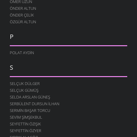
ÖMER UZUN
ÖNDER ALTUN
ÖNDER ÇELIK
ÖZGÜR ALTUN
P
POLAT AYDIN
S
SELÇUK DÜLGER
SELÇUK GÜMÜŞ
SELDA ARSLAN GÜNEŞ
SERBÜLENT DURSUN İLHAN
SERMIN BAŞAR TORCU
SEVIM ŞIMŞEKBUL
SEYFETTIN ÖZIŞIK
SEYFETTIN ÖZYER