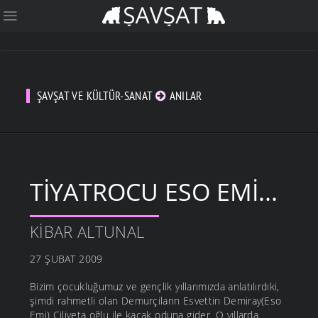
ŞAVŞAT VE KÜLTÜR-SANAT
ANILAR
TIYATROCU ESO EMI...
KIBAR ALTUNAL
27 ŞUBAT 2009
Bizim çocukluğumuz ve gençlik yıllarımızda anlatılırdıki,
şimdi rahmetli olan Demurçiların Esvettin Demiray(Eso
Emi) Ciliyeta oğlu ile kaçak oduna gider. O yıllarda