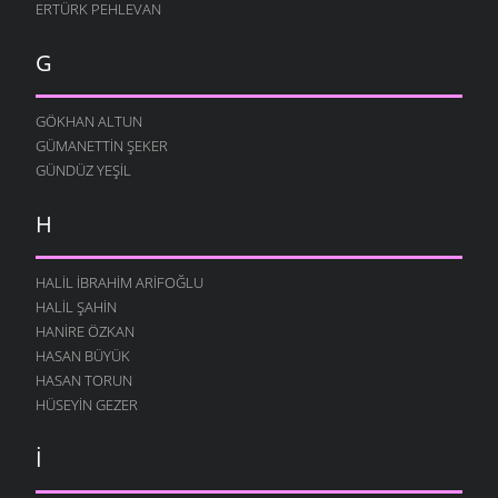
ERTÜRK PEHLEVAN
G
GÖKHAN ALTUN
GÜMANETTIN ŞEKER
GÜNDÜZ YEŞIL
H
HALIL İBRAHIM ARIFOĞLU
HALIL ŞAHIN
HANIRE ÖZKAN
HASAN BÜYÜK
HASAN TORUN
HÜSEYIN GEZER
İ