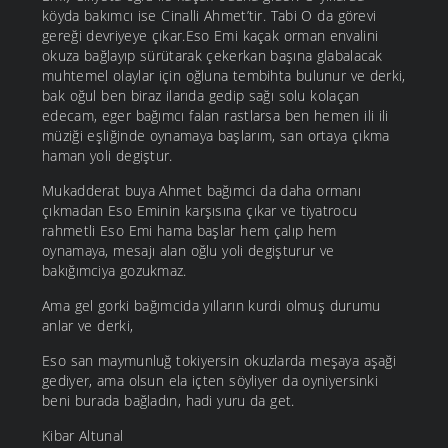
köyda bakımcı ise Cinalli Ahmet’tir. Tabi O da görevi
gereği devriyeye çıkar.Eso Emi kaçak orman envalini
okuza bağlayıp sürütarak çekerkan başına glabalacak
muhtemel olaylar için oğluna tembihta bulunur ve derki,
bak oğul ben biraz ilarıda gedip sağı solu kolaçan
edecam, eger bağımcı falan rastlarsa ben hemen ili ili
müziği eşliğinde oynamaya başlarım, san ortaya çıkma
haman yoli degiştur.
Mukadderat buya Ahmet bağımci da daha ormanı
çıkmadan Eso Eminin karşısına çıkar ve tiyatrocu
rahmetli Eso Emi hama başlar hem çalıp hem
oynamaya, mesajı alan oğlu yoli degişturur ve
bakığımciya gozukmaz.
Ama gel gorki bağımcida yılların kurdi olmuş durumu
anlar ve derki,
Eso san maymunluğ tokiyersin okuzlarda meşaya aşaği
gediyer, ama olsun ela içten söyliyer da oyniyersinki
beni burada bağladın, hadi yuru da get.
Kibar Altunal