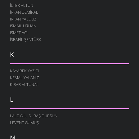
ILTER ALTUN
İRFAN DEMIRAL
İRFAN YALDUZ
İSMAIL URHAN
İSMET ACI
İSRAFIL ŞENTÜRK
K
KAYABEK YAZICI
KEMAL YALANIZ
KIBAR ALTUNAL
L
LALE GÜL SUBAŞ DURSUN
LEVENT GÜMÜŞ
M