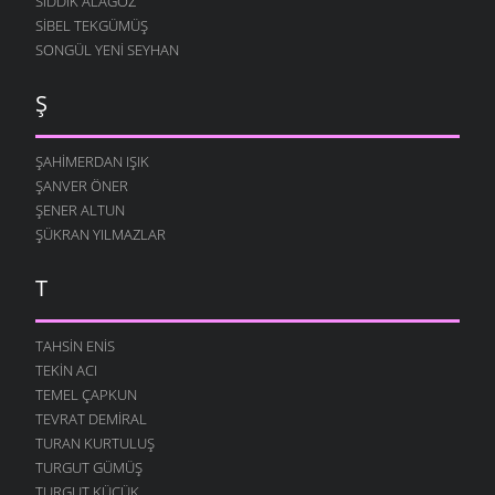
SIDDIK ALAGÖZ
SIBEL TEKGÜMÜŞ
SONGÜL YENI SEYHAN
Ş
ŞAHIMERDAN IŞIK
ŞANVER ÖNER
ŞENER ALTUN
ŞÜKRAN YILMAZLAR
T
TAHSIN ENIS
TEKIN ACI
TEMEL ÇAPKUN
TEVRAT DEMIRAL
TURAN KURTULUŞ
TURGUT GÜMÜŞ
TURGUT KÜÇÜK