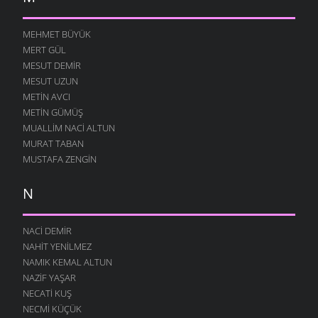
MEHMET BÜYÜK
MERT GÜL
MESUT DEMIR
MESUT UZUN
METIN AVCI
METIN GÜMÜŞ
MUALLIM NACI ALTUN
MURAT TABAN
MUSTAFA ZENGIN
N
NACI DEMIR
NAHIT YENILMEZ
NAMIK KEMAL ALTUN
NAZIF YAŞAR
NECATI KUŞ
NECMI KÜÇÜK