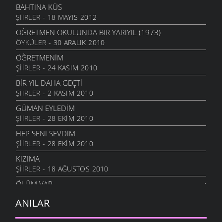
BAHTINA KÜS
ŞIIRLER
- 18 MAYIS 2012
ÖĞRETMEN OKULUNDA BIR YARIYIL (1973)
ÖYKÜLER
- 30 ARALIK 2010
ÖĞRETMENIM
ŞIIRLER
- 24 KASIM 2010
BIR YIL DAHA GEÇTI
ŞIIRLER
- 2 KASIM 2010
GÜMAN EYLEDIM
ŞIIRLER
- 28 EKIM 2010
HEP SENI SEVDIM
ŞIIRLER
- 28 EKIM 2010
KIZIMA
ŞIIRLER
- 18 AĞUSTOS 2010
ÖLÜM VAR
ŞIIRLER
- 15 TEMMUZ 2010
ANILAR
YAYLALAR NE ZAMAN ÇIKACAK?
ÖYKÜLER
- 28 MAYIS 2010