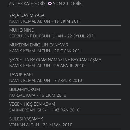
ANILAR KATEGORISI
SON 20 İÇERIK
EMMIOĞLU
ŞIIRLER
- 25 MAYIS 2010
YAŞA DAYIM YAŞA
NAMIK KEMAL ALTUN
- 19 EKIM 2011
BÜTÜN ANNELERE
ŞIIRLER
- 7 MAYIS 2010
MUHO NINE
SERBÜLENT DURSUN İLHAN
- 22 EYLÜL 2011
YIRMIBEŞ YIL
ŞIIRLER
- 26 NISAN 2010
MUKERIM EMIGILIN CANAVAR
NAMIK KEMAL ALTUN
- 20 OCAK 2011
BAHAR
ŞIIRLER
- 12 NISAN 2010
ŞAVKETTA BAYRAM NAMAZI VE BAYRAMLAŞMA
NAMIK KEMAL ALTUN
- 25 ARALIK 2010
ÇARESIZ
ŞIIRLER
- 6 NISAN 2010
TAVUK BARI
NAMIK KEMAL ALTUN
- 7 ARALIK 2010
SANMAYASIN HA
ŞIIRLER
- 29 MART 2010
BULAMIYORUM
NURSAL KAYA
- 16 EKIM 2010
OĞLUMA
ŞIIRLER
- 18 MART 2010
YEĞEN HOŞ BEN ADAM
ŞAHIMERDAN IŞIK
- 1 HAZIRAN 2010
ÖZLEDIM ANNE
ŞIIRLER
- 4 MART 2010
SÜLESI YAŞAMAK
VOLKAN ALTUN
- 21 NISAN 2010
KÜLE DÖNMÜŞSÜN