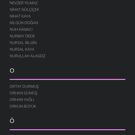
NEVZER YILMAZ
NIHAT GÜLÇIÇEK
NIHAT KAYA
NILGÜN DOĞAN
NUH KAMACI
NURBAY DEDE
NURSAL BILGIN
NURSAL KAYA
NURULLAH ALAGÖZ
O
OKTAY DURMUŞ
ORHAN GÜMÜŞ
ORHAN YAĞLI
ORKUN BÜYÜK
Ö