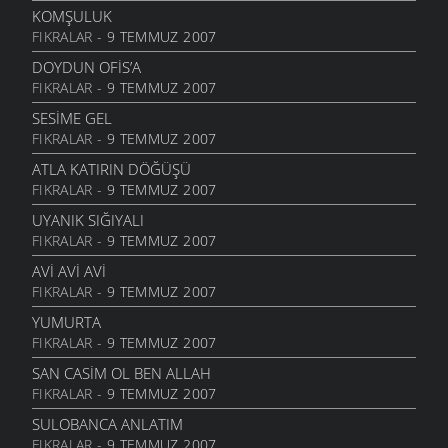
13 EYLÜL 2006
KOMŞULUK
FIKRALAR
- 9 TEMMUZ 2007
KIZ
12 EYLÜL 2006
DOYDUN OFIS’A
FIKRALAR
- 9 TEMMUZ 2007
KAÇKÇA
25 AĞUSTOS 2006
SESIME GEL
FIKRALAR
- 9 TEMMUZ 2007
QAYIŞA SOR
25 AĞUSTOS 2006
ATLA KATIRIN DÖĞÜŞÜ
FIKRALAR
- 9 TEMMUZ 2007
BINAN XAM ZANMIŞ
25 AĞUSTOS 2006
UYANIK SIĞIYALI
FIKRALAR
- 9 TEMMUZ 2007
KIMIN
25 AĞUSTOS 2006
AVI AVI AVI
FIKRALAR
- 9 TEMMUZ 2007
İBDIN ETMA
25 AĞUSTOS 2006
YUMURTA
FIKRALAR
- 9 TEMMUZ 2007
GOTUNA BAHMIYER
25 AĞUSTOS 2006
SAN CASIM OL BEN ALLAH
FIKRALAR
- 9 TEMMUZ 2007
SIYASILERE ITHAF
22 AĞUSTOS 2006
SULOBANCA ANLATIM
FIKRALAR
- 9 TEMMUZ 2007