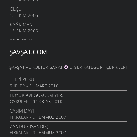
ÖLÇÜ
13 EKIM 2006
KAĞIZMAN
13 EKIM 2006
KARGANIN
8 EKIM 2006
ŞAVŞAT.COM
SIÇANDAN DOĞAN
7 EKIM 2006
ŞAVŞAT VE KÜLTÜR-SANAT
DIĞER KATEGORI İÇERIKLERI
URUSUN BEŞ KAPIKI
7 EKIM 2006
TERZI YUSUF
ŞIIRLER
- 31 MART 2010
HARMANA GIREN
7 EKIM 2006
BÖYÜK AVI GÖRÜKMIYER...
ÖYKÜLER
- 11 OCAK 2010
OTARDIĞIM DANA
7 EKIM 2006
CASIM DAYI
FIKRALAR
- 9 TEMMUZ 2007
HEM HIZAN
6 EKIM 2006
ZANDUĞ (SANDIK)
FIKRALAR
- 9 TEMMUZ 2007
SIZDE