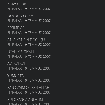
13 EYLÜL 2006
KOMŞULUK
FIKRALAR
- 9 TEMMUZ 2007
KIZ
12 EYLÜL 2006
DOYDUN OFIS’A
FIKRALAR
- 9 TEMMUZ 2007
KAÇKÇA
25 AĞUSTOS 2006
SESIME GEL
FIKRALAR
- 9 TEMMUZ 2007
QAYIŞA SOR
25 AĞUSTOS 2006
ATLA KATIRIN DÖĞÜŞÜ
FIKRALAR
- 9 TEMMUZ 2007
BINAN XAM ZANMIŞ
25 AĞUSTOS 2006
UYANIK SIĞIYALI
FIKRALAR
- 9 TEMMUZ 2007
KIMIN
25 AĞUSTOS 2006
AVI AVI AVI
FIKRALAR
- 9 TEMMUZ 2007
İBDIN ETMA
25 AĞUSTOS 2006
YUMURTA
FIKRALAR
- 9 TEMMUZ 2007
GOTUNA BAHMIYER
25 AĞUSTOS 2006
SAN CASIM OL BEN ALLAH
FIKRALAR
- 9 TEMMUZ 2007
SIYASILERE ITHAF
22 AĞUSTOS 2006
SULOBANCA ANLATIM
FIKRALAR
- 9 TEMMUZ 2007