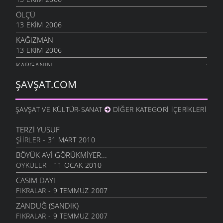
ÖLÇÜ
13 EKIM 2006
KAĞIZMAN
13 EKIM 2006
KARGANIN
8 EKIM 2006
ŞAVŞAT.COM
SIÇANDAN DOĞAN
7 EKIM 2006
ŞAVŞAT VE KÜLTÜR-SANAT
DIĞER KATEGORI İÇERIKLERI
URUSUN BEŞ KAPIKI
7 EKIM 2006
TERZI YUSUF
ŞIIRLER
- 31 MART 2010
HARMANA GIREN
7 EKIM 2006
BÖYÜK AVI GÖRÜKMIYER...
ÖYKÜLER
- 11 OCAK 2010
OTARDIĞIM DANA
7 EKIM 2006
CASIM DAYI
FIKRALAR
- 9 TEMMUZ 2007
HEM HIZAN
6 EKIM 2006
ZANDUĞ (SANDIK)
FIKRALAR
- 9 TEMMUZ 2007
SIZDE