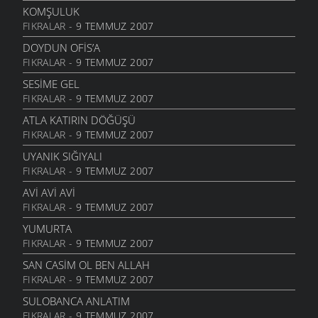
13 EYLÜL 2006
KOMŞULUK
FIKRALAR
- 9 TEMMUZ 2007
KIZ
12 EYLÜL 2006
DOYDUN OFIS’A
FIKRALAR
- 9 TEMMUZ 2007
KAÇKÇA
25 AĞUSTOS 2006
SESIME GEL
FIKRALAR
- 9 TEMMUZ 2007
QAYIŞA SOR
25 AĞUSTOS 2006
ATLA KATIRIN DÖĞÜŞÜ
FIKRALAR
- 9 TEMMUZ 2007
BINAN XAM ZANMIŞ
25 AĞUSTOS 2006
UYANIK SIĞIYALI
FIKRALAR
- 9 TEMMUZ 2007
KIMIN
25 AĞUSTOS 2006
AVI AVI AVI
FIKRALAR
- 9 TEMMUZ 2007
İBDIN ETMA
25 AĞUSTOS 2006
YUMURTA
FIKRALAR
- 9 TEMMUZ 2007
GOTUNA BAHMIYER
25 AĞUSTOS 2006
SAN CASIM OL BEN ALLAH
FIKRALAR
- 9 TEMMUZ 2007
SIYASILERE ITHAF
22 AĞUSTOS 2006
SULOBANCA ANLATIM
FIKRALAR
- 9 TEMMUZ 2007