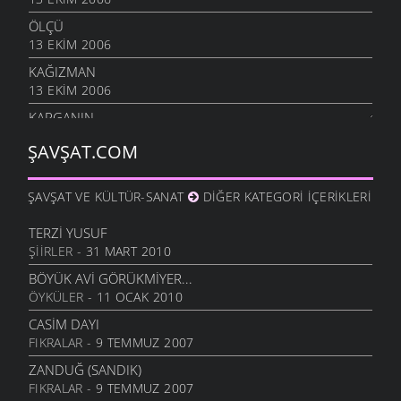
ÖLÇÜ
13 EKIM 2006
KAĞIZMAN
13 EKIM 2006
KARGANIN
8 EKIM 2006
ŞAVŞAT.COM
SIÇANDAN DOĞAN
7 EKIM 2006
ŞAVŞAT VE KÜLTÜR-SANAT
DIĞER KATEGORI İÇERIKLERI
URUSUN BEŞ KAPIKI
7 EKIM 2006
TERZI YUSUF
ŞIIRLER
- 31 MART 2010
HARMANA GIREN
7 EKIM 2006
BÖYÜK AVI GÖRÜKMIYER...
ÖYKÜLER
- 11 OCAK 2010
OTARDIĞIM DANA
7 EKIM 2006
CASIM DAYI
FIKRALAR
- 9 TEMMUZ 2007
HEM HIZAN
6 EKIM 2006
ZANDUĞ (SANDIK)
FIKRALAR
- 9 TEMMUZ 2007
SIZDE