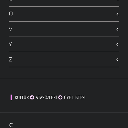
Ü
V
Y
Z
KÜLTÜR
ATASÖZLERI
ÜYE LISTESI
C