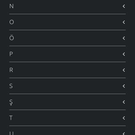
N
O
Ö
P
R
S
Ş
T
U