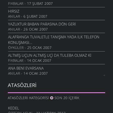
FIKRALAR
- 17 ŞUBAT 2007
HIRSIZ
ANILAR
- 6 ŞUBAT 2007
YAZUXTUR BABAN PARASINA DÖN GERİ
ANILAR
- 26 OCAK 2007
ALAFRANGA TUVALETLE TANIŞMA YADA İLK TELEFON
KONUŞMASI...
ÖYKÜLER
- 25 OCAK 2007
ALTMİŞ UÇUN ALTMİŞ UÇİ DA TULEBA OLMAZ Kİ
FIKRALAR
- 14 OCAK 2007
ANA BENI EVARSANA
ANILAR
- 14 OCAK 2007
ŞAVŞET KARISI
ATASÖZLERI
FIKRALAR
- 13 OCAK 2007
HOTO EMİ
ATASÖZLERI KATEGORISI
SON 20 İÇERIK
FIKRALAR
- 12 OCAK 2007
ENİŞ YOKUŞ AĞAC TAŞ
KEDEL
FIKRALAR
- 5 OCAK 2007