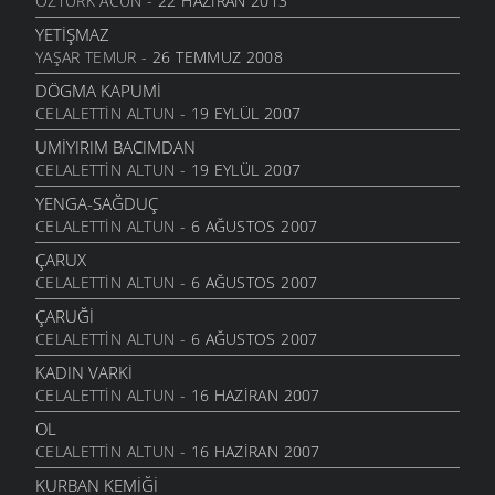
ÖZTÜRK ACUN
- 22 HAZIRAN 2013
ZENGİNININ DA PAXIRININ DA....
YETIŞMAZ
FIKRALAR
- 26 ARALIK 2006
YAŞAR TEMUR
- 26 TEMMUZ 2008
GIDER YAYLAYA YAYLAYA
DÖGMA KAPUMI
ŞIIRLER
- 28 TEMMUZ 2006
CELALETTIN ALTUN
- 19 EYLÜL 2007
PERIŞAN
UMIYIRIM BACIMDAN
ŞIIRLER
- 28 TEMMUZ 2006
CELALETTIN ALTUN
- 19 EYLÜL 2007
KIZ SEN BU ŞAVŞATIN NERESINDENSIN
YENGA-SAĞDUÇ
ŞIIRLER
- 28 TEMMUZ 2006
CELALETTIN ALTUN
- 6 AĞUSTOS 2007
DERYAMIDEN
ÇARUX
MANILER
- 28 TEMMUZ 2006
CELALETTIN ALTUN
- 6 AĞUSTOS 2007
ÇARUĞI
CELALETTIN ALTUN
- 6 AĞUSTOS 2007
KADIN VARKI
CELALETTIN ALTUN
- 16 HAZIRAN 2007
OL
CELALETTIN ALTUN
- 16 HAZIRAN 2007
KURBAN KEMIĞI