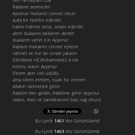
sen herseyden cok
Rabbimi sevmisdin
Aysenur mekanin cennet olsun
ayda bir telefon ederdin
halimi hatrimi sorar, selam ederdin
abim dualarini beklerim derdin
dualarim senin icin Ayşenur
Rabbim mekanini cennet eylesin
rahmet ve nur lar icinde yatasin
Efendimiz HZ.Muhammet(S.A.V)e
komsu olasin Ayşenur
Ekrem abin cok üzüldü
ama sitem etmem, isyan hic etmem
Allahin rahmetine gittin
Rabbim den geldin, Rabbime gittin Ayşenur
(ailesi, dost ve tanidiklarinin basi sag olsun)
Bu İçerik
1461
Kez Görüntülendi
Bu İçerik
1463
Kez Görüntülendi