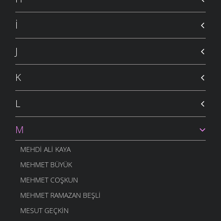
İ
J
K
L
M
MEHDI ALI KAYA
MEHMET BÜYÜK
MEHMET COŞKUN
MEHMET RAMAZAN BEŞLI
MESUT GEÇKIN