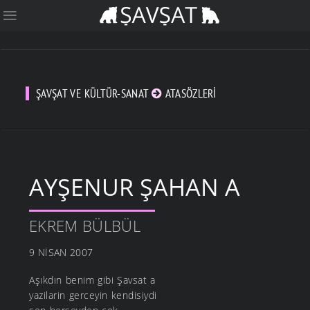
ŞAVŞAT VE KÜLTÜR-SANAT
ATASÖZLERI
AYŞENUR ŞAHAN A
EKREM BÜLBÜL
9 NISAN 2007
Aşıkdın benim gibi Şavsat a
yazilarin gerceyin kendisiydi