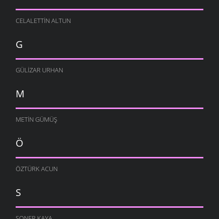
CELALETTIN ALTUN
G
GÜLIZAR URHAN
M
METIN GÜMÜŞ
Ö
ÖZTÜRK ACUN
S
SONER KAYA