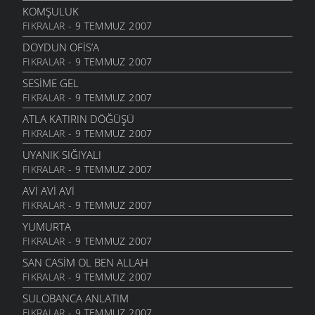
13 EYLÜL 2006
KOMŞULUK
FIKRALAR
- 9 TEMMUZ 2007
KIZ
12 EYLÜL 2006
DOYDUN OFIS’A
FIKRALAR
- 9 TEMMUZ 2007
KAÇKÇA
25 AĞUSTOS 2006
SESIME GEL
FIKRALAR
- 9 TEMMUZ 2007
QAYIŞA SOR
25 AĞUSTOS 2006
ATLA KATIRIN DÖĞÜŞÜ
FIKRALAR
- 9 TEMMUZ 2007
BINAN XAM ZANMIŞ
25 AĞUSTOS 2006
UYANIK SIĞIYALI
FIKRALAR
- 9 TEMMUZ 2007
KIMIN
25 AĞUSTOS 2006
AVI AVI AVI
FIKRALAR
- 9 TEMMUZ 2007
İBDIN ETMA
25 AĞUSTOS 2006
YUMURTA
FIKRALAR
- 9 TEMMUZ 2007
GOTUNA BAHMIYER
25 AĞUSTOS 2006
SAN CASIM OL BEN ALLAH
FIKRALAR
- 9 TEMMUZ 2007
SIYASILERE ITHAF
22 AĞUSTOS 2006
SULOBANCA ANLATIM
FIKRALAR
- 9 TEMMUZ 2007