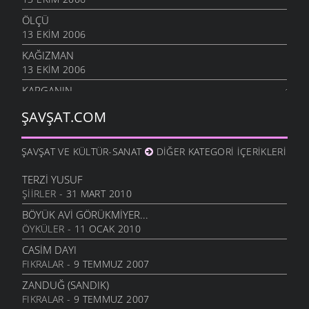
ÖLÇÜ
13 EKIM 2006
KAĞIZMAN
13 EKIM 2006
KARGANIN
8 EKIM 2006
ŞAVŞAT.COM
SIÇANDAN DOĞAN
7 EKIM 2006
ŞAVŞAT VE KÜLTÜR-SANAT
DIĞER KATEGORI İÇERIKLERI
URUSUN BEŞ KAPIKI
7 EKIM 2006
TERZI YUSUF
ŞIIRLER
- 31 MART 2010
HARMANA GIREN
7 EKIM 2006
BÖYÜK AVI GÖRÜKMIYER...
ÖYKÜLER
- 11 OCAK 2010
OTARDIĞIM DANA
7 EKIM 2006
CASIM DAYI
FIKRALAR
- 9 TEMMUZ 2007
HEM HIZAN
6 EKIM 2006
ZANDUĞ (SANDIK)
FIKRALAR
- 9 TEMMUZ 2007
SIZDE