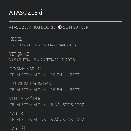
ŞAVŞET KARISI
ATASÖZLERI
FIKRALAR
- 13 OCAK 2007
HOTO EMİ
ATASÖZLERI KATEGORISI
SON 20 İÇERIK
FIKRALAR
- 12 OCAK 2007
ENİŞ YOKUŞ AĞAC TAŞ
KEDEL
FIKRALAR
- 5 OCAK 2007
ÖZTÜRK ACUN
- 22 HAZIRAN 2013
ZENGİNININ DA PAXIRININ DA....
YETIŞMAZ
FIKRALAR
- 26 ARALIK 2006
YAŞAR TEMUR
- 26 TEMMUZ 2008
GIDER YAYLAYA YAYLAYA
DÖGMA KAPUMI
ŞIIRLER
- 28 TEMMUZ 2006
CELALETTIN ALTUN
- 19 EYLÜL 2007
PERIŞAN
UMIYIRIM BACIMDAN
ŞIIRLER
- 28 TEMMUZ 2006
CELALETTIN ALTUN
- 19 EYLÜL 2007
KIZ SEN BU ŞAVŞATIN NERESINDENSIN
YENGA-SAĞDUÇ
ŞIIRLER
- 28 TEMMUZ 2006
CELALETTIN ALTUN
- 6 AĞUSTOS 2007
DERYAMIDEN
ÇARUX
MANILER
- 28 TEMMUZ 2006
CELALETTIN ALTUN
- 6 AĞUSTOS 2007
ÇARUĞI