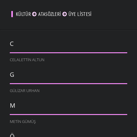
KÜLTÜR
ATASÖZLERI
ÜYE LISTESI
C
CELALETTIN ALTUN
G
GÜLIZAR URHAN
M
METIN GÜMÜŞ
Ö