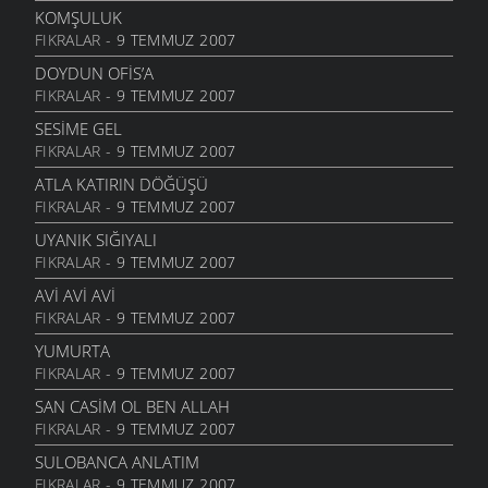
13 EYLÜL 2006
KOMŞULUK
FIKRALAR
- 9 TEMMUZ 2007
KIZ
12 EYLÜL 2006
DOYDUN OFIS’A
FIKRALAR
- 9 TEMMUZ 2007
KAÇKÇA
25 AĞUSTOS 2006
SESIME GEL
FIKRALAR
- 9 TEMMUZ 2007
QAYIŞA SOR
25 AĞUSTOS 2006
ATLA KATIRIN DÖĞÜŞÜ
FIKRALAR
- 9 TEMMUZ 2007
BINAN XAM ZANMIŞ
25 AĞUSTOS 2006
UYANIK SIĞIYALI
FIKRALAR
- 9 TEMMUZ 2007
KIMIN
25 AĞUSTOS 2006
AVI AVI AVI
FIKRALAR
- 9 TEMMUZ 2007
İBDIN ETMA
25 AĞUSTOS 2006
YUMURTA
FIKRALAR
- 9 TEMMUZ 2007
GOTUNA BAHMIYER
25 AĞUSTOS 2006
SAN CASIM OL BEN ALLAH
FIKRALAR
- 9 TEMMUZ 2007
SIYASILERE ITHAF
22 AĞUSTOS 2006
SULOBANCA ANLATIM
FIKRALAR
- 9 TEMMUZ 2007