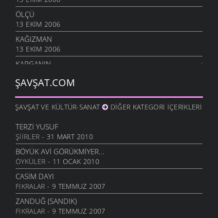
ÖLÇÜ
13 EKIM 2006
KAĞIZMAN
13 EKIM 2006
KARGANIN
8 EKIM 2006
ŞAVŞAT.COM
SIÇANDAN DOĞAN
7 EKIM 2006
ŞAVŞAT VE KÜLTÜR-SANAT
DIĞER KATEGORI İÇERIKLERI
URUSUN BEŞ KAPIKI
7 EKIM 2006
TERZI YUSUF
ŞIIRLER
- 31 MART 2010
HARMANA GIREN
7 EKIM 2006
BÖYÜK AVI GÖRÜKMIYER...
ÖYKÜLER
- 11 OCAK 2010
OTARDIĞIM DANA
7 EKIM 2006
CASIM DAYI
FIKRALAR
- 9 TEMMUZ 2007
HEM HIZAN
6 EKIM 2006
ZANDUĞ (SANDIK)
FIKRALAR
- 9 TEMMUZ 2007
SIZDE