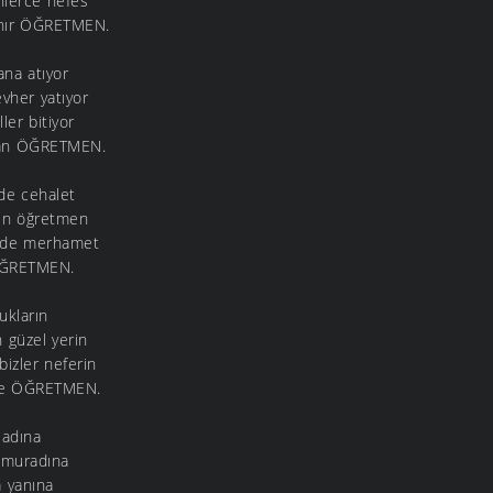
nlerce nefes
anır ÖĞRETMEN.
ana atıyor
vher yatıyor
ler bitiyor
ksan ÖĞRETMEN.
nde cehalet
sin öğretmen
özde merhamet
 ÖĞRETMEN.
ukların
 güzel yerin
izler neferin
nde ÖĞRETMEN.
 adına
 muradına
a yanına