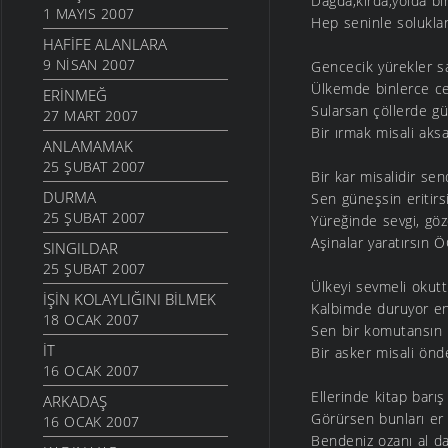
Dağda,kırda,yolda bi
1 MAYIS 2007
Hep seninle solukl
HAFIFE ALANLARA
9 NISAN 2007
Gencecik yürekler s
Ülkemde binlerce ce
ERINMEĞ
Sularsan çöllerde gül
27 MART 2007
Bir ırmak misali a
ANLAMAMAK
25 ŞUBAT 2007
Bir kar misalidir se
DURMA
Sen güneşsin eritir
25 ŞUBAT 2007
Yüreğinde sevgi, g
Aşinalar yaratırsın
SINGILDAR
25 ŞUBAT 2007
Ülkeyi sevmeli okutt
İŞIN KOLAYLIĞINI BILMEK
Kalbimde duruyor en
18 OCAK 2007
Sen bir komutansın b
İT
Bir asker misali ö
16 OCAK 2007
Ellerinde kitap barış
ARKADAŞ
Görürsen bunları er
16 OCAK 2007
Bendeniz ozanı al d