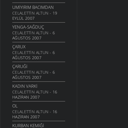
GIDER YAYLAYA YAYLAYA
UMIYIRIM BACIMDAN
ŞIIRLER
- 28 TEMMUZ 2006
CELALETTIN ALTUN
- 19
PERIŞAN
EYLÜL 2007
ŞIIRLER
- 28 TEMMUZ 2006
YENGA-SAĞDUÇ
KIZ SEN BU ŞAVŞATIN
CELALETTIN ALTUN
- 6
NERESINDENSIN
AĞUSTOS 2007
ŞIIRLER
- 28 TEMMUZ 2006
ÇARUX
DERYAMIDEN
CELALETTIN ALTUN
- 6
AĞUSTOS 2007
MANILER
- 28 TEMMUZ
2006
ÇARUĞI
CELALETTIN ALTUN
- 6
AĞUSTOS 2007
KADIN VARKI
CELALETTIN ALTUN
- 16
HAZIRAN 2007
OL
CELALETTIN ALTUN
- 16
HAZIRAN 2007
KURBAN KEMIĞI