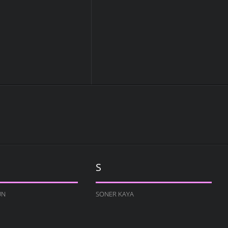
S
UN
SONER KAYA