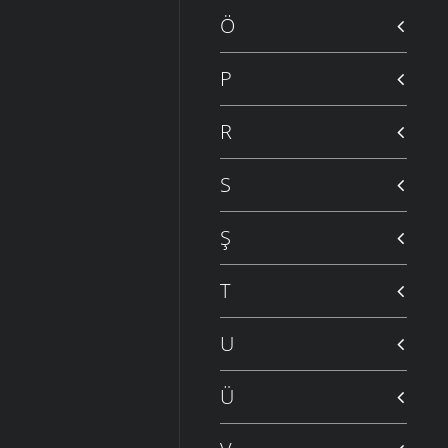
Ö
P
R
S
Ş
T
U
Ü