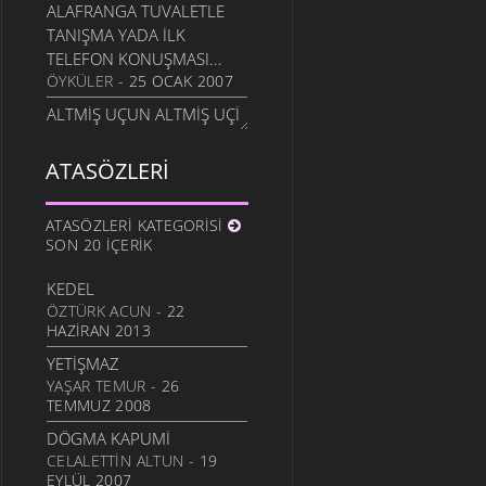
ALAFRANGA TUVALETLE
TANIŞMA YADA İLK
TELEFON KONUŞMASI...
ÖYKÜLER
- 25 OCAK 2007
ALTMİŞ UÇUN ALTMİŞ UÇİ
DA TULEBA OLMAZ Kİ
FIKRALAR
- 14 OCAK 2007
ATASÖZLERI
ANA BENI EVARSANA
ANILAR
- 14 OCAK 2007
ATASÖZLERI KATEGORISI
SON 20 İÇERIK
ŞAVŞET KARISI
FIKRALAR
- 13 OCAK 2007
KEDEL
HOTO EMİ
ÖZTÜRK ACUN
- 22
FIKRALAR
- 12 OCAK 2007
HAZIRAN 2013
ENİŞ YOKUŞ AĞAC TAŞ
YETIŞMAZ
FIKRALAR
- 5 OCAK 2007
YAŞAR TEMUR
- 26
TEMMUZ 2008
ZENGİNININ DA PAXIRININ
DA....
DÖGMA KAPUMI
FIKRALAR
CELALETTIN ALTUN
- 26 ARALIK 2006
- 19
EYLÜL 2007