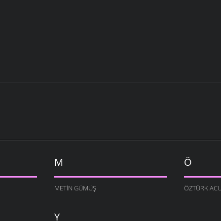
M
Ö
METIN GÜMÜŞ
ÖZTÜRK AC
Y