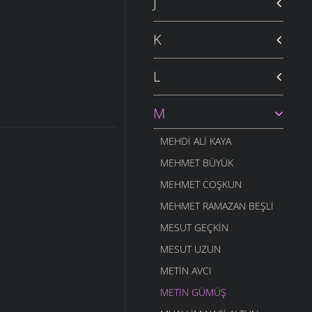
J
K
L
M
MEHDI ALI KAYA
MEHMET BÜYÜK
MEHMET COŞKUN
MEHMET RAMAZAN BEŞLI
MESUT GEÇKIN
MESUT UZUN
METIN AVCI
METIN GÜMÜŞ