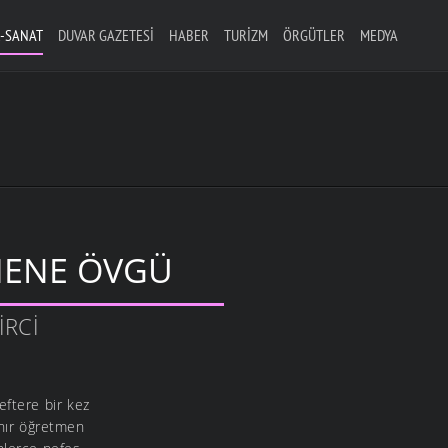
-SANAT
DUVAR GAZETESI
HABER
TURIZM
ÖRGÜTLER
MEDYA
ENE ÖVGÜ
IRCI
eftere bir kez
anır öğretmen