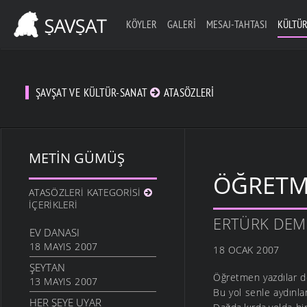
KÖYLER
GALERI
MESAJ-TAHTASI
KÜLTÜR
ŞAVŞAT VE KÜLTÜR-SANAT
ATASÖZLERI
METIN GÜMÜŞ
ÖĞRETM
ATASÖZLERI KATEGORISI
İÇERIKLERI
ERTÜRK DEM
EV DANASI
18 MAYIS 2007
18 OCAK 2007
ŞEYTAN
Öğretmen yazdılar d
13 MAYIS 2007
Bu yol senle aydınl
HER ŞEYE UYAR