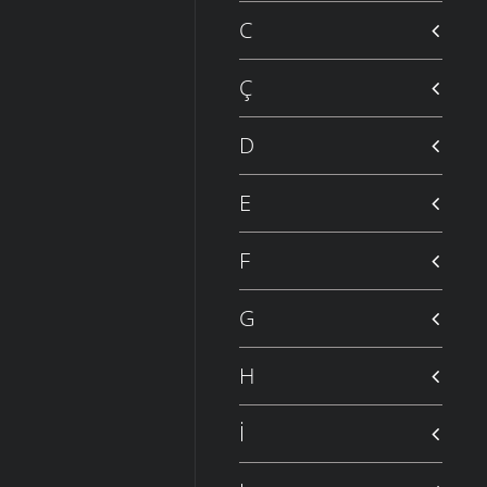
C
Ç
D
E
F
G
H
İ