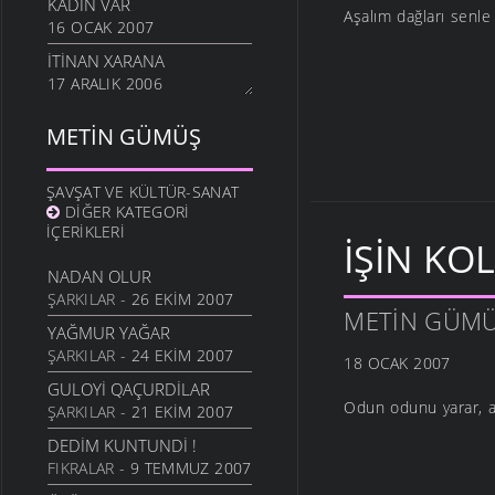
KADIN VAR
Aşalım dağları sen
16 OCAK 2007
İTINAN XARANA
17 ARALIK 2006
METIN GÜMÜŞ
ŞAVŞAT VE KÜLTÜR-SANAT
DIĞER KATEGORI
İÇERIKLERI
İŞIN KO
NADAN OLUR
ŞARKILAR
- 26 EKIM 2007
METIN GÜM
YAĞMUR YAĞAR
ŞARKILAR
- 24 EKIM 2007
18 OCAK 2007
GULOYI QAÇURDILAR
Odun odunu yarar, a
ŞARKILAR
- 21 EKIM 2007
DEDIM KUNTUNDI !
FIKRALAR
- 9 TEMMUZ 2007