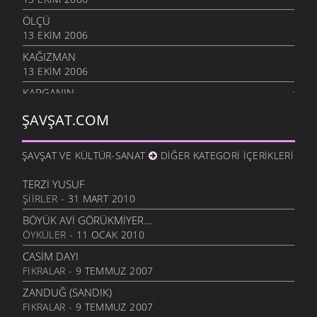
ÖLÇÜ
13 EKIM 2006
KAĞIZMAN
13 EKIM 2006
KARGANIN
8 EKIM 2006
ŞAVŞAT.COM
SIÇANDAN DOĞAN
7 EKIM 2006
ŞAVŞAT VE KÜLTÜR-SANAT
DIĞER KATEGORI İÇERIKLERI
URUSUN BEŞ KAPIKI
7 EKIM 2006
TERZI YUSUF
ŞIIRLER
- 31 MART 2010
HARMANA GIREN
7 EKIM 2006
BÖYÜK AVI GÖRÜKMIYER...
ÖYKÜLER
- 11 OCAK 2010
OTARDIĞIM DANA
7 EKIM 2006
CASIM DAYI
FIKRALAR
- 9 TEMMUZ 2007
HEM HIZAN
6 EKIM 2006
ZANDUĞ (SANDIK)
FIKRALAR
- 9 TEMMUZ 2007
SIZDE