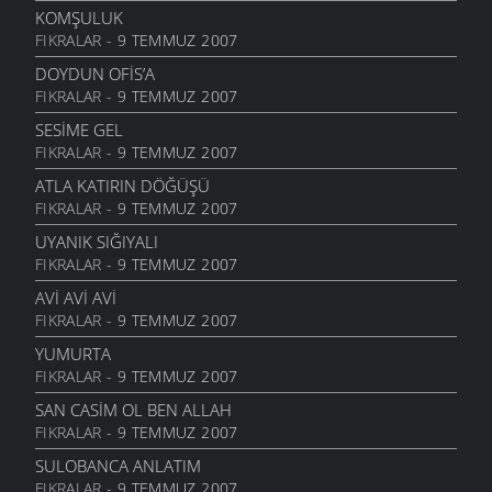
13 EYLÜL 2006
KOMŞULUK
FIKRALAR
- 9 TEMMUZ 2007
KIZ
12 EYLÜL 2006
DOYDUN OFIS’A
FIKRALAR
- 9 TEMMUZ 2007
KAÇKÇA
25 AĞUSTOS 2006
SESIME GEL
FIKRALAR
- 9 TEMMUZ 2007
QAYIŞA SOR
25 AĞUSTOS 2006
ATLA KATIRIN DÖĞÜŞÜ
FIKRALAR
- 9 TEMMUZ 2007
BINAN XAM ZANMIŞ
25 AĞUSTOS 2006
UYANIK SIĞIYALI
FIKRALAR
- 9 TEMMUZ 2007
KIMIN
25 AĞUSTOS 2006
AVI AVI AVI
FIKRALAR
- 9 TEMMUZ 2007
İBDIN ETMA
25 AĞUSTOS 2006
YUMURTA
FIKRALAR
- 9 TEMMUZ 2007
GOTUNA BAHMIYER
25 AĞUSTOS 2006
SAN CASIM OL BEN ALLAH
FIKRALAR
- 9 TEMMUZ 2007
SIYASILERE ITHAF
22 AĞUSTOS 2006
SULOBANCA ANLATIM
FIKRALAR
- 9 TEMMUZ 2007