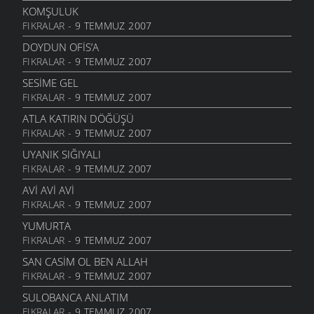
13 EYLÜL 2006
KOMŞULUK
FIKRALAR
- 9 TEMMUZ 2007
KIZ
12 EYLÜL 2006
DOYDUN OFIS’A
FIKRALAR
- 9 TEMMUZ 2007
KAÇKÇA
25 AĞUSTOS 2006
SESIME GEL
FIKRALAR
- 9 TEMMUZ 2007
QAYIŞA SOR
25 AĞUSTOS 2006
ATLA KATIRIN DÖĞÜŞÜ
FIKRALAR
- 9 TEMMUZ 2007
BINAN XAM ZANMIŞ
25 AĞUSTOS 2006
UYANIK SIĞIYALI
FIKRALAR
- 9 TEMMUZ 2007
KIMIN
25 AĞUSTOS 2006
AVI AVI AVI
FIKRALAR
- 9 TEMMUZ 2007
İBDIN ETMA
25 AĞUSTOS 2006
YUMURTA
FIKRALAR
- 9 TEMMUZ 2007
GOTUNA BAHMIYER
25 AĞUSTOS 2006
SAN CASIM OL BEN ALLAH
FIKRALAR
- 9 TEMMUZ 2007
SIYASILERE ITHAF
22 AĞUSTOS 2006
SULOBANCA ANLATIM
FIKRALAR
- 9 TEMMUZ 2007