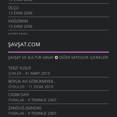
ÖLÇÜ
13 EKIM 2006
KAĞIZMAN
13 EKIM 2006
KARGANIN
8 EKIM 2006
ŞAVŞAT.COM
SIÇANDAN DOĞAN
7 EKIM 2006
ŞAVŞAT VE KÜLTÜR-SANAT
DIĞER KATEGORI İÇERIKLERI
URUSUN BEŞ KAPIKI
7 EKIM 2006
TERZI YUSUF
ŞIIRLER
- 31 MART 2010
HARMANA GIREN
7 EKIM 2006
BÖYÜK AVI GÖRÜKMIYER...
ÖYKÜLER
- 11 OCAK 2010
OTARDIĞIM DANA
7 EKIM 2006
CASIM DAYI
FIKRALAR
- 9 TEMMUZ 2007
HEM HIZAN
6 EKIM 2006
ZANDUĞ (SANDIK)
FIKRALAR
- 9 TEMMUZ 2007
SIZDE