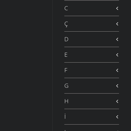
C
Ç
D
E
F
G
H
İ