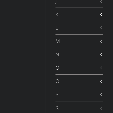
J
K
L
M
N
O
Ö
P
R