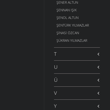
ŞENER ALTUN
ŞENNAN IŞIK
ŞENOL ALTUN
ŞENTÜRK YILMAZLAR
ŞINASI ÖZCAN
ŞÜKRAN YILMAZLAR
T
U
Ü
V
Y