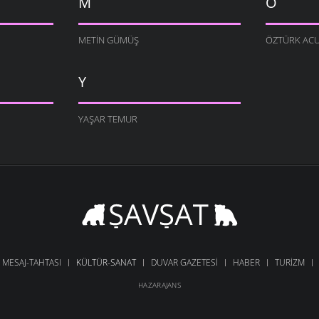
M
Ö
METIN GÜMÜŞ
ÖZTÜRK AC
Y
YAŞAR TEMUR
MESAJ-TAHTASI
KÜLTÜR-SANAT
DUVAR GAZETESI
HABER
TURIZM
HAZARAJANS