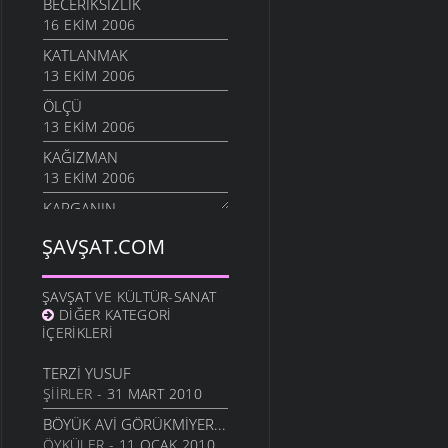
BECERIKSIZLIK
16 EKIM 2006
KATLANMAK
13 EKIM 2006
ÖLÇÜ
13 EKIM 2006
KAĞIZMAN
13 EKIM 2006
KARGANIN
8 EKIM 2006
ŞAVŞAT.COM
SIÇANDAN DOĞAN
7 EKIM 2006
ŞAVŞAT VE KÜLTÜR-SANAT
URUSUN BEŞ KAPIKI
DIĞER KATEGORI
7 EKIM 2006
İÇERIKLERI
HARMANA GIREN
TERZI YUSUF
7 EKIM 2006
ŞIIRLER
- 31 MART 2010
OTARDIĞIM DANA
BÖYÜK AVI GÖRÜKMIYER...
7 EKIM 2006
ÖYKÜLER
- 11 OCAK 2010