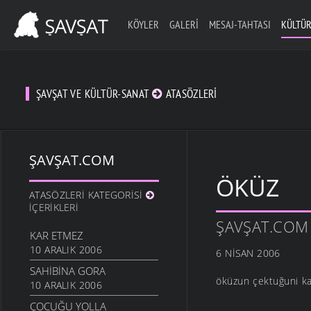
KÖYLER
GALERI
MESAJ-TAHTASI
KÜLTÜR
ŞAVŞAT VE KÜLTÜR-SANAT
ATASÖZLERI
ŞAVŞAT.COM
ÖKÜZ
ATASÖZLERI KATEGORISI
İÇERIKLERI
ŞAVŞAT.COM
KAR ETMEZ
10 ARALIK 2006
6 NISAN 2006
SAHIBINA GORA
öküzun çektuğuni kay
10 ARALIK 2006
ÇOCUĞU YOLLA