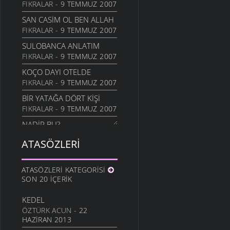
FIKRALAR
- 9 TEMMUZ 2007
SIYASILERE ITHAF
SAN CASIM OL BEN ALLAH
22 AĞUSTOS 2006
FIKRALAR
- 9 TEMMUZ 2007
EV TANASI
SULOBANCA ANLATIM
1 TEMMUZ 2006
FIKRALAR
- 9 TEMMUZ 2007
NA DEMAXDUR?
KOÇO DAYI OTELDE
7 HAZIRAN 2006
FIKRALAR
- 9 TEMMUZ 2007
ÖKÜZ ALI PAŞANIN
BIR YATAĞA DÖRT KIŞI
7 HAZIRAN 2006
FIKRALAR
- 9 TEMMUZ 2007
KAFESEKI
NADİR BU?
7 HAZIRAN 2006
FIKRALAR
- 9 TEMMUZ 2007
ATASÖZLERI
EL MÜFRIZIM
TILKI TAVUĞU KAPINCA
7 HAZIRAN 2006
FIKRALAR
- 9 TEMMUZ 2007
ATASÖZLERI KATEGORISI
TAVUK VAR
CINALLI ILE POŞA
SON 20 İÇERIK
10 MAYIS 2006
FIKRALAR
- 9 TEMMUZ 2007
KEÇI
KEDEL
LAĞAP TAKMA
1 MAYIS 2006
ÖZTÜRK ACUN
- 22
FIKRALAR
- 9 TEMMUZ 2007
HAZIRAN 2013
TUZ
MEMLEKET HAVASI