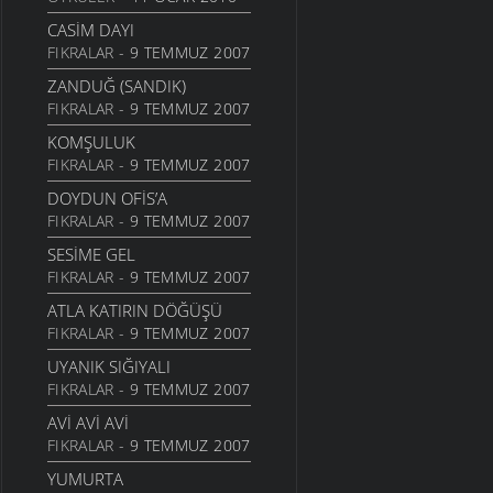
HEM HIZAN
CASIM DAYI
6 EKIM 2006
FIKRALAR
- 9 TEMMUZ 2007
SIZDE
ZANDUĞ (SANDIK)
13 EYLÜL 2006
FIKRALAR
- 9 TEMMUZ 2007
KIZ
KOMŞULUK
12 EYLÜL 2006
FIKRALAR
- 9 TEMMUZ 2007
KAÇKÇA
DOYDUN OFIS’A
25 AĞUSTOS 2006
FIKRALAR
- 9 TEMMUZ 2007
QAYIŞA SOR
SESIME GEL
25 AĞUSTOS 2006
FIKRALAR
- 9 TEMMUZ 2007
BINAN XAM ZANMIŞ
ATLA KATIRIN DÖĞÜŞÜ
25 AĞUSTOS 2006
FIKRALAR
- 9 TEMMUZ 2007
KIMIN
UYANIK SIĞIYALI
25 AĞUSTOS 2006
FIKRALAR
- 9 TEMMUZ 2007
İBDIN ETMA
AVI AVI AVI
25 AĞUSTOS 2006
FIKRALAR
- 9 TEMMUZ 2007
GOTUNA BAHMIYER
YUMURTA
25 AĞUSTOS 2006