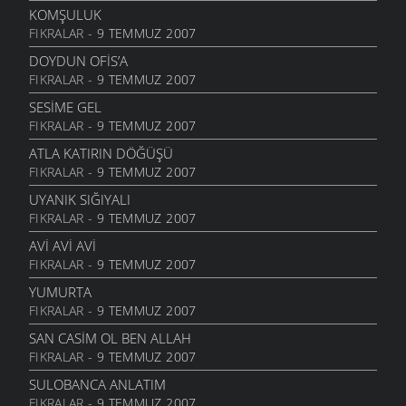
13 EYLÜL 2006
KOMŞULUK
FIKRALAR
- 9 TEMMUZ 2007
KIZ
12 EYLÜL 2006
DOYDUN OFIS’A
FIKRALAR
- 9 TEMMUZ 2007
KAÇKÇA
25 AĞUSTOS 2006
SESIME GEL
FIKRALAR
- 9 TEMMUZ 2007
QAYIŞA SOR
25 AĞUSTOS 2006
ATLA KATIRIN DÖĞÜŞÜ
FIKRALAR
- 9 TEMMUZ 2007
BINAN XAM ZANMIŞ
25 AĞUSTOS 2006
UYANIK SIĞIYALI
FIKRALAR
- 9 TEMMUZ 2007
KIMIN
25 AĞUSTOS 2006
AVI AVI AVI
FIKRALAR
- 9 TEMMUZ 2007
İBDIN ETMA
25 AĞUSTOS 2006
YUMURTA
FIKRALAR
- 9 TEMMUZ 2007
GOTUNA BAHMIYER
25 AĞUSTOS 2006
SAN CASIM OL BEN ALLAH
FIKRALAR
- 9 TEMMUZ 2007
SIYASILERE ITHAF
22 AĞUSTOS 2006
SULOBANCA ANLATIM
FIKRALAR
- 9 TEMMUZ 2007