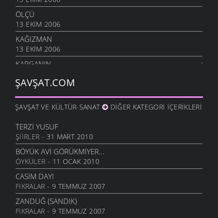
ÖLÇÜ
13 EKIM 2006
KAĞIZMAN
13 EKIM 2006
KARGANIN
8 EKIM 2006
ŞAVŞAT.COM
SIÇANDAN DOĞAN
7 EKIM 2006
ŞAVŞAT VE KÜLTÜR-SANAT
DIĞER KATEGORI İÇERIKLERI
URUSUN BEŞ KAPIKI
7 EKIM 2006
TERZI YUSUF
ŞIIRLER
- 31 MART 2010
HARMANA GIREN
7 EKIM 2006
BÖYÜK AVI GÖRÜKMIYER...
ÖYKÜLER
- 11 OCAK 2010
OTARDIĞIM DANA
7 EKIM 2006
CASIM DAYI
FIKRALAR
- 9 TEMMUZ 2007
HEM HIZAN
6 EKIM 2006
ZANDUĞ (SANDIK)
FIKRALAR
- 9 TEMMUZ 2007
SIZDE