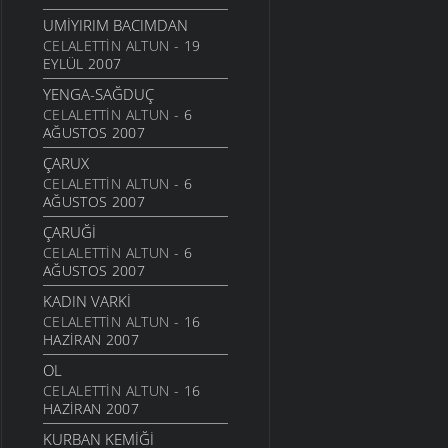
GIDER YAYLAYA YAYLAYA
UMIYIRIM BACIMDAN
ŞIIRLER
- 28 TEMMUZ 2006
CELALETTIN ALTUN
- 19
PERIŞAN
EYLÜL 2007
ŞIIRLER
- 28 TEMMUZ 2006
YENGA-SAĞDUÇ
KIZ SEN BU ŞAVŞATIN
CELALETTIN ALTUN
- 6
NERESINDENSIN
AĞUSTOS 2007
ŞIIRLER
- 28 TEMMUZ 2006
ÇARUX
DERYAMIDEN
CELALETTIN ALTUN
- 6
AĞUSTOS 2007
MANILER
- 28 TEMMUZ
2006
ÇARUĞI
CELALETTIN ALTUN
- 6
AĞUSTOS 2007
KADIN VARKI
CELALETTIN ALTUN
- 16
HAZIRAN 2007
OL
CELALETTIN ALTUN
- 16
HAZIRAN 2007
KURBAN KEMIĞI