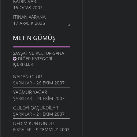
KADIN VAR
16 OCAK 2007
İTINAN XARANA
17 ARALIK 2006
METIN GÜMÜŞ
ŞAVŞAT VE KÜLTÜR-SANAT
DIĞER KATEGORI
İÇERIKLERI
NADAN OLUR
ŞARKILAR
- 26 EKIM 2007
YAĞMUR YAĞAR
ŞARKILAR
- 24 EKIM 2007
GULOYI QAÇURDILAR
ŞARKILAR
- 21 EKIM 2007
DEDIM KUNTUNDI !
FIKRALAR
- 9 TEMMUZ 2007