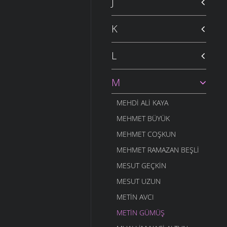
J
K
L
M
MEHDI ALI KAYA
MEHMET BÜYÜK
MEHMET COŞKUN
MEHMET RAMAZAN BEŞLI
MESUT GEÇKIN
MESUT UZUN
METIN AVCI
METIN GÜMÜŞ