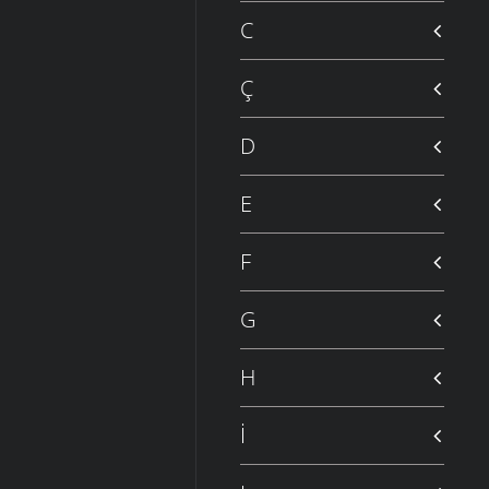
C
Ç
D
E
F
G
H
İ