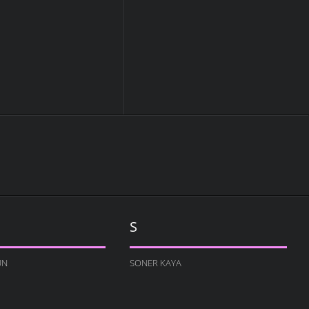
S
UN
SONER KAYA