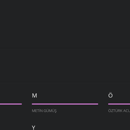
M
Ö
METIN GÜMÜŞ
ÖZTÜRK AC
Y