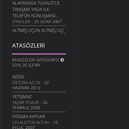
ALAFRANGA TUVALETLE
TANIŞMA YADA İLK
TELEFON KONUŞMASI...
ÖYKÜLER
- 25 OCAK 2007
ALTMİŞ UÇUN ALTMİŞ UÇİ
DA TULEBA OLMAZ Kİ
FIKRALAR
- 14 OCAK 2007
ATASÖZLERI
ANA BENI EVARSANA
ANILAR
- 14 OCAK 2007
ATASÖZLERI KATEGORISI
SON 20 İÇERIK
ŞAVŞET KARISI
FIKRALAR
- 13 OCAK 2007
KEDEL
HOTO EMİ
ÖZTÜRK ACUN
- 22
FIKRALAR
- 12 OCAK 2007
HAZIRAN 2013
ENİŞ YOKUŞ AĞAC TAŞ
YETIŞMAZ
FIKRALAR
- 5 OCAK 2007
YAŞAR TEMUR
- 26
TEMMUZ 2008
ZENGİNININ DA PAXIRININ
DA....
DÖGMA KAPUMI
FIKRALAR
CELALETTIN ALTUN
- 26 ARALIK 2006
- 19
EYLÜL 2007