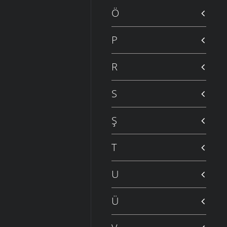
Ö
P
R
S
Ş
T
U
Ü