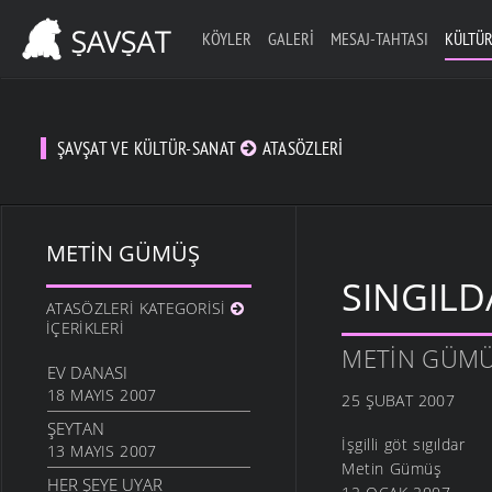
KÖYLER
GALERI
MESAJ-TAHTASI
KÜLTÜR
ŞAVŞAT VE KÜLTÜR-SANAT
ATASÖZLERI
METIN GÜMÜŞ
SINGILD
ATASÖZLERI KATEGORISI
İÇERIKLERI
METIN GÜM
EV DANASI
18 MAYIS 2007
25 ŞUBAT 2007
ŞEYTAN
İşgilli göt sıgıldar
13 MAYIS 2007
Metin Gümüş
HER ŞEYE UYAR