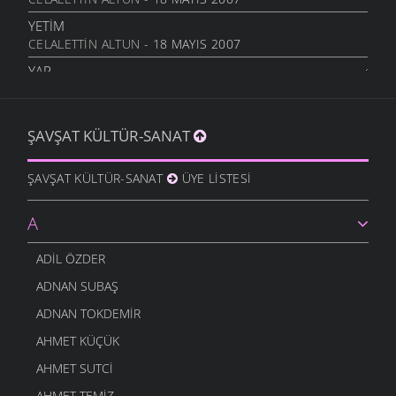
YETIM
CELALETTIN ALTUN
- 18 MAYIS 2007
YAR
CELALETTIN ALTUN
- 18 MAYIS 2007
SIGARA SARMA YARIM
ŞAVŞAT KÜLTÜR-SANAT
CELALETTIN ALTUN
- 13 MAYIS 2007
SIGARAMIN DUMANI
ŞAVŞAT KÜLTÜR-SANAT
ÜYE LISTESI
CELALETTIN ALTUN
- 13 MAYIS 2007
YARIM
A
CELALETTIN ALTUN
- 13 MAYIS 2007
BAHÇELERDE MOR MENI
ADIL ÖZDER
CELALETTIN ALTUN
- 13 MAYIS 2007
ADNAN SUBAŞ
ADNAN TOKDEMIR
AHMET KÜÇÜK
AHMET SUTCI
AHMET TEMIZ