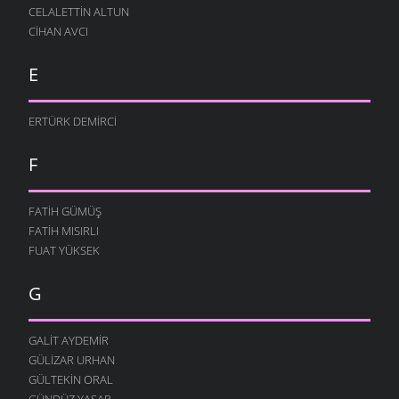
CELALETTIN ALTUN
CIHAN AVCI
E
ERTÜRK DEMIRCI
F
FATIH GÜMÜŞ
FATIH MISIRLI
FUAT YÜKSEK
G
GALIT AYDEMIR
GÜLIZAR URHAN
GÜLTEKIN ORAL
GÜNDÜZ YAŞAR