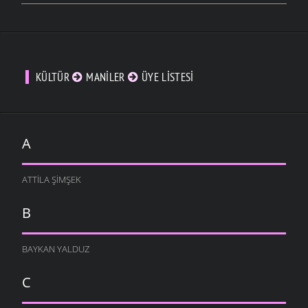
KÜLTÜR
MANILER
ÜYE LISTESI
A
ATTILA ŞIMŞEK
B
BAYKAN YALDUZ
C