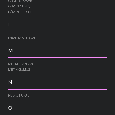
GÜNDÜZ YAŞAR
GÜVEN GÜNEŞ
GÜVEN KESKIN
İ
İBRAHIM ALTUNAL
M
MEHMET AYHAN
METIN GÜMÜŞ
N
NEDRET URAL
O