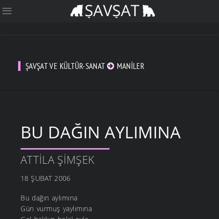
ŞAVŞAT VE KÜLTÜR-SANAT
MANILER
BU DAĞIN AYLIMINA
ATTILA ŞIMŞEK
18 ŞUBAT 2006
Bu dağın aylımına
Gün vurmuş yaylımına