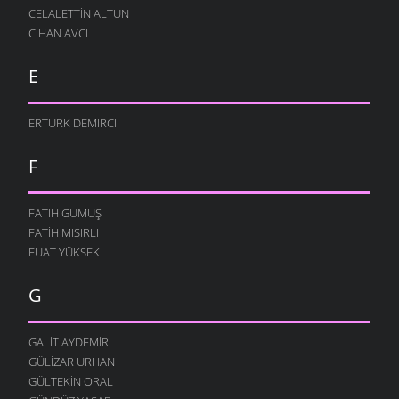
CELALETTIN ALTUN
CIHAN AVCI
E
ERTÜRK DEMIRCI
F
FATIH GÜMÜŞ
FATIH MISIRLI
FUAT YÜKSEK
G
GALIT AYDEMIR
GÜLIZAR URHAN
GÜLTEKIN ORAL