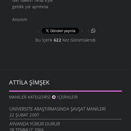
Gel hakkın helal eyle
geldik yol ayrımına
Anonim
Bu İçerik
622
Kez Görüntülendi
ATTILA ŞIMŞEK
MANILER KATEGORISI
İÇERIKLERI
ÜNIVERSITE ARAŞTIRMASINDA ŞAVŞAT MANILERI
22 ŞUBAT 2007
AYVANDA YÜRÜR DURUR
28 TEMMUZ 2006