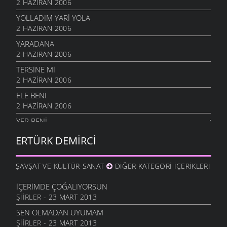
2 HAZIRAN 2006
YOLLADIM YARI YOLA
2 HAZIRAN 2006
YARADANA
2 HAZIRAN 2006
TERSİNE Mİ
2 HAZIRAN 2006
ELE BENI
2 HAZIRAN 2006
YER BENI
2 HAZIRAN 2006
ERTÜRK DEMIRCI
EĞILDIM TAŞA BAKTIM
2 HAZIRAN 2006
ŞAVŞAT VE KÜLTÜR-SANAT
DIĞER KATEGORI İÇERIKLERI
GÖZLERIM
2 HAZIRAN 2006
İÇERIMDE ÇOĞALIYORSUN
ŞIIRLER
- 23 MART 2013
TÜLBENDI ISLATMIŞAM
2 HAZIRAN 2006
SEN OLMADAN UYUMAM
ŞIIRLER
- 23 MART 2013
TAK YARIM