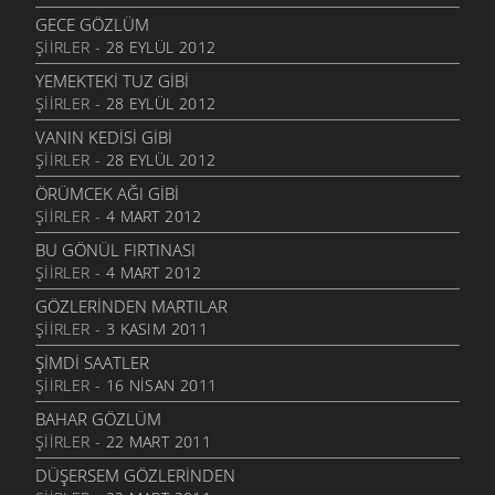
2 HAZIRAN 2006
GECE GÖZLÜM
ŞIIRLER
- 28 EYLÜL 2012
BAHÇESIZ BARSIZ ADAM
2 HAZIRAN 2006
YEMEKTEKI TUZ GIBI
ŞIIRLER
- 28 EYLÜL 2012
SENDE YAR
2 HAZIRAN 2006
VANIN KEDISI GIBI
ŞIIRLER
- 28 EYLÜL 2012
GÜL DÜĞÜMÜ
2 HAZIRAN 2006
ÖRÜMCEK AĞI GIBI
ŞIIRLER
- 4 MART 2012
YARALIDIR
2 HAZIRAN 2006
BU GÖNÜL FIRTINASI
ŞIIRLER
- 4 MART 2012
YAKAN YAR
2 HAZIRAN 2006
GÖZLERINDEN MARTILAR
ŞIIRLER
- 3 KASIM 2011
BİR YÜZDEN
2 HAZIRAN 2006
ŞIMDI SAATLER
ŞIIRLER
- 16 NISAN 2011
YAYILAN
2 HAZIRAN 2006
BAHAR GÖZLÜM
ŞIIRLER
- 22 MART 2011
YÜZ BENDEN
2 HAZIRAN 2006
DÜŞERSEM GÖZLERINDEN