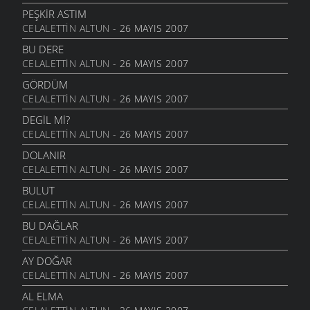
ŞIIRLER
- 23 EYLÜL 2010
PEŞKIR ASTIM
CELALETTIN ALTUN
- 26 MAYIS 2007
HAYALIN
ŞIIRLER
- 20 AĞUSTOS 2010
BU DERE
CELALETTIN ALTUN
- 26 MAYIS 2007
DIRHEM DIRHEM
ŞIIRLER
- 22 TEMMUZ 2010
GÖRDÜM
CELALETTIN ALTUN
- 26 MAYIS 2007
GEZELIM SAHILI
ŞIIRLER
- 28 HAZIRAN 2010
DEGIL MI?
CELALETTIN ALTUN
- 26 MAYIS 2007
SEN VARSIN BU ŞEHIRDE
ŞIIRLER
- 10 HAZIRAN 2010
DOLANIR
CELALETTIN ALTUN
- 26 MAYIS 2007
SEVDANIN PANAYIRI
ŞIIRLER
- 23 MAYIS 2010
BULUT
CELALETTIN ALTUN
- 26 MAYIS 2007
BITMEZ BU AĞLAYIŞLAR
ŞIIRLER
- 7 MAYIS 2010
BU DAĞLAR
CELALETTIN ALTUN
- 26 MAYIS 2007
NAZAR BONCUĞU GIBI
ŞIIRLER
- 25 NISAN 2010
AY DOĞAR
CELALETTIN ALTUN
- 26 MAYIS 2007
YALANMIŞ
ŞIIRLER
- 10 NISAN 2010
AL ELMA