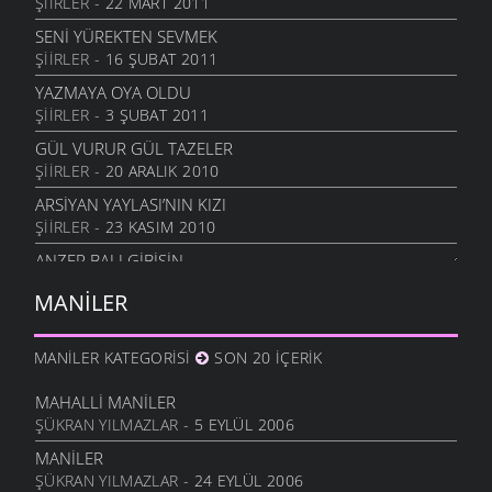
ŞIIRLER
- 22 MART 2011
YAR ACISIN
2 HAZIRAN 2006
SENI YÜREKTEN SEVMEK
ŞIIRLER
- 16 ŞUBAT 2011
GETTI GEDANIM GETTI
26 ARALIK 2005
YAZMAYA OYA OLDU
ŞIIRLER
- 3 ŞUBAT 2011
VAY BENI VAYLAR BENI
26 ARALIK 2005
GÜL VURUR GÜL TAZELER
ŞIIRLER
- 20 ARALIK 2010
ARSIYAN YAYLASI’NIN KIZI
ŞIIRLER
- 23 KASIM 2010
ANZER BALI GIBISIN
ŞIIRLER
- 19 KASIM 2010
MANILER
SEVERIM İSTANBULU
ŞIIRLER
- 14 EKIM 2010
MANILER KATEGORISI
SON 20 İÇERIK
GÖZLER SESSIZ AĞLADI
ŞIIRLER
- 10 EKIM 2010
MAHALLI MANILER
ŞÜKRAN YILMAZLAR
- 5 EYLÜL 2006
İÇIMDE SAKLIYORUM
ŞIIRLER
- 29 EYLÜL 2010
MANILER
ŞÜKRAN YILMAZLAR
- 24 EYLÜL 2006
SENSIZIM ŞIMDI