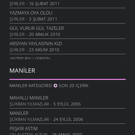
ŞIIRLER
- 16 ŞUBAT 2011
GETTI GEDANIM GETTI
26 ARALIK 2005
YAZMAYA OYA OLDU
ŞIIRLER
- 3 ŞUBAT 2011
VAY BENI VAYLAR BENI
26 ARALIK 2005
GÜL VURUR GÜL TAZELER
ŞIIRLER
- 20 ARALIK 2010
ARSIYAN YAYLASI’NIN KIZI
ŞIIRLER
- 23 KASIM 2010
ANZER BALI GIBISIN
ŞIIRLER
- 19 KASIM 2010
MANILER
SEVERIM İSTANBULU
ŞIIRLER
- 14 EKIM 2010
MANILER KATEGORISI
SON 20 İÇERIK
GÖZLER SESSIZ AĞLADI
ŞIIRLER
- 10 EKIM 2010
MAHALLI MANILER
ŞÜKRAN YILMAZLAR
- 5 EYLÜL 2006
İÇIMDE SAKLIYORUM
ŞIIRLER
- 29 EYLÜL 2010
MANILER
ŞÜKRAN YILMAZLAR
- 24 EYLÜL 2006
SENSIZIM ŞIMDI
ŞIIRLER
- 23 EYLÜL 2010
PEŞKIR ASTIM
CELALETTIN ALTUN
- 26 MAYIS 2007