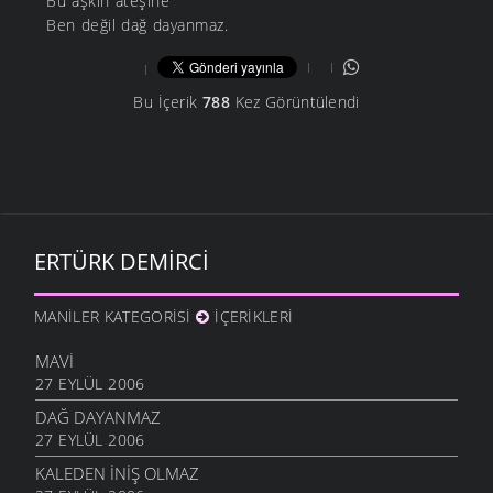
Bu aşkın ateşine
Ben değil dağ dayanmaz.
Bu İçerik
788
Kez Görüntülendi
ERTÜRK DEMIRCI
MANILER KATEGORISI
İÇERIKLERI
MAVI
27 EYLÜL 2006
DAĞ DAYANMAZ
27 EYLÜL 2006
KALEDEN INIŞ OLMAZ