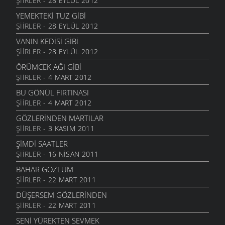
ŞIIRLER
- 28 EYLÜL 2012
BAHÇESIZ BARSIZ ADAM
2 HAZIRAN 2006
YEMEKTEKI TUZ GIBI
ŞIIRLER
- 28 EYLÜL 2012
SENDE YAR
2 HAZIRAN 2006
VANIN KEDISI GIBI
ŞIIRLER
- 28 EYLÜL 2012
GÜL DÜĞÜMÜ
2 HAZIRAN 2006
ÖRÜMCEK AĞI GIBI
ŞIIRLER
- 4 MART 2012
YARALIDIR
2 HAZIRAN 2006
BU GÖNÜL FIRTINASI
ŞIIRLER
- 4 MART 2012
YAKAN YAR
2 HAZIRAN 2006
GÖZLERINDEN MARTILAR
ŞIIRLER
- 3 KASIM 2011
BİR YÜZDEN
2 HAZIRAN 2006
ŞIMDI SAATLER
ŞIIRLER
- 16 NISAN 2011
YAYILAN
2 HAZIRAN 2006
BAHAR GÖZLÜM
ŞIIRLER
- 22 MART 2011
YÜZ BENDEN
2 HAZIRAN 2006
DÜŞERSEM GÖZLERINDEN
ŞIIRLER
- 22 MART 2011
YAR ACISIN
2 HAZIRAN 2006
SENI YÜREKTEN SEVMEK