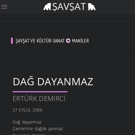
ŞAVŞAT VE KÜLTÜR-SANAT
MANILER
DAĞ DAYANMAZ
ERTÜRK DEMIRCI
27 EYLÜL 2006
Dağ dayanmaz
Zannetme dağda yanmaz