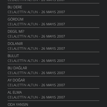
HAYALIN
ŞIIRLER
- 20 AĞUSTOS 2010
BU DERE
CELALETTIN ALTUN
- 26 MAYIS 2007
DIRHEM DIRHEM
ŞIIRLER
- 22 TEMMUZ 2010
GÖRDÜM
CELALETTIN ALTUN
- 26 MAYIS 2007
GEZELIM SAHILI
ŞIIRLER
- 28 HAZIRAN 2010
DEGIL MI?
CELALETTIN ALTUN
- 26 MAYIS 2007
SEN VARSIN BU ŞEHIRDE
ŞIIRLER
- 10 HAZIRAN 2010
DOLANIR
CELALETTIN ALTUN
- 26 MAYIS 2007
SEVDANIN PANAYIRI
ŞIIRLER
- 23 MAYIS 2010
BULUT
CELALETTIN ALTUN
- 26 MAYIS 2007
BITMEZ BU AĞLAYIŞLAR
ŞIIRLER
- 7 MAYIS 2010
BU DAĞLAR
CELALETTIN ALTUN
- 26 MAYIS 2007
NAZAR BONCUĞU GIBI
ŞIIRLER
- 25 NISAN 2010
AY DOĞAR
CELALETTIN ALTUN
- 26 MAYIS 2007
YALANMIŞ
ŞIIRLER
- 10 NISAN 2010
AL ELMA
CELALETTIN ALTUN
- 26 MAYIS 2007
İNADINA YAŞAMAK
ŞIIRLER
- 30 MART 2010
ODA YANSIN