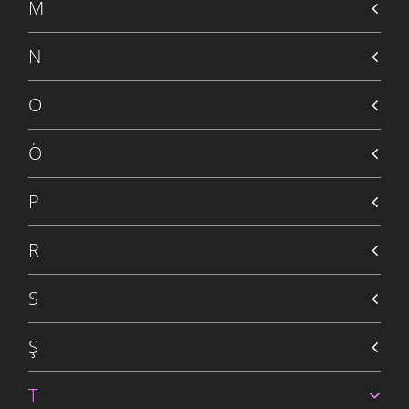
M
N
O
Ö
P
R
S
Ş
T