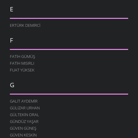
E
ERTÜRK DEMIRCI
F
FATIH GÜMÜŞ
FATIH MISIRLI
FUAT YÜKSEK
G
GALIT AYDEMIR
GÜLIZAR URHAN
GÜLTEKIN ORAL
GÜNDÜZ YAŞAR
GÜVEN GÜNEŞ
GÜVEN KESKIN