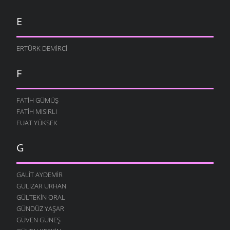
E
ERTÜRK DEMIRCI
F
FATIH GÜMÜŞ
FATIH MISIRLI
FUAT YÜKSEK
G
GALIT AYDEMIR
GÜLIZAR URHAN
GÜLTEKIN ORAL
GÜNDÜZ YAŞAR
GÜVEN GÜNEŞ