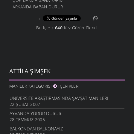
ÇOK BAKMA BANA YARİM
ARKANDA BABAN DURUR
Bu İçerik
640
Kez Görüntülendi
ATTILA ŞIMŞEK
MANILER KATEGORISI
İÇERIKLERI
ÜNIVERSITE ARAŞTIRMASINDA ŞAVŞAT MANILERI
22 ŞUBAT 2007
AYVANDA YÜRÜR DURUR
28 TEMMUZ 2006
BALKONDAN BALKONAYIZ