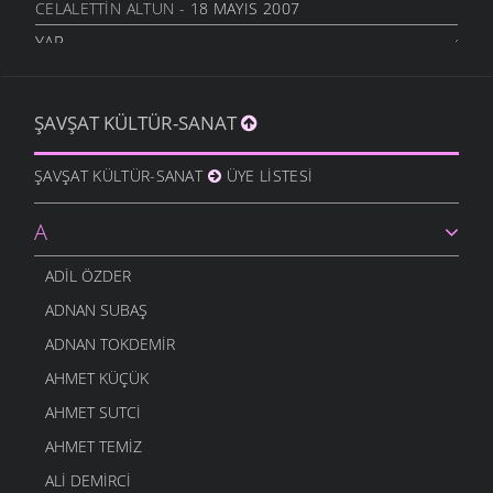
CELALETTIN ALTUN
- 18 MAYIS 2007
YAR
CELALETTIN ALTUN
- 18 MAYIS 2007
SIGARA SARMA YARIM
ŞAVŞAT KÜLTÜR-SANAT
CELALETTIN ALTUN
- 13 MAYIS 2007
SIGARAMIN DUMANI
ŞAVŞAT KÜLTÜR-SANAT
ÜYE LISTESI
CELALETTIN ALTUN
- 13 MAYIS 2007
YARIM
A
CELALETTIN ALTUN
- 13 MAYIS 2007
BAHÇELERDE MOR MENI
ADIL ÖZDER
CELALETTIN ALTUN
- 13 MAYIS 2007
ADNAN SUBAŞ
ADNAN TOKDEMIR
AHMET KÜÇÜK
AHMET SUTCI
AHMET TEMIZ
ALI DEMIRCI