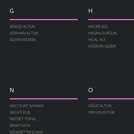
2010
G
H
ZAMAN KIRALIKMIŞ MEĞER
İSMET ACI
- 9 OCAK 2010
GÖKÇE ALTUN
HACER GÜL
DÜŞÜNCEYI BEYNI İLE
GÖKHAN ALTUN
HASAN DURSUN
BEYNIMIZE KAZDI
GÜVEN KESKIN
HILAL ACI
İSMET ACI
- 9 OCAK 2010
HÜSEYIN GEZER
KÖYE GIDELIM
İSMET ACI
- 9 OCAK 2010
N
O
NACI SUAT SAYMAZ
OĞUZ ALTUN
NECATI KUŞ
ORKUN BÜYÜK
NECDET TOPAL
NIHAT KAYA
NIZAMETTIN İLHAN