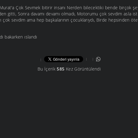
urat'a Çok Sevmek bitirir insanı Nerden bilecektiki bende birçok şe
en gitti, Sonra davamı devamı olmadı, Motorumu çok sevdim asla is
 çok sevdim ama hep başkalarının çocuklarıydı, Birde hepsinden öte
ıldı bakarken ıslandı
Bu İçerik
585
Kez Görüntülendi