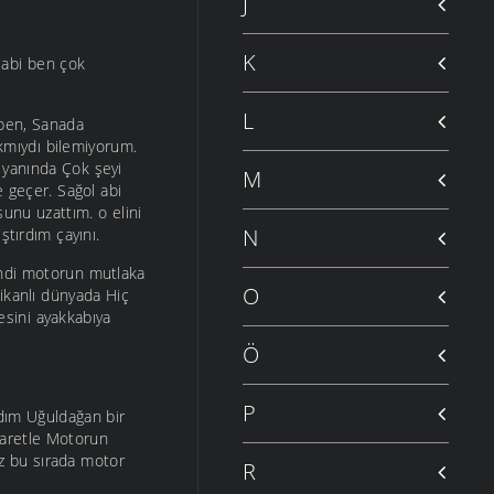
J
K
i abi ben çok
L
 ben, Sanada
kmıydı bilemiyorum.
 yanında Çok şeyi
M
e geçer. Sağol abi
unu uzattım. o elini
N
ştırdım çayını.
endi motorun mutlaka
O
ikanlı dünyada Hiç
sini ayakkabıya
Ö
P
ldım Uğuldağan bir
saretle Motorun
kez bu sırada motor
R