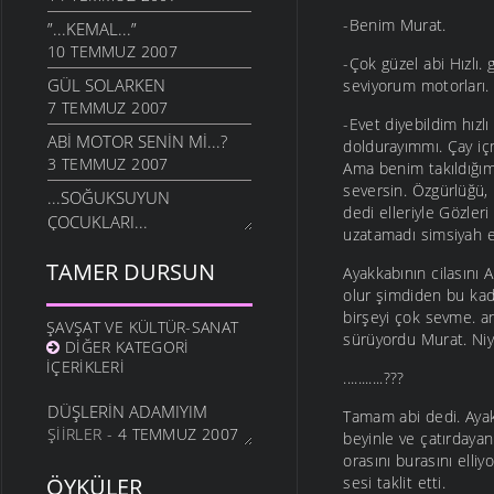
-Benim Murat.
”...KEMAL...”
10 TEMMUZ 2007
-Çok güzel abi Hızlı.
GÜL SOLARKEN
seviyorum motorları.
7 TEMMUZ 2007
-Evet diyebildim hız
ABI MOTOR SENIN MI...?
doldurayımmı. Çay iç
3 TEMMUZ 2007
Ama benim takıldığım
seversin. Özgürlüğü, 
...SOĞUKSUYUN
dedi elleriyle Gözler
ÇOCUKLARI...
uzatamadı simsiyah el
3 TEMMUZ 2007
TAMER DURSUN
Ayakkabının cilasını
MELEKLER AĞLADI
olur şimdiden bu kad
18 TEMMUZ 2006
birşeyi çok sevme. a
ŞAVŞAT VE KÜLTÜR-SANAT
sürüyordu Murat. Niy
DIĞER KATEGORI
İÇERIKLERI
...........???
DÜŞLERIN ADAMIYIM
Tamam abi dedi. Ayak
ŞIIRLER
- 4 TEMMUZ 2007
beyinle ve çatırdaya
orasını burasını elli
ÖYKÜLER
sesi taklit etti.