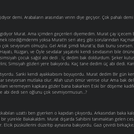
 gidiyor demi. Arabaların arasından vınnn diye geçiyor. Çok pahalı dem
lı gidiyor Murat. Ama içimden geçenleri diyemedim. Murat çay içecem
mek istediğimdenmi yoksa Murat!n seri ateş gibi sorularından Kaçma
 çok seviyorum olmuştu. Gel Anlat şimdi Murat'a; Bak bunu sevrsen.
Hayatı, Rüzgarı, ve Öyle sevdalar yaşatırki kendi sevdasının bile önün
i simsiyah çocuk sağol abi dedi . İç dedim bak doldurdum. Şeker kutus
ini; Simsiyah gözleri yere bakıyordu. Kaç tane dedim üç abi dedi. Karı
 Atıyordu. Sanki kendi ayakkabısını boyuyordu. Murat dedim Bir gün k
ar seviyorsan mutlaka olur. Allah uzun ömür verirse olur Ama bak del
nlam veremeyen kapkara gözler bana bakarken Eski bir döşeme kadife
e abi dedi sen oğlunu çok sevmiyormusun...?
kabıları uzattı ben giyerken o kapıdan çıkıyordu. Arkasından baka ka
n bir yürekle Bakakaldım. Murat dışarda Sahibini tanımaktan gelen ce
yor. Elcik püsküllerini düzeltip aynasına bakıyordu. Gazı çevirdi birkaç