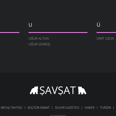
U
Ü
UĞUR ALTUN
ÜMIT UZUN
UĞUR GÜMÜŞ
MESAJ-TAHTASI
KÜLTÜR-SANAT
DUVAR GAZETESI
HABER
TURIZM
HAZARAJANS