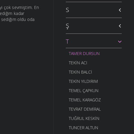
yi çok sevmiştim. En
S
tediğim kadar
 sediğim oldu oda
Ş
T
TAMER DURSUN
TEKIN ACI
TEKIN BALCI
TEKIN YILDIRIM
TEMEL ÇAPKUN
TEMEL KARAGÖZ
TEVRAT DEMIRAL
TUĞRUL KESKIN
TUNCER ALTUN