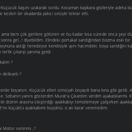
 Küçücük başını uzatarak sordu. Kocaman kapkara gözleriyle adeta b
 keskin bir okadarda yakıcı sesiyle tekrar etti.
 ama beni çok gerilere götüren ve bu kadar kısa sürede onca şeyi d
n sonra gel...! diyebildim. Elindeki portakal sandığından bozma eski bi
boynuna astığı neredeyse kendisiyle aynı hacimdeki. boya sandığını 
n terlik çıkarıp yanıma geldi.
kalım ?
 delikanlı ?
çerde boyarsın. Küçücük elleri simsiyah boyaydı bana kına gibi geldi.
te. Sobanın yanını gösterdim Murat'a Çıkardım verdim ayakabılarımı. Ke
iki dizinin arasına sıkıştırdığı ayakkabıyı temizlemeye çalışırken ayak
t'mı küçüktü ayakkabımı büyüktü. o an karar veremedim.
Abi Motor seninmi...?