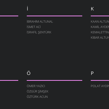
İ
K
İBRAHIM ALTUNAL
KAAN ALTU
İSMET ACI
KAMIL AYDE
İSRAFIL ŞENTÜRK
KEMALETTIN
KIBAR ALTU
Ö
P
ÖMER YAZICI
POLAT AYDI
ÖZGÜR ŞIMŞEK
ÖZTÜRK ACUN