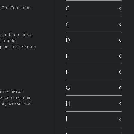
C
ütün hücrelerime
Ç
üşündüren. birkaç
D
r kemerle
kapının önüne koyup
E
F
G
 Ama simsiyah
ndi terliklerimi
H
kabı gövdesi kadar
İ