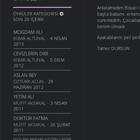
Anlatamadım Boyacı M
ÖYKÜLER KATEGORISI
başta babamı. erkend
SON 20 İÇERIK
süremedim, Çocukları
benim olmadı
MOGDAM ALI
Ayakabılarım pırıl pır
KIBAR ALTUNAL
- 4 NISAN
2013
Tamer DURSUN
CEVIZLERIN DIBI
KIBAR ALTUNAL
- 5 EKIM
2012
ASLAN BEY
ÖZTÜRK ACUN
- 29
HAZIRAN 2012
YETIM ALI
MÜFIT AKSAKAL
- 3 NISAN
2011
DOKTOR FATMA
MÜFIT AKSAKAL
- 26 ŞUBAT
2011
GÜLEN İNSAN GÜZELLEŞIR