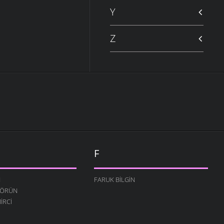
Y
Z
F
N
FARUK BILGIN
TÖRÜN
IRCI