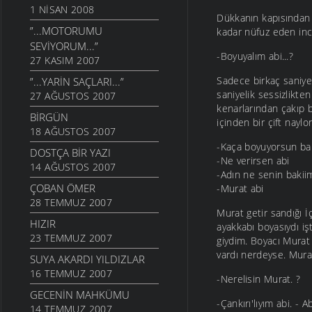
1 NISAN 2008
Dükkanın kapısından
”...MOTORUMU
kadar nüfuz eden ince
SEVIYORUM...”
-Boyuyalım abi...?
27 KASIM 2007
Sadece birkaç saniye
”...YARIN SAÇLARI...”
saniyelik sessizlikte
27 AĞUSTOS 2007
kenarlarından çakıp 
BIRGÜN
içinden bir çift naylo
18 AĞUSTOS 2007
-Kaça boyuyorsun ba
DOSTÇA BIR YAZI
-Ne verirsen abi
14 AĞUSTOS 2007
-Adın ne senin bakiim
ÇOBAN ÖMER
-Murat abi
28 TEMMUZ 2007
Murat getir sandığı İ
HIZIR
ayakkabı boyasıydı iş
23 TEMMUZ 2007
giydim. Boyacı Murat 
vardı nerdeyse. Mura
SUYA AKARDI YILDIZLAR
16 TEMMUZ 2007
-Nerelisin Murat. ?
GECENIN MAHKÜMU
-Çankırı'lıyım abi. - 
14 TEMMUZ 2007