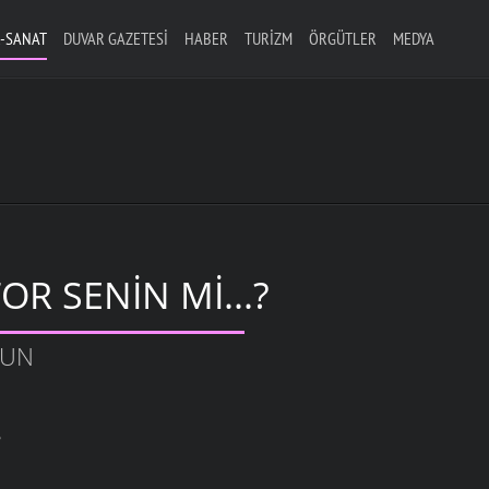
-SANAT
DUVAR GAZETESI
HABER
TURIZM
ÖRGÜTLER
MEDYA
OR SENIN MI...?
SUN
?