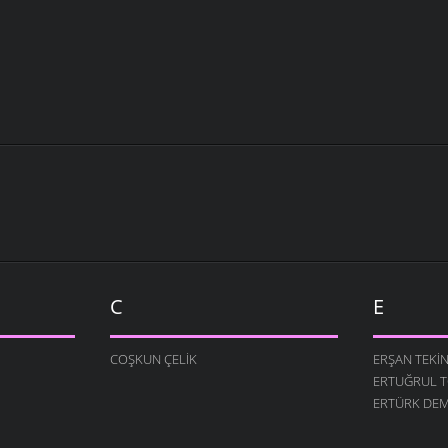
C
E
COŞKUN ÇELIK
ERŞAN TEKI
ERTUĞRUL 
ERTÜRK DEM