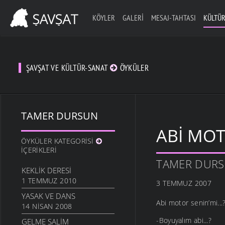
KÖYLER
GALERI
MESAJ-TAHTASI
KÜLTÜR
ŞAVŞAT VE KÜLTÜR-SANAT
ÖYKÜLER
TAMER DURSUN
ABI MOT
ÖYKÜLER KATEGORISI
İÇERIKLERI
TAMER DUR
KEKLIK DERESI
1 TEMMUZ 2010
3 TEMMUZ 2007
YASAK VE DANS
Abi motor senin’mi...
14 NISAN 2008
-Boyuyalım abi...?
GELME SALIM