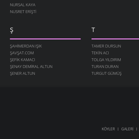
NURSAL KAYA
NUSRET ERIŞTI
Ş
T
ŞAHIMERDAN IŞIK
TAMER DURSUN
ŞAVŞAT.COM
TEKIN ACI
ŞEFIK KAMACI
TOLGA YILDIRIM
ŞENAY DEMIRAL ALTUN
TURAN DURAN
ŞENER ALTUN
TURGUT GÜMÜŞ
KÖYLER
GALERI