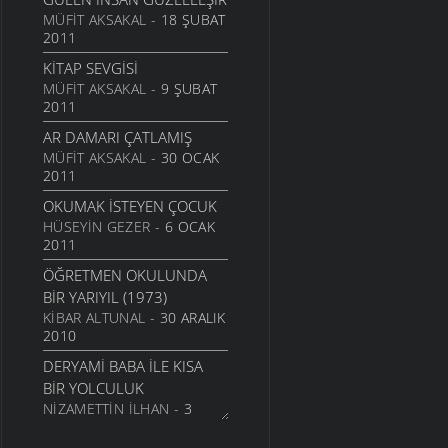
MÜFIT AKSAKAL
- 18 ŞUBAT
2011
KITAP SEVGISI
MÜFIT AKSAKAL
- 9 ŞUBAT
2011
AR DAMARI ÇATLAMIŞ
MÜFIT AKSAKAL
- 30 OCAK
2011
OKUMAK İSTEYEN ÇOCUK
HÜSEYIN GEZER
- 6 OCAK
2011
ÖĞRETMEN OKULUNDA
BIR YARIYIL (1973)
KIBAR ALTUNAL
- 30 ARALIK
2010
DERYAMI BABA İLE KISA
BIR YOLCULUK
NIZAMETTIN İLHAN
- 3
EKIM 2010