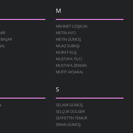
M
N
MEHMET COŞKUN
MIR
METIN AVCI
 BAŞAR
METIN GÜMÜŞ
NAL
MUAZ SUBAŞI
MURAT KUŞ
MUSTAFA TILCI
MUSTAFA ZENGIN
MÜFIT AKSAKAL
S
N
SELAMI GÜMÜŞ
SELÇUK DÜLGER
SEYFETTIN TEMUR
SINAN GÜMÜŞ