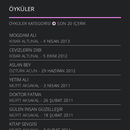
ŞIIRLER
- 17 KASIM 2010
ÖYKÜLER
SEVGILIYE
ŞIIRLER
- 17 KASIM 2010
ÖYKÜLER KATEGORISI
SON 20 İÇERIK
YERLI MALI
ŞIIRLER
- 17 KASIM 2010
MOGDAM ALI
KIBAR ALTUNAL
- 4 NISAN 2013
BÜYÜK ATATÜRK
ŞIIRLER
- 13 KASIM 2010
CEVIZLERIN DIBI
KIBAR ALTUNAL
- 5 EKIM 2012
AĞAÇLARI KORUYALIM
ŞIIRLER
- 13 KASIM 2010
ASLAN BEY
ÖZTÜRK ACUN
- 29 HAZIRAN 2012
CUMHURIYET
ŞIIRLER
- 13 KASIM 2010
YETIM ALI
MÜFIT AKSAKAL
- 3 NISAN 2011
DEVLET DEDIĞIN
ŞIIRLER
- 13 KASIM 2010
DOKTOR FATMA
MÜFIT AKSAKAL
- 26 ŞUBAT 2011
KADER
ŞIIRLER
- 2 KASIM 2010
GÜLEN İNSAN GÜZELLEŞIR
MÜFIT AKSAKAL
- 18 ŞUBAT 2011
TEMBEL ÖĞRENCI
ŞIIRLER
- 2 KASIM 2010
KITAP SEVGISI
MÜFIT AKSAKAL
- 9 ŞUBAT 2011