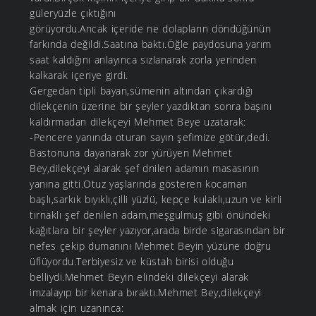
güleryüzle çıktığını
görüyordu.Ancak içeride ne dolapların döndüğünün
farkında değildi.Saatına baktı.Öğle paydosuna yarım
saat kaldığını anlayınca sızlanarak zorla yerinden
kalkarak içeriye girdi.
Gergedan tipli bayan,sümenin altından çıkardığı
dilekçenin üzerine bir şeyler yazdıktan sonra başını
kaldırmadan dilekçeyi Mehmet Beye uzatarak:
-Pencere yanında oturan sayın şefimize götür,dedi.
Bastonuna dayanarak zor yürüyen Mehmet
Bey,dilekçeyi alarak şef dnilen adamın masasının
yanına gitti.Otuz yaşlarında gösteren kocaman
başlı,sarkık bıyıklı,çilli yüzlü, kepçe kulaklı,uzun ve kirli
tırnaklı şef denilen adam,meşgulmuş gibi önündeki
kağıtlara bir şeyler yazıyor,arada birde sigarasından bir
nefes çekip dumanını Mehmet Beyin yüzüne doğru
üflüyordu.Terbiyesiz ve küstah birisi olduğu
belliydi.Mehmet Beyin elindeki dilekçeyi alarak
imzalayıp bir kenara bıraktı.Mehmet Bey,dilekçeyi
almak için uzanınca: