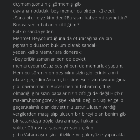
duymamış,onu hiç görmemiş gibi
davranan odadaki beş memur da birden kükredi:
-Sana otur diye kim dedi?Burasını kahve mi zannettin?
Burası senin babanın çiftliği mi?
Kalk o sandalyeden!
Mehmet Bey,oturduğuna da oturacağına da bin
pişman oldu.Dört büklüm olarak sandal-
yeden kalktı.Memurlara dönerek:
-Beyler!Bir zamanlar ben de devlet
memuruydum.Otuz beş yıl ben de memurluk yaptım.
Hem bu sürenin on beş yılını sizin gibilerinin amiri
olarak geçirdim.Ama hiçbir kimseye sizin davrandığınız
gibi davranmadım.Burası benim babamın çiftliği
olmadığı gibi sizin babalarınızın çiftliği de değil.Hiçbir
makam,hiçbir görev kişiye kalımlı değildir.Kişiler gelip
geçer.Kalımlı olan devlettir.,ulustur.Ulusun verdiği
vergilerden maaş alıp ulusun bir bireyi olan benim gibi
bir vatandaşa böyle davranmaya hakkınız
yoktur.Görevinizi yapamıyorsanız çekip
gidin.Vatandaşın işini titizlikle ve güleryüzle yapacaklar