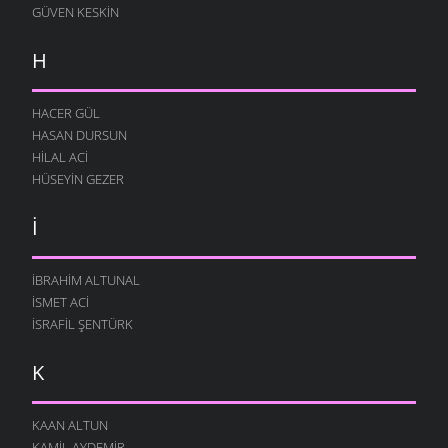
GÜVEN KESKIN
H
HACER GÜL
HASAN DURSUN
HILAL ACI
HÜSEYIN GEZER
İ
İBRAHIM ALTUNAL
İSMET ACI
İSRAFIL ŞENTÜRK
K
KAAN ALTUN
KAMIL AYDEMIR