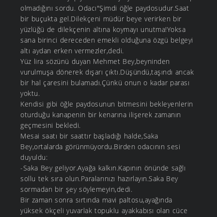
olmadığını sordu. Odacı"Şimdi öğle paydosudur.Saat
bir buçukta gel.Dilekçeni müdür beye verirken bir
yüzlüğü de dilekçenin altına koymayı unutma!Yoksa
sana birinci dereceden emekli olduğuna özgü belgeyi
altı aydan erken vermezler,dedi.
Yüz lira sözünü duyan Mehmet Bey,beyninden
vurulmuşa dönerek dışarı çıktı.Düşündü,taşındı ancak
bir hal çaresini bulamadı.Çünkü onun o kadar parası
yoktu.
Kendisi gibi öğle paydosunun bitmesini bekleyenlerin
oturduğu kanapenin bir kenarına ilişerek zamanın
geçmesini bekledi.
Mesai saatı bir saattır başladığı halde,Saka
Bey,ortalarda görünmüyordu.Birden odacının sesi
duyuldu:
-Saka Bey geliyor.Ayağa kalkın.Kapının önünde sağlı
sollu tek sıra olun.Paralarınızı hazırlayın.Saka Bey
sormadan bir şey söylemeyin,dedi.
Bir zaman sonra sırtında mavi paltosu,ayağında
yüksek ökçeli yuvarlak topuklu ayakkabısı olan cüce