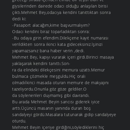
giysilerinden dairede odacı olduğu anlaşılan birisi
çıktı.Mehmet Bey,odacıya kendini tanıttıktan sonra
dedi ki:
-Pasaport alacağım,kime başvurmalıyım?
Odacı kendini biraz toparladıktan sonra:
-Bu odaya girin efendim.Dilekçene kayıt numarası
verildikten sonra ikinci kata gideceksiniz.İşinizi
yapamazsanız bana haber verin ,dedi.
Mehmet Bey, kapıyı vurarak içeri girdi.Birinci masaya
yaklaşarak kendini tanıttı.Son-
ra da elindeki dilekçesini memura uzattı.Memur
bulmaca çözmekle meşguldu.Hiç oralı
olmadıİkinci masada oturan memure de makyajını
tazeliyordu.Onunla göz göze geldiler.O
da söylenenleri duymamış gibi davrandı.
Bu arada Mehmet Beyin sancısı giderek iyice
arttı.Üçüncü masanın yanında duran boş
sandalyeyi gördü.Masalara tutunarak gidip sandalyeye
oturdu.
Mehmet Beyin içeriye girdiğini,söylediklerini hiç