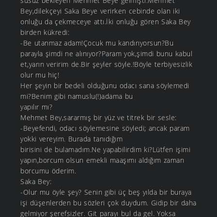
susuz bekleyen Mehmet Beye gelmişti.Mehmet
Bey,dilekçeyi Saka Beye verirken cebinde olan iki
onluğu da çekmeceye attı.İki onluğu gören Saka Bey
birden kükredi:
-Be utanmaz adam!Çocuk mu kandırıyorsun?Bu
parayla şimdi ne alınıyor?Param yok,şimdi bunu kabul
et,yarın veririm de.Bir şeyler söyle.!Böyle terbiyesizlik
olur mu hiç!
Her şeyin bir bedeli olduğunu odacı sana söylemedi
mi?Benim gibi namuslu(!)adama bu
yapılır mı?
Mehmet Bey,sararmış bir yüz ve titrek bir sesle:
-Beyefendi, odacı söylemesine söyledi; ancak param
yokki vereyim. Burada tanıdığım
birisini de bulamadım.Ne yapabilirdim ki?Lütfen işimi
yapın,borcum olsun emekli maaşımı aldığım zaman
borcumu öderim.
Saka Bey:
-Olur mu öyle şey? Senin gibi üç beş yılda bir buraya
işi düşenlerden bu sözleri çok duydum. Gidip bir daha
gelmiyor şerefsizler. Git parayı bul da gel. Yoksa