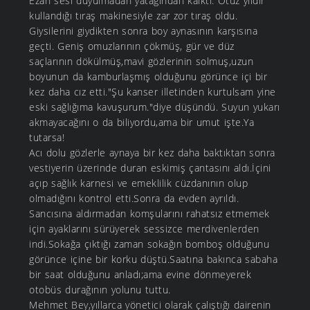
Ezan sesi duyulmadan yatağından kalktı. Otuz yıldır
kullandığı tıraş makinesiyle zar zor tıraş oldu.
Giysilerini giydikten sonra boy aynasının karşısına
geçti. Geniş omuzlarının çökmüş, gür ve düz
saçlarının dökülmüş,mavi gözlerinin solmuş,uzun
boyunun da kamburlaşmış olduğunu görünce içi bir
kez daha cız etti."Şu kanser illetinden kurtulsam yine
eski sağlığıma kavuşurum."diye düşündü. Suyun yukarı
akmayacağını o da biliyordu,ama bir umut işte.Ya
tutarsa!
Acı dolu gözlerle aynaya bir kez daha baktıktan sonra
vestiyerin üzerinde duran eskimiş çantasını aldı.İçini
açıp sağlık karnesi ve emeklilik cüzdanının olup
olmadığını kontrol etti.Sonra da evden ayrıldı.
Sancısına aldırmadan komşularını rahatsız etmemek
için ayaklarını sürüyerek sessizce merdivenlerden
indi.Sokağa çıktığı zaman sokağın bomboş olduğunu
görünce içine bir korku düştü.Saatına bakınca sabaha
bir saat olduğunu anladı;ama evine dönmeyerek
otobüs durağının yolunu tuttu.
Mehmet Bey,yıllarca yönetici olarak çalıştığı dairenin