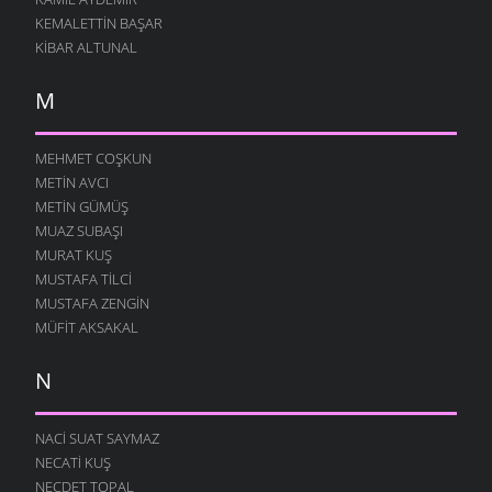
KEMALETTIN BAŞAR
KIBAR ALTUNAL
M
MEHMET COŞKUN
METIN AVCI
METIN GÜMÜŞ
MUAZ SUBAŞI
MURAT KUŞ
MUSTAFA TILCI
MUSTAFA ZENGIN
MÜFIT AKSAKAL
N
NACI SUAT SAYMAZ
NECATI KUŞ
NECDET TOPAL