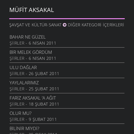
MÜFIT AKSAKAL
ŞAVŞAT VE KÜLTÜR-SANAT
DIĞER KATEGORI İÇERIKLERI
BAHAR NE GÜZEL
ŞIIRLER
- 6 NISAN 2011
BIR MELEK GÖRDÜM
ŞIIRLER
- 6 NISAN 2011
ULU DAĞLAR
ŞIIRLER
- 26 ŞUBAT 2011
YAYLALARIMIZ
ŞIIRLER
- 25 ŞUBAT 2011
FARIZ AKSAKAL ’A AĞIT
ŞIIRLER
- 18 ŞUBAT 2011
OLUR MU?
ŞIIRLER
- 9 ŞUBAT 2011
BILINIR MIYDI?