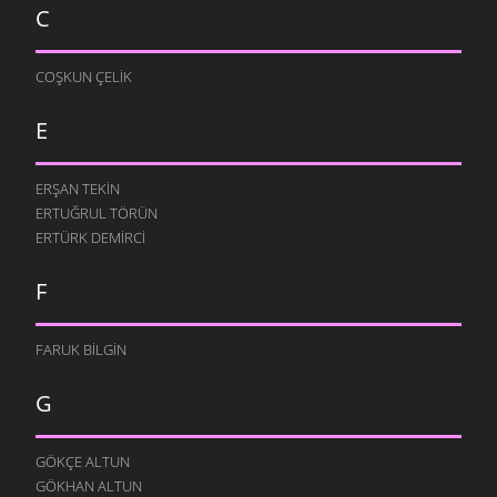
C
BABA ÖĞÜDÜ
ŞIIRLER
- 7 ŞUBAT 2010
COŞKUN ÇELIK
ANNE
ŞIIRLER
- 4 ŞUBAT 2010
E
TÜEKIYEM
ŞIIRLER
- 23 OCAK 2010
ERŞAN TEKIN
VATAN DEDIĞIN
ERTUĞRUL TÖRÜN
ŞIIRLER
- 22 OCAK 2010
ERTÜRK DEMIRCI
ÖĞRETMENIM
ŞIIRLER
- 19 OCAK 2010
F
ALDANMA
ŞIIRLER
- 18 OCAK 2010
FARUK BILGIN
G
GÖKÇE ALTUN
GÖKHAN ALTUN