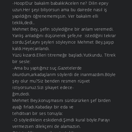
-Hoop!Dur bakalım babalık!Acelen ne? Dilin epey
uzun.Her şeyi biliyorsun ama bu dairede nasıl iş
yapıldığını öğrenememişsin. Ver bakalım elli
teklik,dedi..
Mehmet Bey, şefin söylediğine bir anlam veremedi.
Yanlış anladığını düşünerek şefe,ne istediğini tekrar
sordu.Şef,aynı şeyleri söyleyince Mehmet Bey,şaşıp
kaldı.Heyecanlandı.
Yüzü kızardı.Elleri titremeğe başladı.Yutkundu. Titrek
bir sesle:
-Ama bu yaptığınız suç.Gazetelerde
okurdum,arkadaşlarım söylerdi de inanmazdım.Böyle
şey olur mu?Siz benden resmen rüşvet
istiyorsunuz.Sizi şikayet edece-
ğim,dedi.
Mehmet Bey,konuşmasını sürdürürken şef birden
ayağı fırladı.Kabadayı bir eda ve
tehditvari bir ses tonuyla:
-O söylediklein eskidendi.Şimdi kural böyle.Parayı
vermezsen dilekçeni de alamazsın.