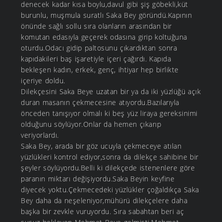
denecek kadar kısa boylu,davul gibi şiş göbekli,küt
burunlu, muşmula suratlı Saka Bey göründü.Kapının
önünde sağlı sollu sıra olanların arasından bir
komutan edasıyla geçerek odasına girip koltuğuna
oturdu.Odacı gidip paltosunu çıkardıktan sonra
kapıdakileri baş işaretiyle içeri çağırdı. Kapıda
bekleşen kadın, erkek, genç, ihtiyar hep birlikte
içeriye doldu.
Dilekçesini Saka Beye uzatan bir ya da iki yüzlüğü açık
duran masanın çekmecesine atıyordu.Bazılarıyla
önceden tanışıyor olmalı ki beş yüz liraya gereksinimi
olduğunu söylüyor.Onlar da hemen çıkarıp
veriyorlardı.
Saka Bey, arada bir göz ucuyla çekmeceye atılan
yüzlükleri kontrol ediyor,sonra da dilekçe sahibine bir
şeyler söylüyordu.Belli ki dilekçede istenenlere göre
paranın miktarı değişiyordu.Saka Beyin keyfine
diyecek yoktu.Çekmecedeki yüzlükler çoğaldıkça Saka
Bey daha da neşeleniyor,mühürü dilekçelere daha
başka bir zevkle vuruyordu. Sıra sabahtan beri aç