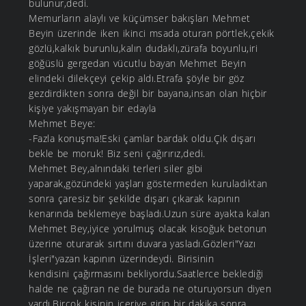
bulunur,dedi.
Memurların alaylı ve küçümser bakışları Mehmet
Beyin üzerinde iken ikinci msada oturan pörtlek,çekik
gözlü,kalkık burunlu,kalın dudaklı,zürafa boyunlu,iri
göğüslü gergedan vücutlu bayan Mehmet Beyin
elindeki dilekçeyi çekip aldı.Etrafa şöyle bir göz
gezdirdikten sonra değil bir bayana,insan olan hiçbir
kişiye yakışmayan bir edayla
Mehmet Beye:
-Fazla konuşma!Eski çamlar bardak oldu.Çık dışarı
bekle be moruk! Biz seni çağırırız,dedi.
Mehmet Bey,alnındaki terleri siler gibi
yaparak,gözündeki yaşları göstermeden kuruladıktan
sonra çaresiz bir şekilde dışarı çıkarak kapının
kenarında beklemeye başladı.Uzun süre ayakta kalan
Mehmet Bey,iyice yorulmuş olacak kisoğuk betonun
üzerine oturarak sırtını duvara yasladı.Gözleri"Yazı
İşleri"yazan kapının üzerindeydi. Birisinin
kendisini çağırmasını bekliyordu.Saatlerce beklediği
halde ne çağıran ne de burada ne oturuyorsun diyen
vardı.Birçok kişinin içeriye girip bir dakika sonra