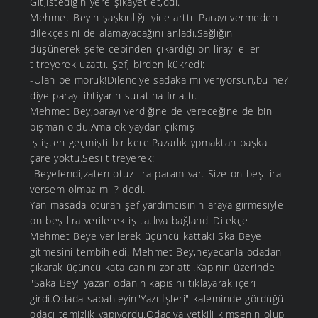
Git,istediğin yere şikayet et,ddi.
Mehmet Beyin şaşkınlığı iyice arttı. Parayı vermeden
dilekçesini de alamayacağını anladı.Sağlığını
düşünerek şefe cebinden çıkardığı on lirayı elleri
titreyerek uzattı. Şef, birden kükredi:
-Ulan be moruk!Dilenciye sadaka mı veriyorsun,bu ne?
diye parayı ihtiyarın suratına fırlattı.
Mehmet Bey,parayı verdiğine de vereceğine de bin
pişman oldu.Ama ok yaydan çıkmış
iş işten geçmişti bir kere.Pazarlık ypmaktan başka
çare yoktu.Sesi titreyerek:
-Beyefendi,zaten otuz lira param var. Size on beş lira
versem olmaz mı ? dedi.
Yan masada oturan şef yardımcısının araya girmesiyle
on beş lira verilerek iş tatlıya bağlandı.Dilekçe
Mehmet Beye verilerek üçüncü kattaki Ska Beye
gitmesini tembihledi. Mehmet Bey,heyecanla odadan
çıkarak üçüncü kata canını zor attı.Kapının üzerinde
"Saka Bey" yazan odanın kapısını tıklayarak içeri
girdi.Odada sabahleyin"Yazı İşleri" kaleminde gördüğü
odacı temizlik yapıyordu.Odacıya yetkili kimsenin olup