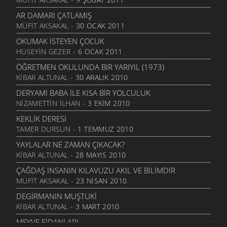
KITAP
ŞIIRLER
- 27 EKIM 2010
AR DAMARI ÇATLAMIŞ
MÜFIT AKSAKAL
- 30 OCAK 2011
GÜLSEREN
ŞIIRLER
- 17 EKIM 2010
OKUMAK İSTEYEN ÇOCUK
HÜSEYIN GEZER
- 6 OCAK 2011
DEDEM
ŞIIRLER
- 17 EKIM 2010
ÖĞRETMEN OKULUNDA BIR YARIYIL (1973)
KIBAR ALTUNAL
- 30 ARALIK 2010
EVIN HALLERI
ŞIIRLER
- 17 EKIM 2010
DERYAMI BABA İLE KISA BIR YOLCULUK
NIZAMETTIN İLHAN
- 3 EKIM 2010
KÖŞE KAPMACA
ŞIIRLER
- 15 EKIM 2010
KEKLIK DERESI
TAMER DURSUN
- 1 TEMMUZ 2010
TAŞITLAR
ŞIIRLER
- 15 EKIM 2010
YAYLALAR NE ZAMAN ÇIKACAK?
KIBAR ALTUNAL
- 28 MAYIS 2010
O YARA MEKTUP
ŞIIRLER
- 13 EKIM 2010
ÇAĞDAŞ İNSANIN KILAVUZU AKIL VE BILIMDIR
MÜFIT AKSAKAL
- 23 NISAN 2010
VEFASIZ DOSTLAR
ŞIIRLER
- 13 EKIM 2010
DEGIRMANIN MUŞTUKI
KIBAR ALTUNAL
- 3 MART 2010
KADRIYE’M
ŞIIRLER
- 13 EKIM 2010
MEYVE FIDANLARI