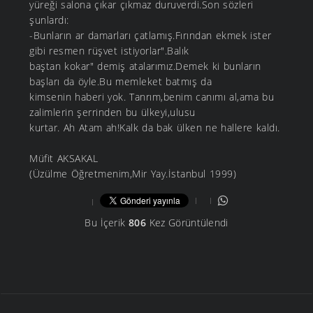
yüreği salona çıkar çıkmaz duruverdi.Son sözleri
şunlardı:
-Bunların ar damarları çatlamış.Fırından ekmek ister
gibi resmen rüşvet istiyorlar".Balık
baştan kokar" demiş atalarımız.Demek ki bunların
başları da öyle.Bu memleket batmış da
kimsenin haberi yok. Tanrım,benim canımı al,ama bu
zalimlerin şerrinden bu ülkeyi,ulusu
kurtar. Ah Atam ah!Kalk da bak ülken ne hallere kaldı.
Müfit AKSAKAL
(Üzülme Öğretmenim,Mir Yay.İstanbul 1999)
Bu İçerik
806
Kez Görüntülendi