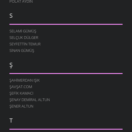
POLAT AYDIN
S
SELAMI GÜMÜŞ
SELÇUK DÜLGER
SEYFETTIN TEMUR
SINAN GÜMÜŞ
Ş
ŞAHIMERDAN IŞIK
ŞAVŞAT.COM
ŞEFIK KAMACI
ŞENAY DEMIRAL ALTUN
ŞENER ALTUN
T