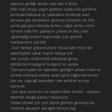
kapısına geldiği zaman saat tam 9.30’da.
Dört katlı binayı üzgün gözlerle süzdü.Eski günlerini
anımsadı.Dalkavuk ve yalakaların etrafında nasıl
pervane gibi döndükleri gözünün önünden bir film
şeridi gibi geçti.Alnında biriken soğuk terleri elinin
tersiyle sildi.Fötr şapkasını çıkardı.on beş yıldır
uğramadığı binanın kapısından içeri girerek
merdivenlere yöneldi.
-Dur! Nereye gidiyorsun,kör müsün,deli misin be
adam!Sabah sabah başımı belaya sok-
ma! sesiyle irkildi.Ürkek bakışlarla geriye
döndü.Sesin,kargacık burgacık bir yazıyla
"Danışma"yazan bir kabinden geldiğini anladı.Ürkek ve
korkak adımlarla kabine kadar geldi.Sağlık karnesinin
bile zor sığacağı kabindeki cam delikten içeriye
seslendi:
-Dur diye seslenen siz miydiniz?Ben emekli ...müdürü
Mehmet Alioğlu.Kanser hastasıyım.
Tedavi olmam için yurt dışına gitmem gerekiyor.Bu
nedenle pasaport alacağım.Nereye baş-