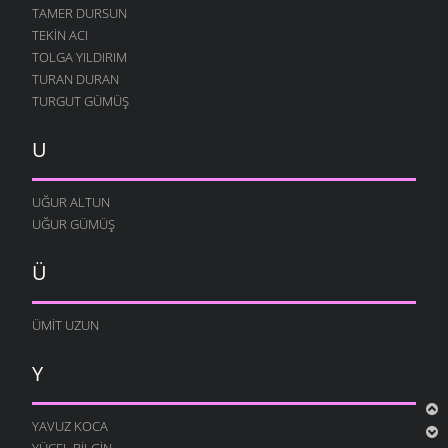
TAMER DURSUN
TEKIN ACI
TOLGA YILDIRIM
TURAN DURAN
TURGUT GÜMÜŞ
U
UĞUR ALTUN
UĞUR GÜMÜŞ
Ü
ÜMIT UZUN
Y
YAVUZ KOCA
YÜCEL BILGIN