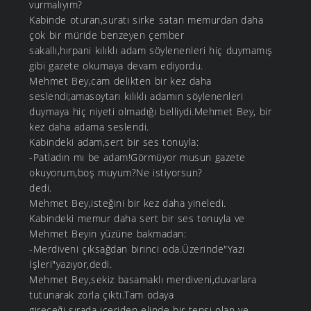
vurmalıyım?
Kabinde oturan,suratı sirke satan memurdan daha
çok bir müride benzeyen çember
sakallı,hırpani kılıklı adam söylenenleri hiç duymamış
gibi gazete okumaya devam ediyordu.
Mehmet Bey,cam delikten bir kez daha
seslendi;amasoytarı kılıklı adamın söylenenleri
duymaya hiç niyeti olmadığı belliydi.Mehmet Bey, bir
kez daha adama seslendi.
Kabindeki adam,sert bir ses tonuyla:
-Patladın mı be adam!Görmüyor musun gazete
okuyorum,boş muyum?Ne istiyorsun?
dedi.
Mehmet Bey,isteğini bir kez daha yineledi.
Kabindeki memur daha sert bir ses tonuyla ve
Mehmet Beyin yüzüne bakmadan:
-Merdiveni çıksağdan birinci oda.Üzerinde"Yazı
İşleri"yazıyor,dedi.
Mehmet Bey,sekiz basamaklı merdiveni,duvarlara
tutunarak zorla çıktı.Tam odaya
gireceği sırada içeriden elinde bir tepsi olan ve