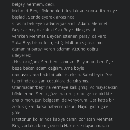
belgeyi vermem, dedi.
Mehmet Bey, söylenenleri duyduktan sonra titremeye
başladı. Sendeleyerek arkasında
sırasını bekleyen adama yaslandı. Adam, Mehmet
Beye acımış olacak ki Ska Beye dilekçesini
verirken Mehmet Beyden istenen parayı da verdi.
Saka Bey, bir nefes çektiği Malbora sigarasının
dumanını parayı veren adamın yüzüne doğru
üfleyerek:
-Hristocuğum! Sen beni tanırsın. Biliyorsun ben üçe
beşe bakan adam değilim. Ama böyle
namussuzlara haddini bildireceksin. Sabahleyin "Yazı
İşleri"nde çalışan çocuklara da çıkışmış.
Utanmadan"beş"lira vermeye kalkışmış. Acımayacaksın
böylelerine. Senin güzel hatrın için belgenle birlikte
aha o moruğun belgesini de veriyorum. Üst katta bir
zorluk çıkarırlarsa haberim olsun. Haydi gidin güle
güle.
Hristonun kollarında kapıya canını zor atan Mehmet
Bey, zorlukla konuşuyordu.Hakarete dayanamayan