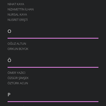
NIHAT KAYA
NIZAMETTIN İLHAN
NURSAL KAYA
NUSRET ERIŞTI
O
OĞUZ ALTUN
ORKUN BÜYÜK
Ö
ÖMER YAZICI
ÖZGÜR ŞIMŞEK
ÖZTÜRK ACUN
P